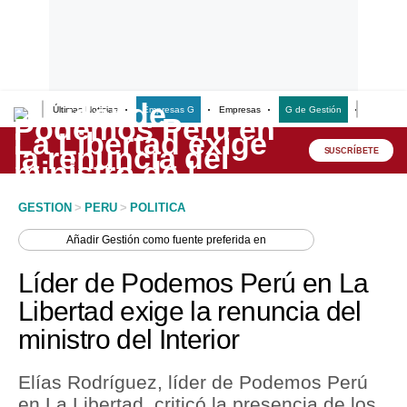
Últimas Noticias
Empresas G
Empresas
G de Gestión
Finanzas
Lo último
Peru Quiosco
SUSCRÍBETE
Portada
GESTION
>
PERU
>
POLITICA
Empresas
Añadir
Gestión
como fuente preferida en
Management & Empleo
Líder de Podemos Perú en La
Economía
Libertad exige la renuncia del
ministro del Interior
Mercados
Perú
Elías Rodríguez, líder de Podemos Perú
en La Libertad, criticó la presencia de los
Política