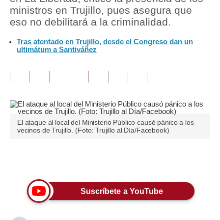
ministros en Trujillo, pues asegura que
Tu Dinero
eso no debilitará a la criminalidad.
Finanzas Personales
Tras atentado en Trujillo, desde el Congreso dan un
ultimátum a Santiváñez
Inmobiliarias
Plus G
Opinión
Editorial
El ataque al local del Ministerio Público causó pánico a los
vecinos de Trujillo. (Foto: Trujillo al Día/Facebook)
Pregunta de hoy
Blogs
Únete a nuestro canal
Tendencias
Suscríbete a YouTube
Lujo
Viajes