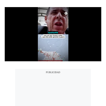
Notas Contratadas
Podcast
Gestión TV
Videos
Fotogalerías
gestion.pe
¿quiénes
Somos?
Términos
Y
Condiciones
Política
De
Privacidad