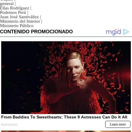
general
|
Elías Rodríguez
|
Podemos Perú
|
Juan José Santiváñez
|
Ministerio del Interior
|
Ministerio Público