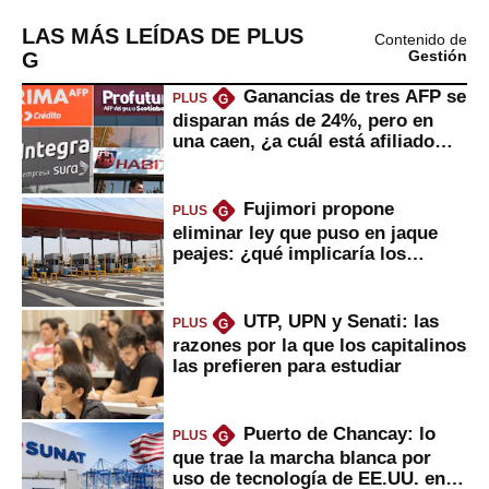
LAS MÁS LEÍDAS DE PLUS
Contenido de
G
Gestión
Ganancias de tres AFP se
PLUS
G
disparan más de 24%, pero en
una caen, ¿a cuál está afiliado
usted?
Fujimori propone
PLUS
G
eliminar ley que puso en jaque
peajes: ¿qué implicaría los
usuarios?
UTP, UPN y Senati: las
PLUS
G
razones por la que los capitalinos
las prefieren para estudiar
Puerto de Chancay: lo
PLUS
G
que trae la marcha blanca por
uso de tecnología de EE.UU. en