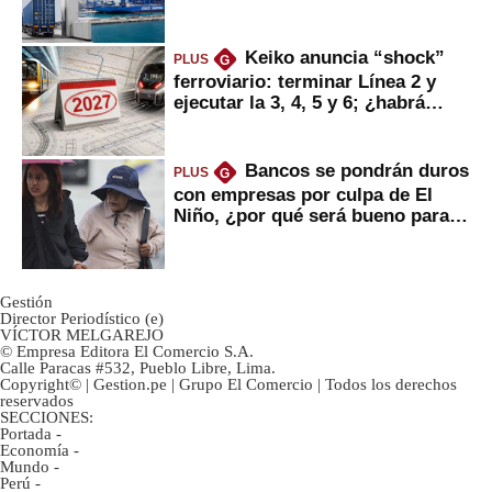
mercancías
Keiko anuncia “shock”
PLUS
G
ferroviario: terminar Línea 2 y
ejecutar la 3, 4, 5 y 6; ¿habrá
avances?
Bancos se pondrán duros
PLUS
G
con empresas por culpa de El
Niño, ¿por qué será bueno para
ahorristas?
Gestión
Director Periodístico (e)
VÍCTOR MELGAREJO
© Empresa Editora El Comercio S.A.
Calle Paracas #532, Pueblo Libre, Lima.
Copyright© | Gestion.pe | Grupo El Comercio | Todos los derechos
reservados
SECCIONES:
Portada
-
Economía
-
Mundo
-
Perú
-