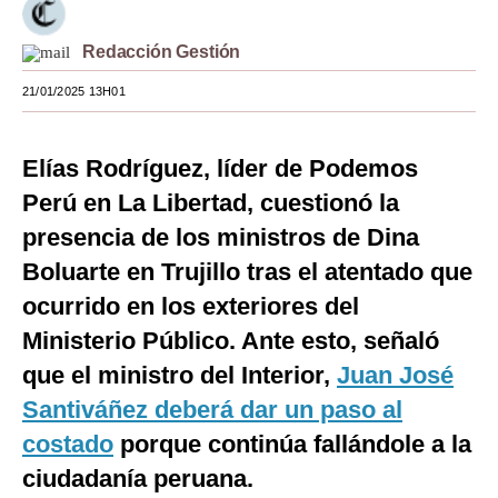
Moda
Redacción Gestión
Estilos
21/01/2025 13H01
Mundo
Elías Rodríguez, líder de Podemos
EEUU
Perú en La Libertad, cuestionó la
México
presencia de los ministros de Dina
España
Boluarte en Trujillo tras el atentado que
Internacional
ocurrido en los exteriores del
Ministerio Público. Ante esto, señaló
Tecnología
que el ministro del Interior,
Juan José
Club del Suscriptor
Santiváñez deberá dar un paso al
Mix
costado
porque continúa fallándole a la
ciudadanía peruana.
G de Gestión