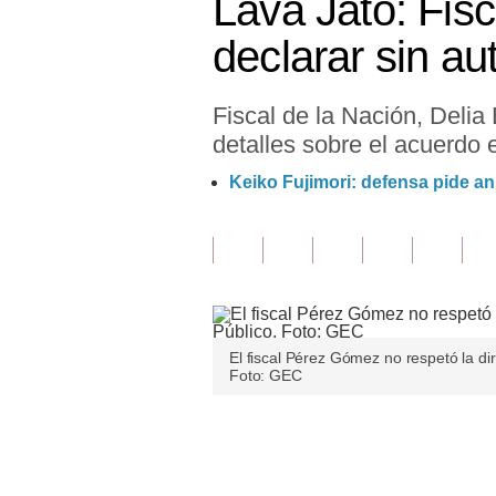
Lava Jato: Fis
Finanzas Personales
declarar sin au
Inmobiliarias
Fiscal de la Nación, Delia
Plus G
detalles sobre el acuerdo 
Opinión
Keiko Fujimori: defensa pide an
Editorial
Pregunta de hoy
Blogs
Tendencias
El fiscal Pérez Gómez no respetó la dire
Foto: GEC
Lujo
Viajes
Únete a nuestro canal
Moda