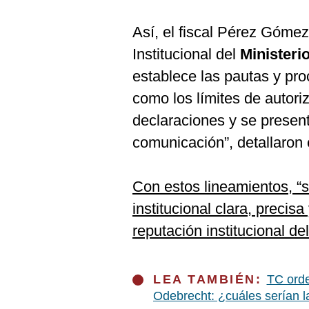
De
Cookies
Así, el fiscal Pérez Gómez
Preguntas
Frecuentes
Institucional del
Ministeri
establece las pautas y proc
como los límites de autori
declaraciones y se presen
comunicación”, detallaron e
Con estos lineamientos, “
institucional clara, precis
reputación institucional de
LEA TAMBIÉN:
TC orde
Odebrecht: ¿cuáles serían l