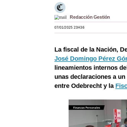
Estilos
Mundo
Redacción Gestión
07/01/2025 23H36
EEUU
México
La fiscal de la Nación, D
España
José Domingo Pérez G
Internacional
lineamientos internos del
Tecnología
unas declaraciones a un
entre Odebrecht y la
Fisc
Club del Suscriptor
Mix
G de Gestión
Notas Contratadas