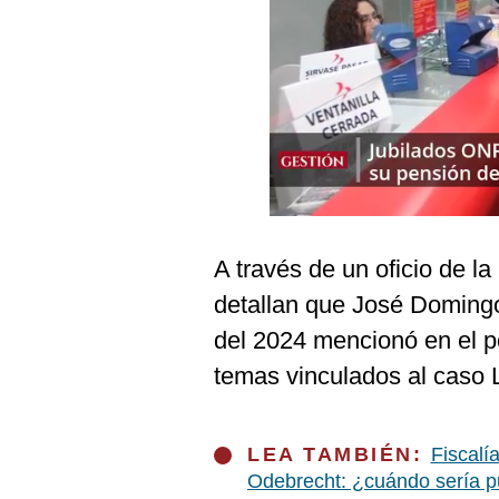
Podcast
Gestión TV
Videos
Fotogalerías
gestion.pe
A través de un oficio de l
¿quiénes
detallan que José Doming
Somos?
del 2024 mencionó en el p
Términos
Y
temas vinculados al caso 
Condiciones
Política
De
Privacidad
LEA TAMBIÉN:
Fiscalí
Odebrecht: ¿cuándo sería p
Politica