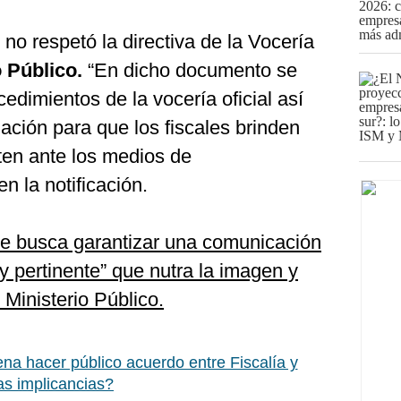
 no respetó la directiva de la Vocería
o Público.
“En dicho documento se
edimientos de la vocería oficial así
zación para que los fiscales brinden
ten ante los medios de
n la notificación.
se busca garantizar una comunicación
a y pertinente” que nutra la imagen y
l Ministerio Público.
na hacer público acuerdo entre Fiscalía y
as implicancias?