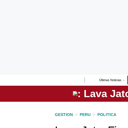
Lo último
Peru Quiosco
Portada
Empresas
Management & Empleo
Economía
Últimas Noticias
Mercados
Perú
Política
GESTION
>
PERU
>
POLITICA
Tu Dinero