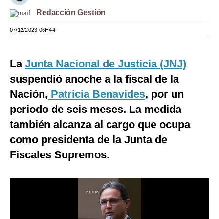
Redacción Gestión
Moda
07/12/2023 06H44
Estilos
Mundo
La
Junta Nacional de Justicia (JNJ)
EEUU
suspendió anoche a la fiscal de la
Nación,
Patricia Benavides
, por un
México
periodo de seis meses. La medida
España
también alcanza al cargo que ocupa
Internacional
como presidenta de la Junta de
Tecnología
Fiscales Supremos.
Club del Suscriptor
Mix
G de Gestión