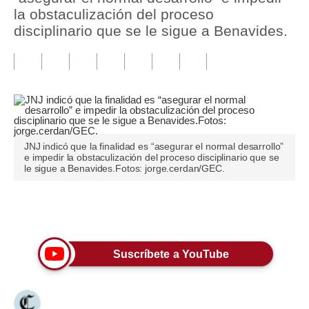
la obstaculización del proceso
Tu Dinero
disciplinario que se le sigue a Benavides.
Finanzas Personales
Inmobiliarias
Plus G
Opinión
JNJ indicó que la finalidad es “asegurar el normal desarrollo”
e impedir la obstaculización del proceso disciplinario que se
Editorial
le sigue a Benavides.Fotos: jorge.cerdan/GEC.
Pregunta de hoy
Únete a nuestro canal
Blogs
Tendencias
Suscríbete a YouTube
Lujo
Viajes