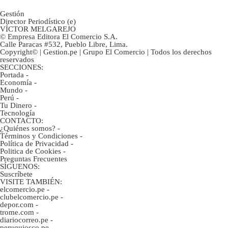
Gestión
Director Periodístico (e)
VÍCTOR MELGAREJO
© Empresa Editora El Comercio S.A.
Calle Paracas #532, Pueblo Libre, Lima.
Copyright© | Gestion.pe | Grupo El Comercio | Todos los derechos
reservados
SECCIONES:
Portada
-
Economía
-
Mundo
-
Perú
-
Tu Dinero
-
Tecnología
CONTACTO:
¿Quiénes somos?
-
Términos y Condiciones
-
Política de Privacidad
-
Politica de Cookies
-
Preguntas Frecuentes
SÍGUENOS:
Suscríbete
VISITE TAMBIÉN:
elcomercio.pe
-
clubelcomercio.pe
-
depor.com
-
trome.com
-
diariocorreo.pe
-
peruquiosco.pe
-