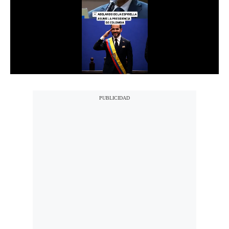
Notas Contratadas
Podcast
Gestión TV
Videos
Fotogalerías
gestion.pe
¿quiénes
Somos?
Términos
Y
Condiciones
Política
De
Privacidad