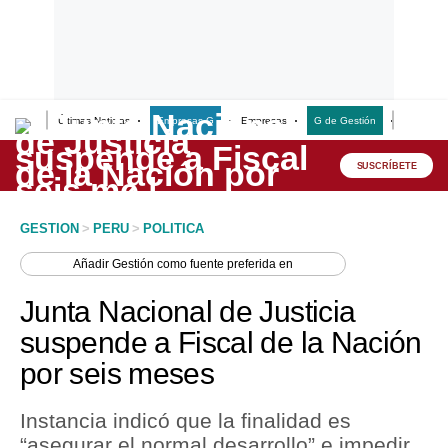
Últimas Noticias
Empresas G
Empresas
G de Gestión
Finanzas
Lo último
Peru Quiosco
SUSCRÍBETE
Portada
GESTION
>
PERU
>
POLITICA
Empresas
Añadir
Gestión
como fuente preferida en
Management & Empleo
Junta Nacional de Justicia
Economía
suspende a Fiscal de la Nación
por seis meses
Mercados
Perú
Instancia indicó que la finalidad es
“asegurar el normal desarrollo” e impedir
Política