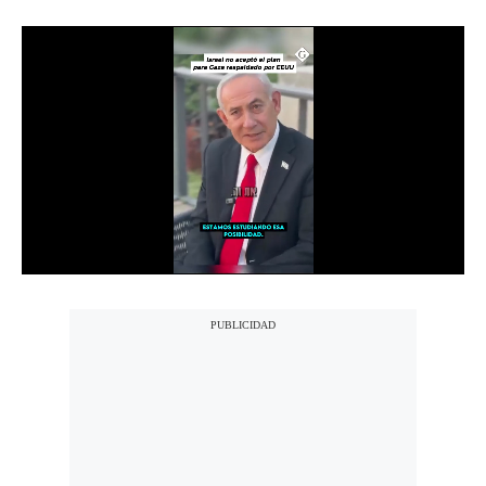
Notas Contratadas
Podcast
Gestión TV
Videos
Fotogalerías
gestion.pe
¿quiénes
Somos?
Términos
Y
Condiciones
Política
De
Privacidad