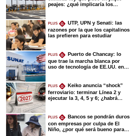
peajes: ¿qué implicaría los
usuarios?
UTP, UPN y Senati: las
PLUS
G
razones por la que los capitalinos
las prefieren para estudiar
Puerto de Chancay: lo
PLUS
G
que trae la marcha blanca por
uso de tecnología de EE.UU. en
mercancías
Keiko anuncia “shock”
PLUS
G
ferroviario: terminar Línea 2 y
ejecutar la 3, 4, 5 y 6; ¿habrá
avances?
Bancos se pondrán duros
PLUS
G
con empresas por culpa de El
Niño, ¿por qué será bueno para
ahorristas?