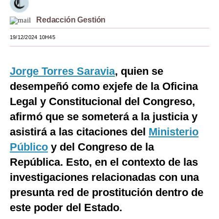
Moda
Redacción Gestión
Estilos
19/12/2024 10H45
Mundo
Jorge Torres Saravia
, quien se
EEUU
desempeñó como exjefe de la Oficina
México
Legal y Constitucional del Congreso,
España
afirmó que se someterá a la justicia y
asistirá a las citaciones del
Ministerio
Internacional
Público
y del Congreso de la
Tecnología
República. Esto, en el contexto de las
Club del Suscriptor
investigaciones relacionadas con una
presunta red de prostitución dentro de
Mix
este poder del Estado.
G de Gestión