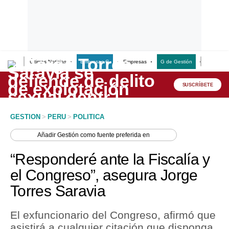
Últimas Noticias
Empresas G
Empresas
G de Gestión
Finanzas
Lo último
Peru Quiosco
SUSCRÍBETE
Portada
GESTION
>
PERU
>
POLITICA
Empresas
Añadir
Gestión
como fuente preferida en
Management & Empleo
“Responderé ante la Fiscalía y
Economía
el Congreso”, asegura Jorge
Torres Saravia
Mercados
Perú
El exfuncionario del Congreso, afirmó que
asistirá a cualquier citación que disponga
Política