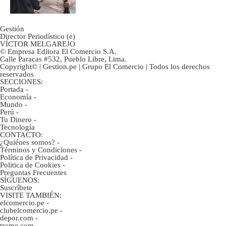
Gestión
Director Periodístico (e)
VÍCTOR MELGAREJO
© Empresa Editora El Comercio S.A.
Calle Paracas #532, Pueblo Libre, Lima.
Copyright© | Gestion.pe | Grupo El Comercio | Todos los derechos
reservados
SECCIONES:
Portada
-
Economía
-
Mundo
-
Perú
-
Tu Dinero
-
Tecnología
CONTACTO:
¿Quiénes somos?
-
Términos y Condiciones
-
Política de Privacidad
-
Politica de Cookies
-
Preguntas Frecuentes
SÍGUENOS:
Suscríbete
VISITE TAMBIÉN:
elcomercio.pe
-
clubelcomercio.pe
-
depor.com
-
trome.com
-