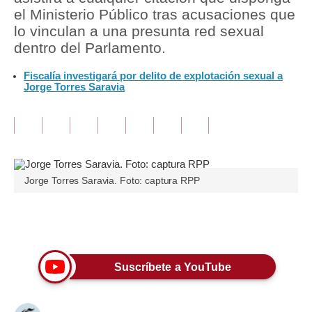
el Ministerio Público tras acusaciones que
Tu Dinero
lo vinculan a una presunta red sexual
dentro del Parlamento.
Finanzas Personales
Fiscalía investigará por delito de explotación sexual a
Inmobiliarias
Jorge Torres Saravia
Plus G
Opinión
Editorial
Jorge Torres Saravia. Foto: captura RPP
Pregunta de hoy
Blogs
Únete a nuestro canal
Tendencias
Suscríbete a YouTube
Lujo
Viajes