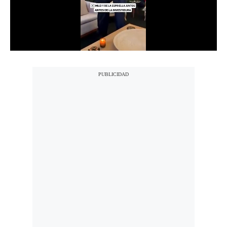
Notas Contratadas
Podcast
Gestión TV
Videos
Fotogalerías
gestion.pe
¿quiénes
Somos?
Términos
Y
Condiciones
Política
De
Privacidad