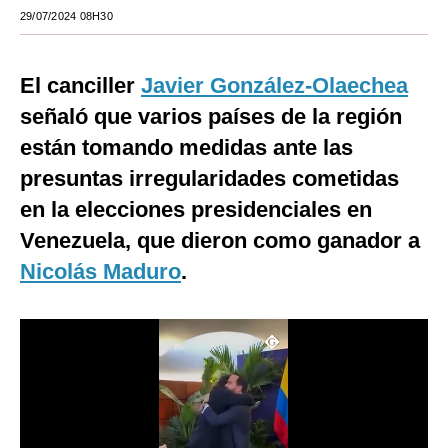
29/07/2024 08H30
Moda
Estilos
El canciller
Javier González-Olaechea
Mundo
señaló que varios países de la región
están tomando medidas ante las
EEUU
presuntas irregularidades cometidas
México
en la elecciones presidenciales en
España
Venezuela, que dieron como ganador a
Nicolás Maduro
.
Internacional
Tecnología
Club del Suscriptor
Mix
G de Gestión