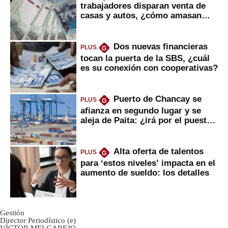
trabajadores disparan venta de
casas y autos, ¿cómo amasan
tanta liquidez?
Dos nuevas financieras
PLUS
G
tocan la puerta de la SBS, ¿cuál
es su conexión con cooperativas?
Puerto de Chancay se
PLUS
G
afianza en segundo lugar y se
aleja de Paita: ¿irá por el puesto
1?
Alta oferta de talentos
PLUS
G
para ‘estos niveles’ impacta en el
aumento de sueldo: los detalles
Gestión
Director Periodístico (e)
VÍCTOR MELGAREJO