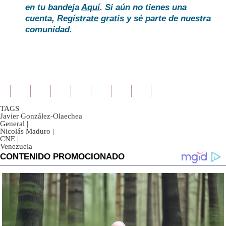
en tu bandeja
Aquí
. Si aún no tienes una
cuenta,
Regístrate gratis
y sé parte de nuestra
comunidad.
TAGS
Javier González-Olaechea
|
General
|
Nicolás Maduro
|
CNE
|
Venezuela