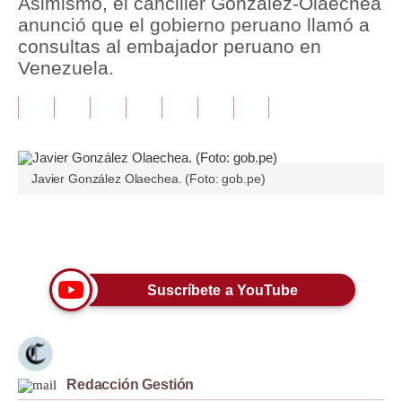
Asimismo, el canciller González-Olaechea
anunció que el gobierno peruano llamó a
Tu Dinero
consultas al embajador peruano en
Venezuela.
Finanzas Personales
Inmobiliarias
Plus G
Opinión
Javier González Olaechea. (Foto: gob.pe)
Editorial
Únete a nuestro canal
Pregunta de hoy
Blogs
Suscríbete a YouTube
Tendencias
Lujo
Redacción Gestión
Viajes