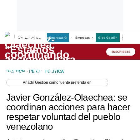
Últimas Noticias
Empresas G
Empresas
G de Gestión
Finanzas
Lo último
Peru Quiosco
SUSCRÍBETE
Portada
GESTION
>
PERU
>
POLITICA
Empresas
Añadir
Gestión
como fuente preferida en
Management & Empleo
Javier González-Olaechea: se
Economía
coordinan acciones para hacer
respetar voluntad del pueblo
Mercados
venezolano
Perú
Política