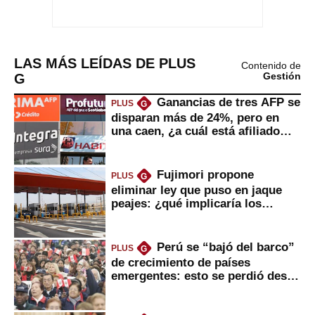
LAS MÁS LEÍDAS DE PLUS
Contenido de
G
Gestión
Ganancias de tres AFP se
PLUS
G
disparan más de 24%, pero en
una caen, ¿a cuál está afiliado
usted?
Fujimori propone
PLUS
G
eliminar ley que puso en jaque
peajes: ¿qué implicaría los
usuarios?
Perú se “bajó del barco”
PLUS
G
de crecimiento de países
emergentes: esto se perdió desde
2022