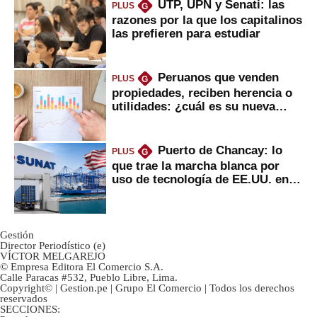
UTP, UPN y Senati: las
PLUS
G
razones por la que los capitalinos
las prefieren para estudiar
Peruanos que venden
PLUS
G
propiedades, reciben herencia o
utilidades: ¿cuál es su nueva
inversión clave?
Puerto de Chancay: lo
PLUS
G
que trae la marcha blanca por
uso de tecnología de EE.UU. en
mercancías
Gestión
Director Periodístico (e)
VÍCTOR MELGAREJO
© Empresa Editora El Comercio S.A.
Calle Paracas #532, Pueblo Libre, Lima.
Copyright© | Gestion.pe | Grupo El Comercio | Todos los derechos
reservados
SECCIONES: