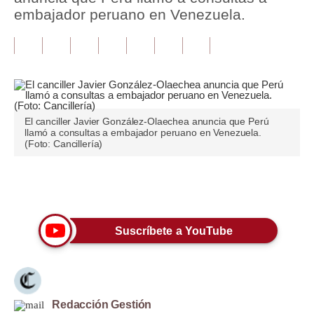
embajador peruano en Venezuela.
Tu Dinero
Finanzas Personales
Inmobiliarias
Plus G
El canciller Javier González-Olaechea anuncia que Perú
llamó a consultas a embajador peruano en Venezuela.
Opinión
(Foto: Cancillería)
Editorial
Únete a nuestro canal
Pregunta de hoy
Blogs
Suscríbete a YouTube
Tendencias
Lujo
Redacción Gestión
Viajes