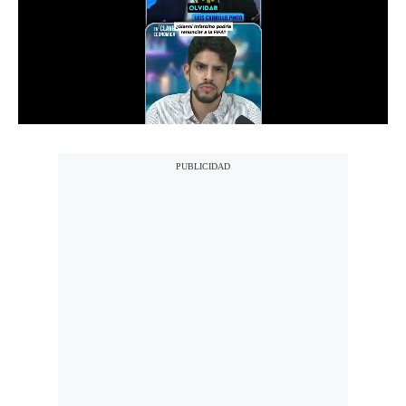
Notas Contratadas
Podcast
Gestión TV
Videos
Fotogalerías
gestion.pe
¿quiénes
Somos?
Términos
Y
Condiciones
Política
De
Privacidad