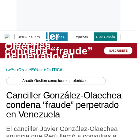
Últimas Noticias
Empresas G
Empresas
G de Gestión
Finanzas
Lo último
Peru Quiosco
SUSCRÍBETE
Portada
GESTION
>
PERU
>
POLITICA
Empresas
Añadir
Gestión
como fuente preferida en
Management & Empleo
Canciller González-Olaechea
Economía
condena “fraude” perpetrado
en Venezuela
Mercados
Perú
El canciller Javier González-Olaechea
anuncia que Perú llamó a consultas a
Política