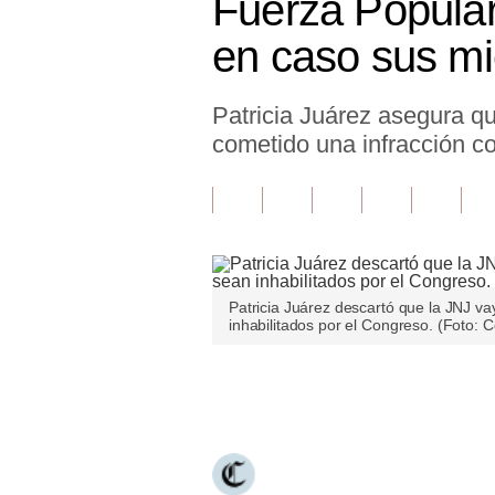
Fuerza Popular
Finanzas Personales
en caso sus mi
Inmobiliarias
Patricia Juárez asegura q
Plus G
cometido una infracción co
Opinión
Editorial
Pregunta de hoy
Blogs
Patricia Juárez descartó que la JNJ v
inhabilitados por el Congreso. (Foto: 
Tendencias
Lujo
Únete a nuestro canal
Viajes
Moda