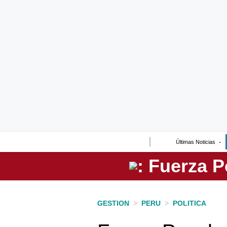
Lo último
Peru Quiosco
Portada
Empresas
Management & Empleo
Economía
Últimas Noticias
Mercados
Perú
Política
GESTION
>
PERU
>
POLITICA
Tu Dinero