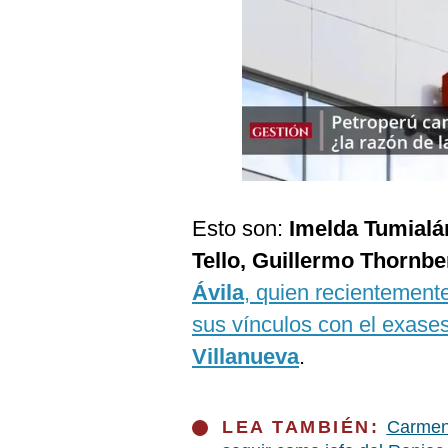
Podcast
Gestión TV
Videos
Fotogalerías
gestion.pe
Esto son:
Imelda Tumialán
¿quiénes
Tello, Guillermo Thornbe
Somos?
Ávila
, quien recientement
Términos
sus vínculos con el exases
Y
Condiciones
Villanueva
.
Política
De
Privacidad
LEA TAMBIÉN:
Carmen 
Politica