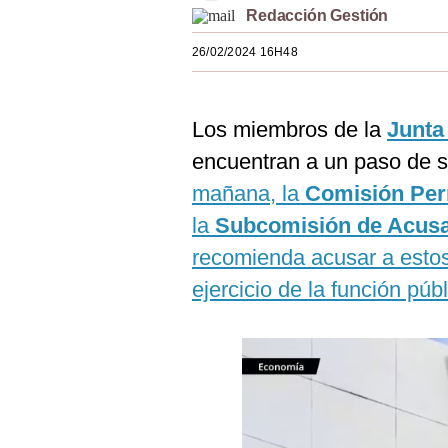
Redacción Gestión
Estilos
26/02/2024 16H48
Mundo
EEUU
Los miembros de la
Junta
México
encuentran a un paso de 
España
mañana, la
Comisión Pe
Internacional
la
Subcomisión de Acusa
recomienda acusar a estos 
Tecnología
ejercicio de la función púb
Club del Suscriptor
Mix
G de Gestión
Notas Contratadas