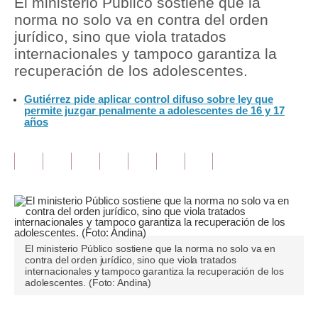
El ministerio Público sostiene que la
norma no solo va en contra del orden
Tu Dinero
jurídico, sino que viola tratados
internacionales y tampoco garantiza la
Finanzas Personales
recuperación de los adolescentes.
Inmobiliarias
Gutiérrez pide aplicar control difuso sobre ley que
permite juzgar penalmente a adolescentes de 16 y 17
Plus G
años
Opinión
Editorial
Pregunta de hoy
Blogs
El ministerio Público sostiene que la norma no solo va en
Tendencias
contra del orden jurídico, sino que viola tratados
internacionales y tampoco garantiza la recuperación de los
Lujo
adolescentes. (Foto: Andina)
Viajes