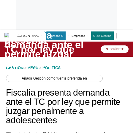
Últimas Noticias
Empresas G
Empresas
G de Gestión
Finanzas
Lo último
Peru Quiosco
SUSCRÍBETE
Portada
GESTION
>
PERU
>
POLITICA
Empresas
Añadir
Gestión
como fuente preferida en
Management & Empleo
Fiscalía presenta demanda
Economía
ante el TC por ley que permite
juzgar penalmente a
Mercados
adolescentes
Perú
Política