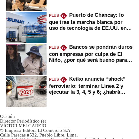
Puerto de Chancay: lo
PLUS
G
que trae la marcha blanca por
uso de tecnología de EE.UU. en
mercancías
Bancos se pondrán duros
PLUS
G
con empresas por culpa de El
Niño, ¿por qué será bueno para
ahorristas?
Keiko anuncia “shock”
PLUS
G
ferroviario: terminar Línea 2 y
ejecutar la 3, 4, 5 y 6; ¿habrá
avances?
Gestión
Director Periodístico (e)
VÍCTOR MELGAREJO
© Empresa Editora El Comercio S.A.
Calle Paracas #532, Pueblo Libre, Lima.