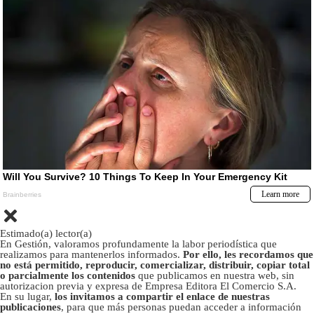
Estimado(a) lector(a)
En Gestión, valoramos profundamente la labor periodística que
realizamos para mantenerlos informados.
Por ello, les recordamos que
no está permitido, reproducir, comercializar, distribuir, copiar total
o parcialmente los contenidos
que publicamos en nuestra web, sin
autorizacion previa y expresa de Empresa Editora El Comercio S.A.
En su lugar,
los invitamos a compartir el enlace de nuestras
publicaciones
, para que más personas puedan acceder a información