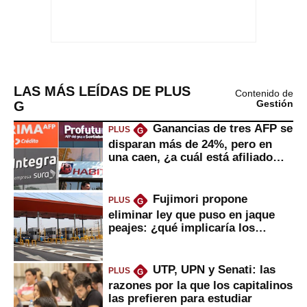
LAS MÁS LEÍDAS DE PLUS
Contenido de
G
Gestión
Ganancias de tres AFP se
PLUS
G
disparan más de 24%, pero en
una caen, ¿a cuál está afiliado
usted?
Fujimori propone
PLUS
G
eliminar ley que puso en jaque
peajes: ¿qué implicaría los
usuarios?
UTP, UPN y Senati: las
PLUS
G
razones por la que los capitalinos
las prefieren para estudiar