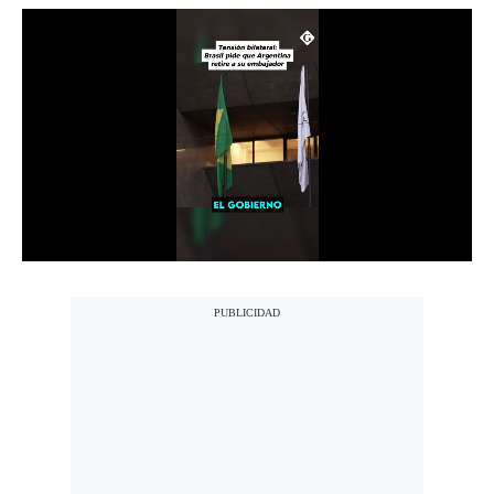
Notas Contratadas
Podcast
Gestión TV
Videos
Fotogalerías
gestion.pe
¿quiénes
Somos?
Términos
Y
Condiciones
Política
De
Privacidad