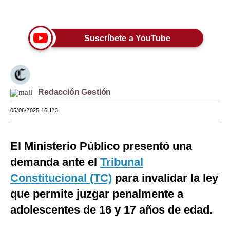
Únete a nuestro canal
Moda
Estilos
Suscríbete a YouTube
Mundo
EEUU
Redacción Gestión
México
05/06/2025 16H23
España
Internacional
El Ministerio Público presentó una
Tecnología
demanda ante el
Tribunal
Constitucional (TC)
para invalidar la ley
Club del Suscriptor
que permite juzgar penalmente a
Mix
adolescentes de 16 y 17 años de edad.
G de Gestión