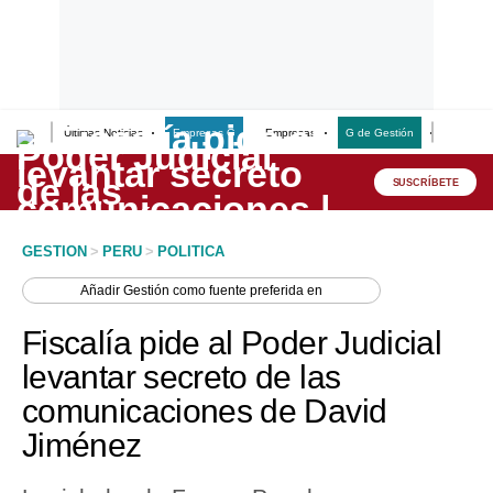
Últimas Noticias
Empresas G
Empresas
G de Gestión
Finanzas
Lo último
Peru Quiosco
SUSCRÍBETE
Portada
GESTION
>
PERU
>
POLITICA
Empresas
Añadir
Gestión
como fuente preferida en
Management & Empleo
Fiscalía pide al Poder Judicial
Economía
levantar secreto de las
comunicaciones de David
Mercados
Jiménez
Perú
Política