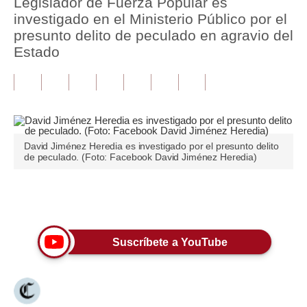
Legislador de Fuerza Popular es
investigado en el Ministerio Público por el
Tu Dinero
presunto delito de peculado en agravio del
Estado
Finanzas Personales
Inmobiliarias
Plus G
Opinión
David Jiménez Heredia es investigado por el presunto delito
de peculado. (Foto: Facebook David Jiménez Heredia)
Editorial
Pregunta de hoy
Únete a nuestro canal
Blogs
Suscríbete a YouTube
Tendencias
Lujo
Viajes