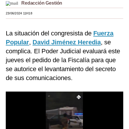
Redacción Gestión
Moda
23/06/2024 11H18
Estilos
Mundo
La situación del congresista de
Fuerza
Popular
,
David Jiménez Heredia
, se
EEUU
complica. El Poder Judicial evaluará este
México
jueves el pedido de la Fiscalía para que
España
se autorice el levantamiento del secreto
de sus comunicaciones.
Internacional
Tecnología
Club del Suscriptor
Mix
G de Gestión