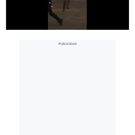
Notas Contratadas
Podcast
Gestión TV
Videos
Fotogalerías
gestion.pe
¿quiénes
Somos?
Términos
Y
Condiciones
Política
De
Privacidad