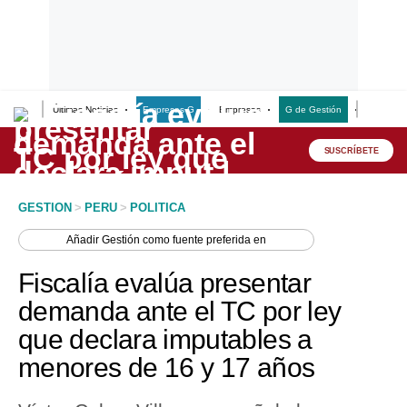
Últimas Noticias
Empresas G
Empresas
G de Gestión
Finanzas
Lo último
Peru Quiosco
SUSCRÍBETE
Portada
GESTION
>
PERU
>
POLITICA
Empresas
Añadir
Gestión
como fuente preferida en
Management & Empleo
Fiscalía evalúa presentar
Economía
demanda ante el TC por ley
que declara imputables a
Mercados
menores de 16 y 17 años
Perú
Política