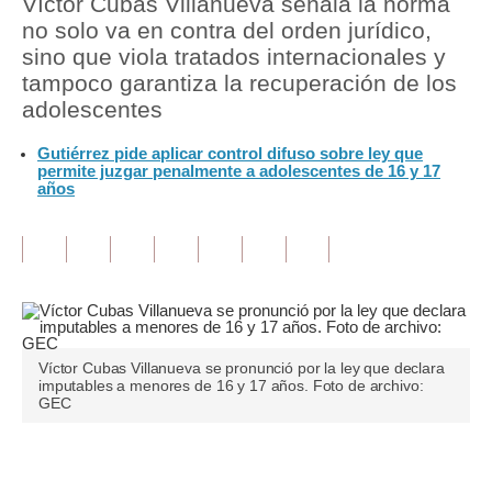
Víctor Cubas Villanueva señala la norma
no solo va en contra del orden jurídico,
Tu Dinero
sino que viola tratados internacionales y
tampoco garantiza la recuperación de los
Finanzas Personales
adolescentes
Inmobiliarias
Gutiérrez pide aplicar control difuso sobre ley que
permite juzgar penalmente a adolescentes de 16 y 17
Plus G
años
Opinión
Editorial
Pregunta de hoy
Blogs
Víctor Cubas Villanueva se pronunció por la ley que declara
imputables a menores de 16 y 17 años. Foto de archivo:
Tendencias
GEC
Lujo
Únete a nuestro canal
Viajes