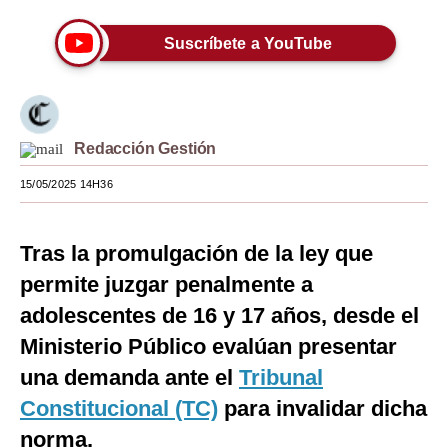
Moda
Suscríbete a YouTube
Estilos
Mundo
Redacción Gestión
EEUU
15/05/2025 14H36
México
España
Tras la promulgación de la ley que
Internacional
permite juzgar penalmente a
Tecnología
adolescentes de 16 y 17 años, desde el
Ministerio Público evalúan presentar
Club del Suscriptor
una demanda ante el
Tribunal
Mix
Constitucional (TC)
para invalidar dicha
G de Gestión
norma.