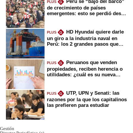
Perú se “bajó del barco”
PLUS
G
de crecimiento de países
emergentes: esto se perdió desde
2022
HD Hyundai quiere darle
PLUS
G
un giro a la industria naval en
Perú: los 2 grandes pasos que
daría
Peruanos que venden
PLUS
G
propiedades, reciben herencia o
utilidades: ¿cuál es su nueva
inversión clave?
UTP, UPN y Senati: las
PLUS
G
razones por la que los capitalinos
las prefieren para estudiar
Gestión