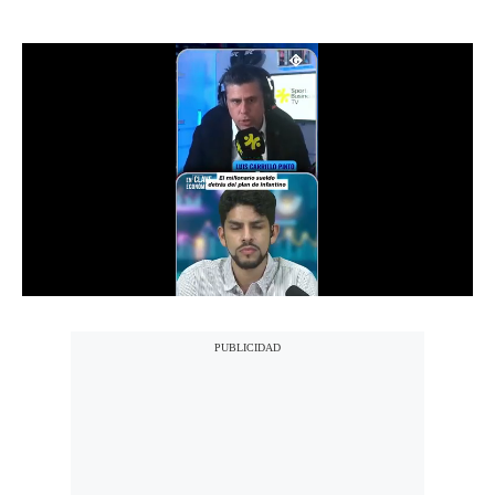
Notas Contratadas
Podcast
Gestión TV
Videos
Fotogalerías
gestion.pe
¿quiénes
Somos?
Términos
Y
Condiciones
Política
De
Privacidad