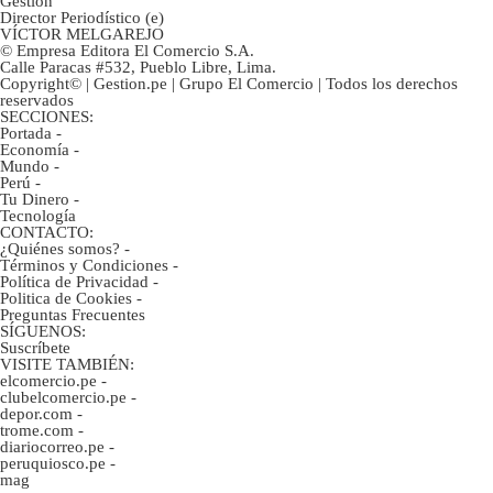
Gestión
Director Periodístico (e)
VÍCTOR MELGAREJO
© Empresa Editora El Comercio S.A.
Calle Paracas #532, Pueblo Libre, Lima.
Copyright© | Gestion.pe | Grupo El Comercio | Todos los derechos
reservados
SECCIONES:
Portada
-
Economía
-
Mundo
-
Perú
-
Tu Dinero
-
Tecnología
CONTACTO:
¿Quiénes somos?
-
Términos y Condiciones
-
Política de Privacidad
-
Politica de Cookies
-
Preguntas Frecuentes
SÍGUENOS:
Suscríbete
VISITE TAMBIÉN:
elcomercio.pe
-
clubelcomercio.pe
-
depor.com
-
trome.com
-
diariocorreo.pe
-
peruquiosco.pe
-
mag