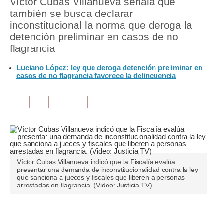
Víctor Cubas Villanueva señala que
también se busca declarar
Tu Dinero
inconstitucional la norma que deroga la
detención preliminar en casos de no
Finanzas Personales
flagrancia
Inmobiliarias
Luciano López: ley que deroga detención preliminar en
casos de no flagrancia favorece la delincuencia
Plus G
Opinión
Editorial
Pregunta de hoy
Blogs
Víctor Cubas Villanueva indicó que la Fiscalía evalúa
presentar una demanda de inconstitucionalidad contra la ley
Tendencias
que sanciona a jueces y fiscales que liberen a personas
arrestadas en flagrancia. (Video: Justicia TV)
Lujo
Viajes
Únete a nuestro canal