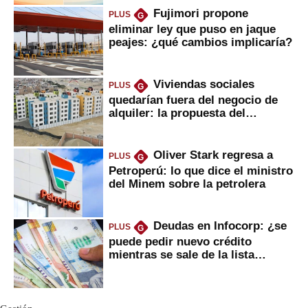
Fujimori propone
PLUS
G
eliminar ley que puso en jaque
peajes: ¿qué cambios implicaría?
Viviendas sociales
PLUS
G
quedarían fuera del negocio de
alquiler: la propuesta del
gobierno
Oliver Stark regresa a
PLUS
G
Petroperú: lo que dice el ministro
del Minem sobre la petrolera
Deudas en Infocorp: ¿se
PLUS
G
puede pedir nuevo crédito
mientras se sale de la lista
negra?