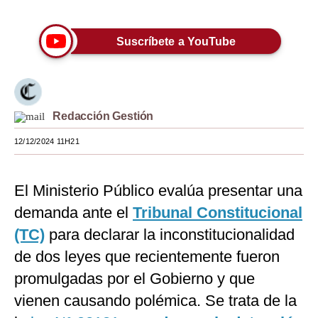
Moda
Suscríbete a YouTube
Estilos
Mundo
EEUU
Redacción Gestión
México
12/12/2024 11H21
España
El Ministerio Público evalúa presentar una
Internacional
demanda ante el
Tribunal Constitucional
Tecnología
(TC)
para declarar la inconstitucionalidad
Club del Suscriptor
de dos leyes que recientemente fueron
promulgadas por el Gobierno y que
Mix
vienen causando polémica. Se trata de la
G de Gestión