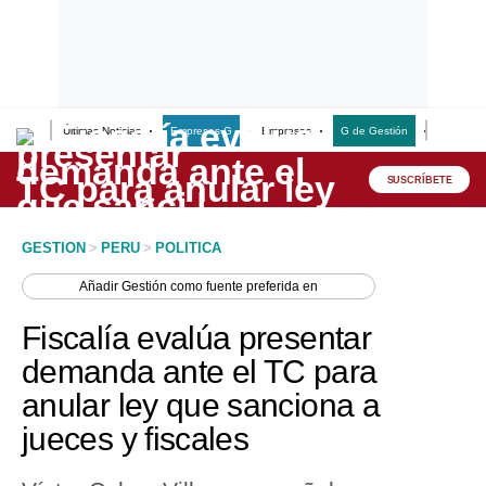
Últimas Noticias
Empresas G
Empresas
G de Gestión
Finanzas
Lo último
Peru Quiosco
SUSCRÍBETE
Portada
GESTION
>
PERU
>
POLITICA
Empresas
Añadir
Gestión
como fuente preferida en
Management & Empleo
Fiscalía evalúa presentar
Economía
demanda ante el TC para
anular ley que sanciona a
Mercados
jueces y fiscales
Perú
Política