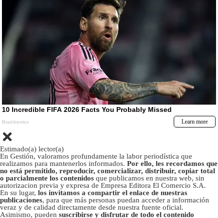
Estimado(a) lector(a)
En Gestión, valoramos profundamente la labor periodística que
realizamos para mantenerlos informados.
Por ello, les recordamos que
no está permitido, reproducir, comercializar, distribuir, copiar total
o parcialmente los contenidos
que publicamos en nuestra web, sin
autorizacion previa y expresa de Empresa Editora El Comercio S.A.
En su lugar,
los invitamos a compartir el enlace de nuestras
publicaciones
, para que más personas puedan acceder a información
veraz y de calidad directamente desde nuestra fuente oficial.
Asimismo, pueden
suscribirse y disfrutar de todo el contenido