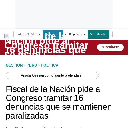
Últimas Noticias
Empresas G
Empresas
G de Gestión
Finanzas
Lo último
Peru Quiosco
SUSCRÍBETE
Portada
GESTION
>
PERU
>
POLITICA
Empresas
Añadir
Gestión
como fuente preferida en
Management & Empleo
Fiscal de la Nación pide al
Economía
Congreso tramitar 16
denuncias que se mantienen
Mercados
paralizadas
Perú
Política