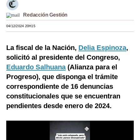
Moda
Redacción Gestión
Estilos
04/12/2024 20H15
Mundo
La fiscal de la Nación,
Delia Espinoza
,
EEUU
solicitó al presidente del Congreso,
México
Eduardo Salhuana
(Alianza para el
España
Progreso), que disponga el trámite
Internacional
correspondiente de 16 denuncias
constitucionales que se encuentran
Tecnología
pendientes desde enero de 2024.
Club del Suscriptor
Mix
G de Gestión