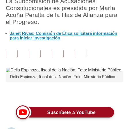
La Subcomisión de Acusaciones
Constitucionales es presidida por María
Tu Dinero
Acuña Peralta de la filas de Alianza para
el Progreso.
Finanzas Personales
Janet Rivas: Comisión de Ética solicitará información
Inmobiliarias
para iniciar investigación
Plus G
Opinión
Editorial
Delia Espinoza, fiscal de la Nación. Foto: Ministerio Público.
Pregunta de hoy
Blogs
Únete a nuestro canal
Tendencias
Suscríbete a YouTube
Lujo
Viajes