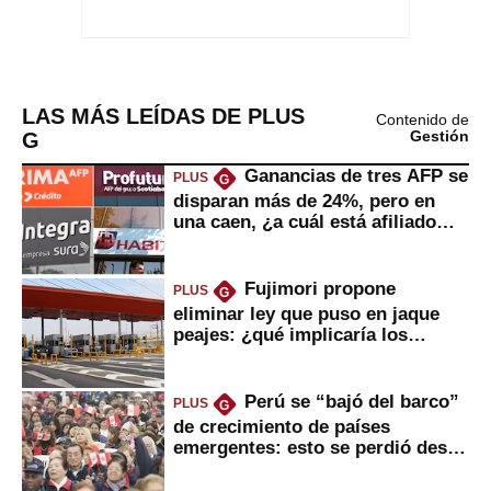
LAS MÁS LEÍDAS DE PLUS
Contenido de
G
Gestión
Ganancias de tres AFP se
PLUS
G
disparan más de 24%, pero en
una caen, ¿a cuál está afiliado
usted?
Fujimori propone
PLUS
G
eliminar ley que puso en jaque
peajes: ¿qué implicaría los
usuarios?
Perú se “bajó del barco”
PLUS
G
de crecimiento de países
emergentes: esto se perdió desde
2022