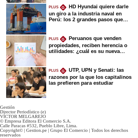
HD Hyundai quiere darle
PLUS
G
un giro a la industria naval en
Perú: los 2 grandes pasos que
daría
Peruanos que venden
PLUS
G
propiedades, reciben herencia o
utilidades: ¿cuál es su nueva
inversión clave?
UTP, UPN y Senati: las
PLUS
G
razones por la que los capitalinos
las prefieren para estudiar
Gestión
Director Periodístico (e)
VÍCTOR MELGAREJO
© Empresa Editora El Comercio S.A.
Calle Paracas #532, Pueblo Libre, Lima.
Copyright© | Gestion.pe | Grupo El Comercio | Todos los derechos
reservados