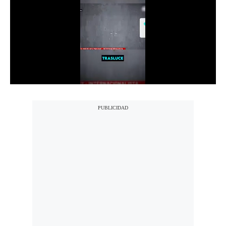
Notas Contratadas
Podcast
Gestión TV
Videos
Fotogalerías
gestion.pe
¿quiénes
Somos?
Términos
Y
Condiciones
Política
De
Privacidad