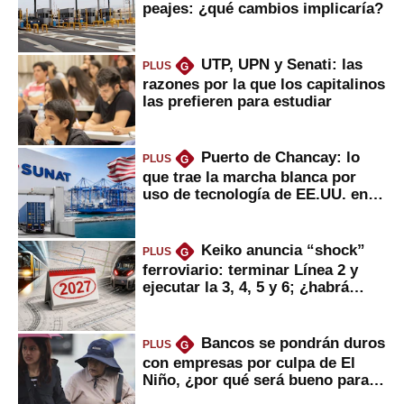
peajes: ¿qué cambios implicaría?
UTP, UPN y Senati: las
PLUS
G
razones por la que los capitalinos
las prefieren para estudiar
Puerto de Chancay: lo
PLUS
G
que trae la marcha blanca por
uso de tecnología de EE.UU. en
mercancías
Keiko anuncia “shock”
PLUS
G
ferroviario: terminar Línea 2 y
ejecutar la 3, 4, 5 y 6; ¿habrá
avances?
Bancos se pondrán duros
PLUS
G
con empresas por culpa de El
Niño, ¿por qué será bueno para
ahorristas?