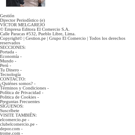
Gestión
Director Periodístico (e)
VÍCTOR MELGAREJO
© Empresa Editora El Comercio S.A.
Calle Paracas #532, Pueblo Libre, Lima.
Copyright© | Gestion.pe | Grupo El Comercio | Todos los derechos
reservados
SECCIONES:
Portada
-
Economía
-
Mundo
-
Perú
-
Tu Dinero
-
Tecnología
CONTACTO:
¿Quiénes somos?
-
Términos y Condiciones
-
Política de Privacidad
-
Politica de Cookies
-
Preguntas Frecuentes
SÍGUENOS:
Suscríbete
VISITE TAMBIÉN:
elcomercio.pe
-
clubelcomercio.pe
-
depor.com
-
trome.com
-