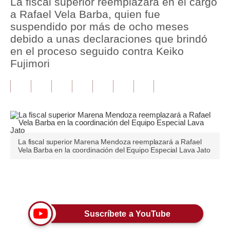
La fiscal superior reemplazará en el cargo
a Rafael Vela Barba, quien fue
Tu Dinero
suspendido por más de ocho meses
debido a unas declaraciones que brindó
Finanzas Personales
en el proceso seguido contra Keiko
Inmobiliarias
Fujimori
Plus G
Opinión
Editorial
La fiscal superior Marena Mendoza reemplazará a Rafael
Pregunta de hoy
Vela Barba en la coordinación del Equipo Especial Lava Jato
Blogs
Únete a nuestro canal
Tendencias
Lujo
Suscríbete a YouTube
Viajes