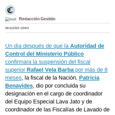
Moda
Estilos
Redacción Gestión
Mundo
26/11/2023 12H04
EEUU
Un día después de que la
Autoridad de
México
Control del Ministerio Público
España
confirmara la suspensión del fiscal
superior
Rafael Vela Barba
por más de 8
Internacional
meses
, la fiscal de la Nación,
Patricia
Tecnología
Benavides
, dio por concluida su
Club del Suscriptor
designación en el cargo de coordinador
Mix
del Equipo Especial Lava Jato y de
coordinador de las Fiscalías de Lavado de
G de Gestión