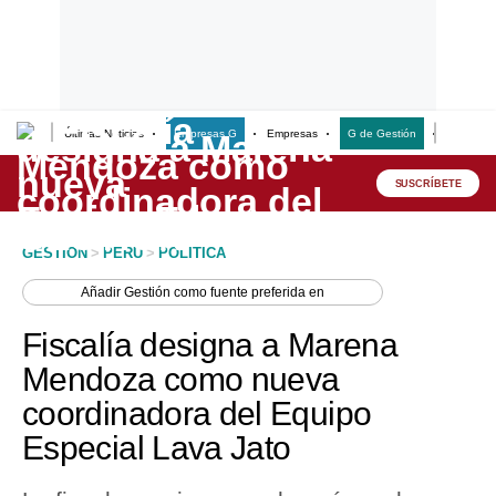
Últimas Noticias
Empresas G
Empresas
G de Gestión
Finanzas
Lo último
Peru Quiosco
SUSCRÍBETE
Portada
GESTION
>
PERU
>
POLITICA
Empresas
Añadir
Gestión
como fuente preferida en
Management & Empleo
Fiscalía designa a Marena
Economía
Mendoza como nueva
coordinadora del Equipo
Mercados
Especial Lava Jato
Perú
Política