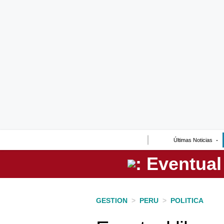
Lo último
Peru Quiosco
Portada
Empresas
Management & Empleo
Economía
Últimas Noticias
Mercados
Perú
Política
GESTION
>
PERU
>
POLITICA
Tu Dinero