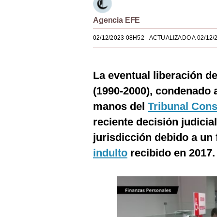
Estilos
Agencia EFE
Mundo
02/12/2023 08H52
- ACTUALIZADO A 02/12/
EEUU
México
La eventual liberación d
España
(1990-2000), condenado a
manos del
Tribunal Cons
Internacional
reciente decisión judicia
Tecnología
jurisdicción debido a un f
Club del Suscriptor
indulto
recibido en 2017.
Mix
G de Gestión
Notas Contratadas