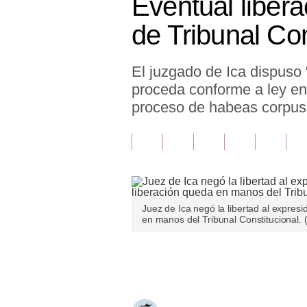
Eventual liber
Finanzas Personales
de Tribunal Con
Inmobiliarias
El juzgado de Ica dispuso 
Plus G
proceda conforme a ley en 
Opinión
proceso de habeas corpus
Editorial
Pregunta de hoy
Blogs
Juez de Ica negó la libertad al expresi
Tendencias
en manos del Tribunal Constitucional.
Lujo
Únete a nuestro canal
Viajes
Moda