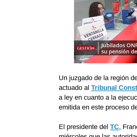
Podcast
Gestión TV
Videos
Fotogalerías
gestion.pe
Un juzgado de la región de
¿quiénes
Somos?
actuado al
Tribunal Const
Términos
a ley en cuanto a la ejecuc
Y
Condiciones
emitida en este proceso d
Política
De
Privacidad
El presidente del
TC
, Fran
Politica
miércoles que las autorida