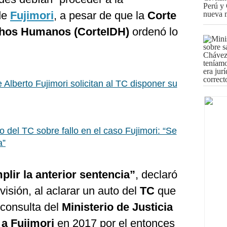
de
Fujimori
, a pesar de que la
Corte
chos Humanos (CorteIDH)
ordenó lo
e Alberto Fujimori solicitan al TC disponer su
 del TC sobre fallo en el caso Fujimori: “Se
a”
lir la anterior sentencia”
, declaró
isión, al aclarar un auto del
TC
que
consulta del
Ministerio de Justicia
a Fujimori
en 2017 por el entonces