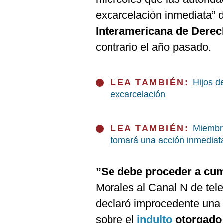
De
Cookies
excarcelación inmediata” 
Preguntas
Interamericana de Dere
Frecuentes
contrario el año pasado.
LEA TAMBIÉN:
Hijos d
excarcelación
LEA TAMBIÉN:
Miembro
tomará una acción inmediat
”Se debe proceder a cump
Morales al Canal N de telev
declaró improcedente una 
sobre el
indulto
otorgado 