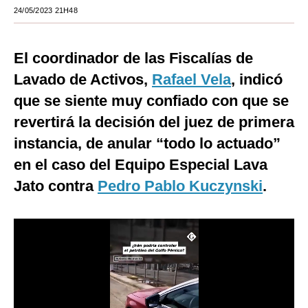
24/05/2023 21H48
Moda
Estilos
El coordinador de las Fiscalías de
Mundo
Lavado de Activos,
Rafael Vela
, indicó
que se siente muy confiado con que se
EEUU
revertirá la decisión del juez de primera
México
instancia, de anular “todo lo actuado”
España
en el caso del Equipo Especial Lava
Jato contra
Pedro Pablo Kuczynski
.
Internacional
Tecnología
Club del Suscriptor
Mix
G de Gestión