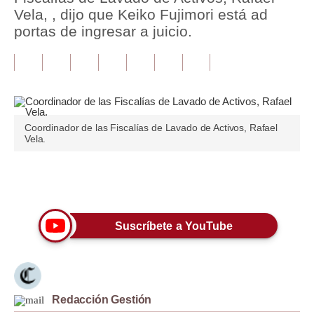
Vela, , dijo que Keiko Fujimori está ad
Tu Dinero
portas de ingresar a juicio.
Finanzas Personales
Inmobiliarias
Plus G
Coordinador de las Fiscalías de Lavado de Activos, Rafael
Opinión
Vela.
Editorial
Únete a nuestro canal
Pregunta de hoy
Blogs
Suscríbete a YouTube
Tendencias
Lujo
Redacción Gestión
Viajes