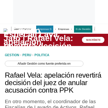
Últimas Noticias
Empresas G
Empresas
G de Gestión
Finanzas
Lo último
Peru Quiosco
SUSCRÍBETE
Portada
GESTION
>
PERU
>
POLITICA
Empresas
Añadir
Gestión
como fuente preferida en
Management & Empleo
Rafael Vela: apelación revertirá
Economía
decisión del juez de anular
acusación contra PPK
Mercados
Perú
En otro momento, el coordinador de las
Fiscalías de Lavado de Activos, Rafael
Política