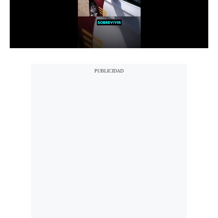
Notas Contratadas
Podcast
Gestión TV
Videos
Fotogalerías
gestion.pe
¿quiénes
Somos?
Términos
Y
Condiciones
Política
De
Privacidad