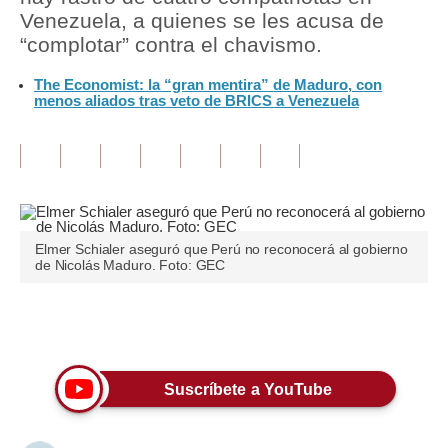
Venezuela, a quienes se les acusa de
Tu Dinero
“complotar” contra el chavismo.
Finanzas Personales
The Economist: la “gran mentira” de Maduro, con
menos aliados tras veto de BRICS a Venezuela
Inmobiliarias
Plus G
Opinión
Editorial
Elmer Schialer aseguró que Perú no reconocerá al gobierno
de Nicolás Maduro. Foto: GEC
Pregunta de hoy
Blogs
Únete a nuestro canal
Tendencias
Suscríbete a YouTube
Lujo
Viajes