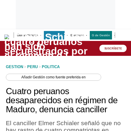
Últimas Noticias
Empresas G
Empresas
G de Gestión
Finanzas
Lo último
Peru Quiosco
SUSCRÍBETE
Portada
GESTION
>
PERU
>
POLITICA
Empresas
Añadir
Gestión
como fuente preferida en
Management & Empleo
Cuatro peruanos
Economía
desaparecidos en régimen de
Maduro, denuncia canciller
Mercados
Perú
El canciller Elmer Schialer señaló que no
hay rastro de cuatro compatriotas en
Política