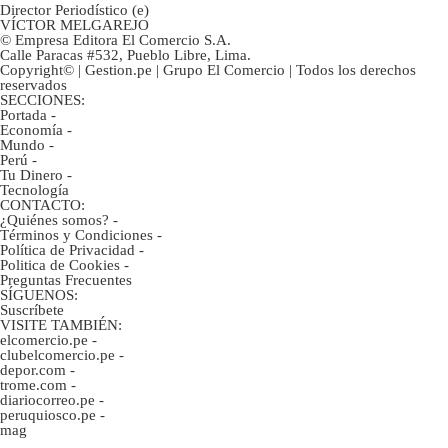
Director Periodístico (e)
VÍCTOR MELGAREJO
© Empresa Editora El Comercio S.A.
Calle Paracas #532, Pueblo Libre, Lima.
Copyright© | Gestion.pe | Grupo El Comercio | Todos los derechos
reservados
SECCIONES:
Portada
-
Economía
-
Mundo
-
Perú
-
Tu Dinero
-
Tecnología
CONTACTO:
¿Quiénes somos?
-
Términos y Condiciones
-
Política de Privacidad
-
Politica de Cookies
-
Preguntas Frecuentes
SÍGUENOS:
Suscríbete
VISITE TAMBIÉN:
elcomercio.pe
-
clubelcomercio.pe
-
depor.com
-
trome.com
-
diariocorreo.pe
-
peruquiosco.pe
-
mag