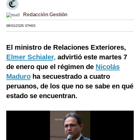
Moda
Redacción Gestión
Estilos
08/01/2025 07H00
Mundo
El ministro de Relaciones Exteriores,
EEUU
Elmer Schialer,
advirtió este martes 7
México
de enero que el régimen de
Nicolás
España
Maduro
ha secuestrado a cuatro
Internacional
peruanos, de los que no se sabe en qué
estado se encuentran.
Tecnología
Club del Suscriptor
Mix
G de Gestión