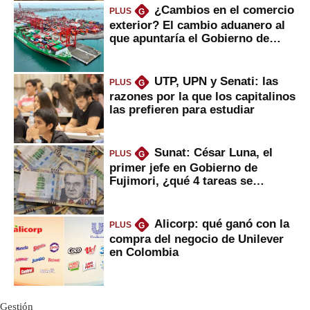
¿Cambios en el comercio
PLUS
G
exterior? El cambio aduanero al
que apuntaría el Gobierno de
Fujimori
UTP, UPN y Senati: las
PLUS
G
razones por la que los capitalinos
las prefieren para estudiar
Sunat: César Luna, el
PLUS
G
primer jefe en Gobierno de
Fujimori, ¿qué 4 tareas se
marcan urgentes?
Alicorp: qué ganó con la
PLUS
G
compra del negocio de Unilever
en Colombia
Gestión