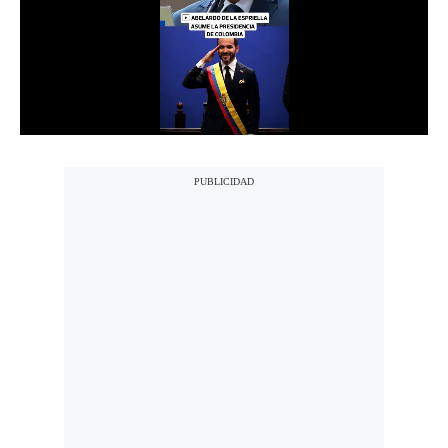
Notas Contratadas
Podcast
Gestión TV
Videos
Fotogalerías
gestion.pe
¿quiénes
Somos?
Términos
Y
Condiciones
Política
De
Privacidad