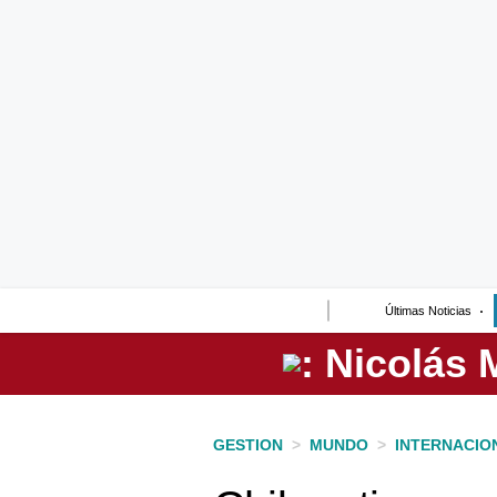
Lo último
Peru Quiosco
Portada
Empresas
Management & Empleo
Economía
Últimas Noticias
Mercados
Perú
Política
GESTION
>
MUNDO
>
INTERNACIO
Tu Dinero