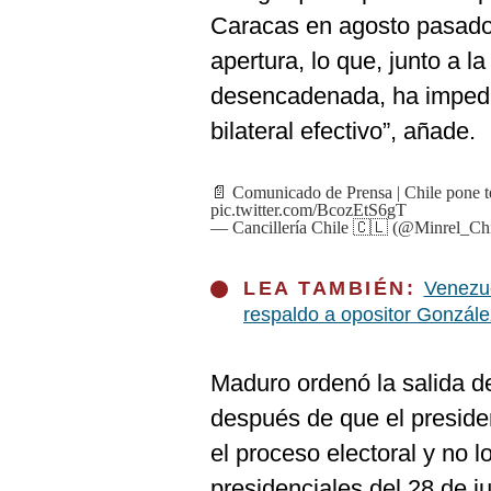
De
Cookies
Caracas en agosto pasado,
apertura, lo que, junto a la
Preguntas
Frecuentes
desencadenada, ha impedid
bilateral efectivo”, añade.
📄 Comunicado de Prensa | Chile pone t
pic.twitter.com/BcozEtS6gT
— Cancillería Chile 🇨🇱 (@Minrel_Ch
LEA TAMBIÉN:
Venezue
respaldo a opositor Gonzále
Maduro ordenó la salida d
después de que el preside
el proceso electoral y no 
presidenciales del 28 de j