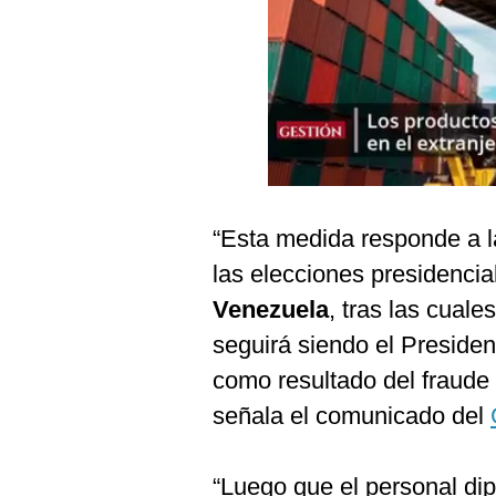
Podcast
Gestión TV
Videos
Fotogalerías
“Esta medida responde a la
gestion.pe
las elecciones presidencia
¿quiénes
Somos?
Venezuela
, tras las cuale
Términos
seguirá siendo el Presiden
Y
Condiciones
como resultado del fraude 
Política
señala el comunicado del
De
Privacidad
Politica
“Luego que el personal di