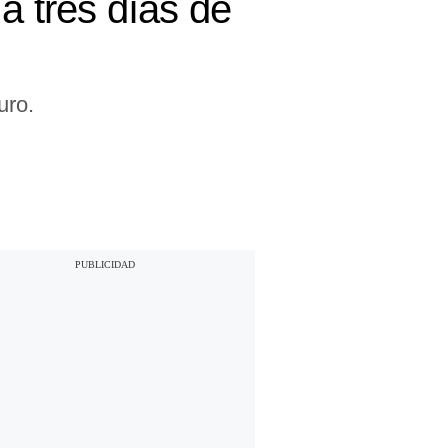
a tres días de
uro.