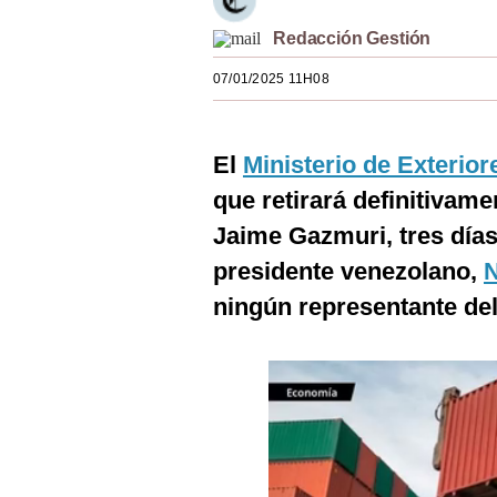
Estilos
Redacción Gestión
Mundo
07/01/2025 11H08
EEUU
México
El
Ministerio de Exterior
que retirará definitivam
España
Jaime Gazmuri, tres días 
Internacional
presidente venezolano,
N
Tecnología
ningún representante del 
Club del Suscriptor
Mix
G de Gestión
Notas Contratadas