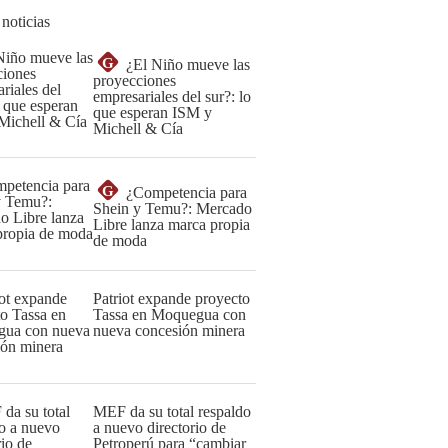
 noticias
G
¿El Niño mueve las
proyecciones
empresariales del sur?: lo
que esperan ISM y
Michell & Cía
G
¿Competencia para
Shein y Temu?: Mercado
Libre lanza marca propia
de moda
Patriot expande proyecto
Tassa en Moquegua con
nueva concesión minera
MEF da su total respaldo
a nuevo directorio de
Petroperú para “cambiar