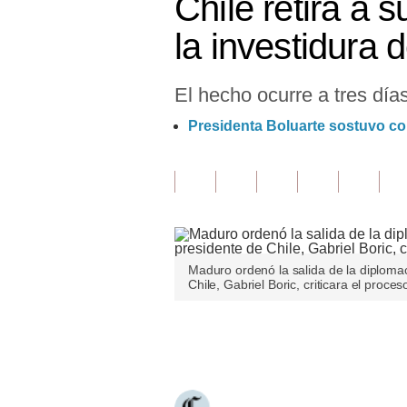
Chile retira a 
Finanzas Personales
la investidura
Inmobiliarias
El hecho ocurre a tres día
Plus G
Presidenta Boluarte sostuvo c
Opinión
Editorial
Pregunta de hoy
Blogs
Maduro ordenó la salida de la diploma
Tendencias
Chile, Gabriel Boric, criticara el proce
Lujo
Únete a nuestro canal
Viajes
Moda