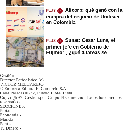
Alicorp: qué ganó con la
PLUS
G
compra del negocio de Unilever
en Colombia
Sunat: César Luna, el
PLUS
G
primer jefe en Gobierno de
Fujimori, ¿qué 4 tareas se
marcan urgentes?
Gestión
Director Periodístico (e)
VÍCTOR MELGAREJO
© Empresa Editora El Comercio S.A.
Calle Paracas #532, Pueblo Libre, Lima.
Copyright© | Gestion.pe | Grupo El Comercio | Todos los derechos
reservados
SECCIONES:
Portada
-
Economía
-
Mundo
-
Perú
-
Tu Dinero
-