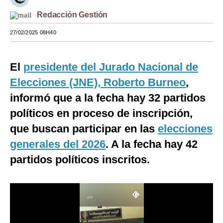
Moda
Redacción Gestión
27/02/2025 08H40
Estilos
Mundo
El
presidente del Jurado Nacional de
EEUU
Elecciones (JNE), Roberto Burneo
,
México
informó que a la fecha hay 32 partidos
políticos en proceso de inscripción,
España
que buscan participar en las
elecciones
Internacional
generales del 2026
. A la fecha hay 42
Tecnología
partidos políticos inscritos.
Club del Suscriptor
Mix
G de Gestión