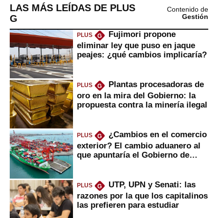
LAS MÁS LEÍDAS DE PLUS
Contenido de
G
Gestión
Fujimori propone
PLUS
G
eliminar ley que puso en jaque
peajes: ¿qué cambios implicaría?
Plantas procesadoras de
PLUS
G
oro en la mira del Gobierno: la
propuesta contra la minería ilegal
¿Cambios en el comercio
PLUS
G
exterior? El cambio aduanero al
que apuntaría el Gobierno de
Fujimori
UTP, UPN y Senati: las
PLUS
G
razones por la que los capitalinos
las prefieren para estudiar