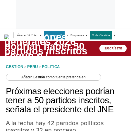
Últimas Noticias
Empresas G
Empresas
G de Gestión
Finanzas
Lo último
Peru Quiosco
SUSCRÍBETE
Portada
GESTION
>
PERU
>
POLITICA
Empresas
Añadir
Gestión
como fuente preferida en
Management & Empleo
Próximas elecciones podrían
Economía
tener a 50 partidos inscritos,
señala el presidente del JNE
Mercados
Perú
A la fecha hay 42 partidos políticos
inscritos y 32 en proceso.
Política