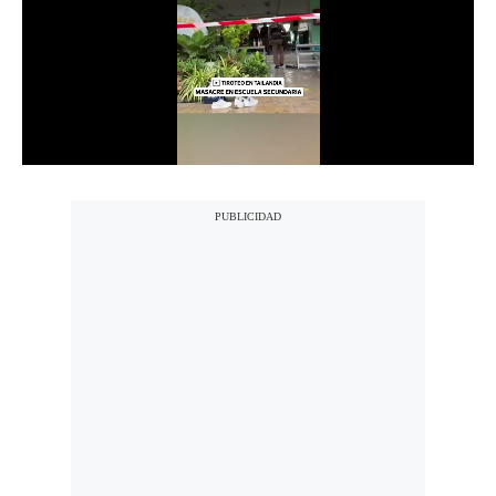
Notas Contratadas
Podcast
Gestión TV
Videos
Fotogalerías
gestion.pe
¿quiénes
Somos?
Términos
Y
Condiciones
Política
De
Privacidad