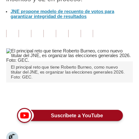
JNE propone modelo de recuento de votos para
Tu Dinero
garantizar integridad de resultados
Finanzas Personales
Inmobiliarias
Plus G
Opinión
El principal reto que tiene Roberto Burneo, como nuevo
titular del JNE, es organizar las elecciones generales 2026.
Editorial
Foto: GEC.
Pregunta de hoy
Únete a nuestro canal
Blogs
Tendencias
Suscríbete a YouTube
Lujo
Viajes