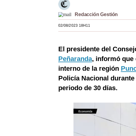
Estilos
Redacción Gestión
Mundo
02/08/2023 18H11
EEUU
México
El presidente del Consej
España
Peñaranda
, informó que 
Internacional
interno de la región
Pun
Policía Nacional durante
Tecnología
periodo de 30 días.
Club del Suscriptor
Mix
G de Gestión
Notas Contratadas