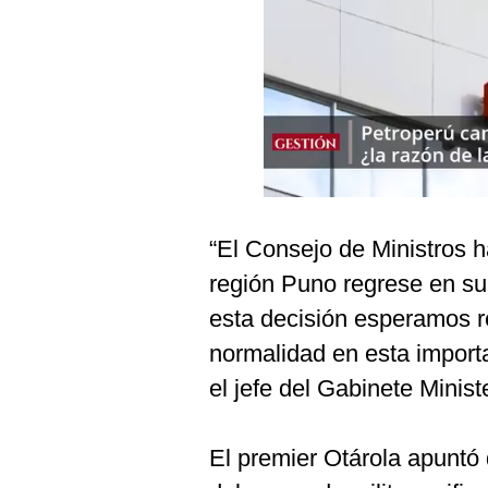
Podcast
Gestión TV
Videos
Fotogalerías
gestion.pe
“El Consejo de Ministros h
¿quiénes
región Puno regrese en su 
Somos?
esta decisión esperamos r
Términos
normalidad en esta importa
Y
Condiciones
el jefe del Gabinete Minist
Política
De
Privacidad
El premier Otárola apuntó 
Politica