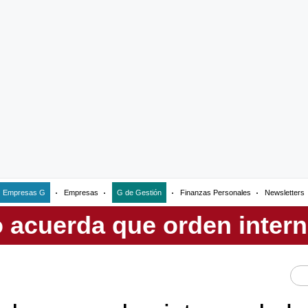
Empresas G
Empresas
G de Gestión
Finanzas Personales
Newsletters