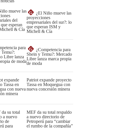
 noticias
G
¿El Niño mueve las
proyecciones
empresariales del sur?: lo
que esperan ISM y
Michell & Cía
G
¿Competencia para
Shein y Temu?: Mercado
Libre lanza marca propia
de moda
Patriot expande proyecto
Tassa en Moquegua con
nueva concesión minera
MEF da su total respaldo
a nuevo directorio de
Petroperú para “cambiar
el rumbo de la compañía”