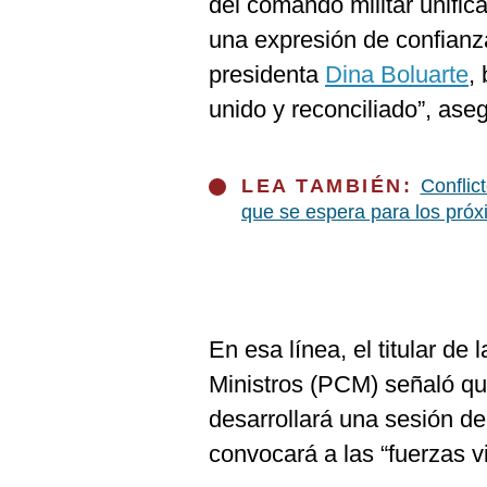
del comando militar unific
De
Cookies
una expresión de confianz
Preguntas
presidenta
Dina Boluarte
,
Frecuentes
unido y reconciliado”, ase
LEA TAMBIÉN:
Conflic
que se espera para los pró
En esa línea, el titular de
Ministros (PCM) señaló que
desarrollará una sesión de
convocará a las “fuerzas vi