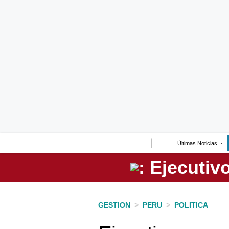
Lo último
Peru Quiosco
Portada
Empresas
Management & Empleo
Economía
Últimas Noticias
Mercados
Perú
Política
GESTION
>
PERU
>
POLITICA
Tu Dinero