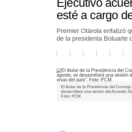
Ejecutivo acue
Finanzas Personales
esté a cargo de
Inmobiliarias
Premier Otárola enfatizó 
Plus G
de la presidenta Boluarte d
Opinión
Editorial
Pregunta de hoy
Blogs
El titular de la Presidencia del Consej
Tendencias
desarrollará una sesión del Acuerdo Nac
Foto: PCM.
Lujo
Únete a nuestro canal
Viajes
Moda