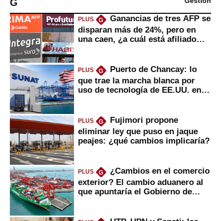
G
Gestión
Ganancias de tres AFP se
PLUS
G
disparan más de 24%, pero en
una caen, ¿a cuál está afiliado
usted?
Puerto de Chancay: lo
PLUS
G
que trae la marcha blanca por
uso de tecnología de EE.UU. en
mercancías
Fujimori propone
PLUS
G
eliminar ley que puso en jaque
peajes: ¿qué cambios implicaría?
¿Cambios en el comercio
PLUS
G
exterior? El cambio aduanero al
que apuntaría el Gobierno de
Fujimori