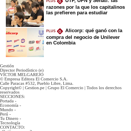
UTP, UPN y Senati: las
PLUS
G
razones por la que los capitalinos
las prefieren para estudiar
Alicorp: qué ganó con la
PLUS
G
compra del negocio de Unilever
en Colombia
Gestión
Director Periodístico (e)
VÍCTOR MELGAREJO
© Empresa Editora El Comercio S.A.
Calle Paracas #532, Pueblo Libre, Lima.
Copyright© | Gestion.pe | Grupo El Comercio | Todos los derechos
reservados
SECCIONES:
Portada
-
Economía
-
Mundo
-
Perú
-
Tu Dinero
-
Tecnología
CONTACTO: