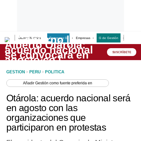
Últimas Noticias
Empresas G
Empresas
G de Gestión
Finanzas
Lo último
Peru Quiosco
SUSCRÍBETE
Portada
GESTION
>
PERU
>
POLITICA
Empresas
Añadir
Gestión
como fuente preferida en
Management & Empleo
Otárola: acuerdo nacional será
Economía
en agosto con las
organizaciones que
Mercados
participaron en protestas
Perú
Política