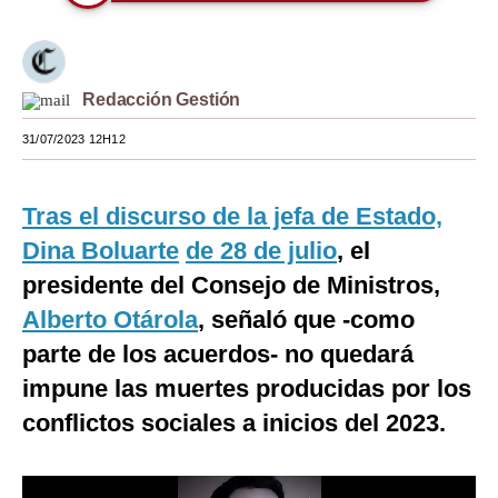
Moda
Estilos
Redacción Gestión
Mundo
31/07/2023 12H12
EEUU
México
Tras el discurso de la jefa de Estado,
Dina Boluarte
de 28 de julio
, el
España
presidente del Consejo de Ministros,
Internacional
Alberto Otárola
, señaló que -como
Tecnología
parte de los acuerdos- no quedará
impune las muertes producidas por los
Club del Suscriptor
conflictos sociales a inicios del 2023.
Mix
G de Gestión