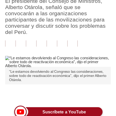
El presidente del Consejo de Ministros,
Alberto Otárola, señaló que se
Tu Dinero
convocarán a las organizaciones
participantes de las movilizaciones para
Finanzas Personales
conversar y discutir sobre los problemas
Inmobiliarias
del Perú.
Plus G
Opinión
Editorial
“Le estamos devolviendo al Congreso las consideraciones,
Pregunta de hoy
sobre todo de reactivación económica”, dijo el primer Alberto
Otárola.
Blogs
Tendencias
Únete a nuestro canal
Lujo
Suscríbete a YouTube
Viajes