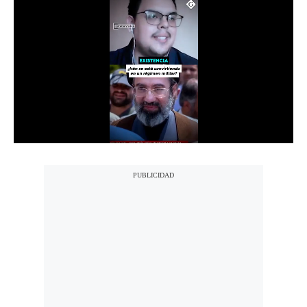
Notas Contratadas
Podcast
Gestión TV
Videos
Fotogalerías
gestion.pe
¿quiénes
Somos?
Términos
Y
Condiciones
Política
De
Privacidad