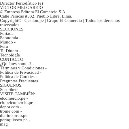
Director Periodístico (e)
VÍCTOR MELGAREJO
© Empresa Editora El Comercio S.A.
Calle Paracas #532, Pueblo Libre, Lima.
Copyright© | Gestion.pe | Grupo El Comercio | Todos los derechos
reservados
SECCIONES:
Portada
-
Economía
-
Mundo
-
Perú
-
Tu Dinero
-
Tecnología
CONTACTO:
¿Quiénes somos?
-
Términos y Condiciones
-
Política de Privacidad
-
Politica de Cookies
-
Preguntas Frecuentes
SÍGUENOS:
Suscríbete
VISITE TAMBIÉN:
elcomercio.pe
-
clubelcomercio.pe
-
depor.com
-
trome.com
-
diariocorreo.pe
-
peruquiosco.pe
-
mag