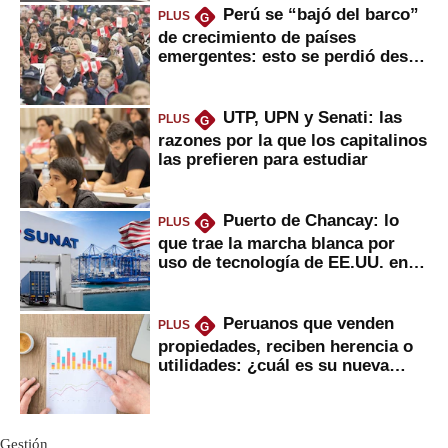
Perú se “bajó del barco”
PLUS
G
de crecimiento de países
emergentes: esto se perdió desde
2022
UTP, UPN y Senati: las
PLUS
G
razones por la que los capitalinos
las prefieren para estudiar
Puerto de Chancay: lo
PLUS
G
que trae la marcha blanca por
uso de tecnología de EE.UU. en
mercancías
Peruanos que venden
PLUS
G
propiedades, reciben herencia o
utilidades: ¿cuál es su nueva
inversión clave?
Gestión