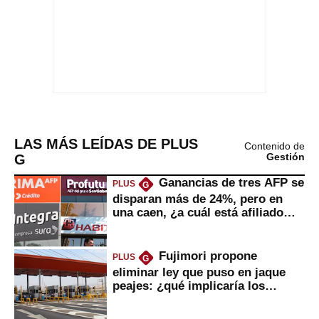
LAS MÁS LEÍDAS DE PLUS
Contenido de
G
Gestión
Ganancias de tres AFP se
PLUS
G
disparan más de 24%, pero en
una caen, ¿a cuál está afiliado
usted?
Fujimori propone
PLUS
G
eliminar ley que puso en jaque
peajes: ¿qué implicaría los
usuarios?