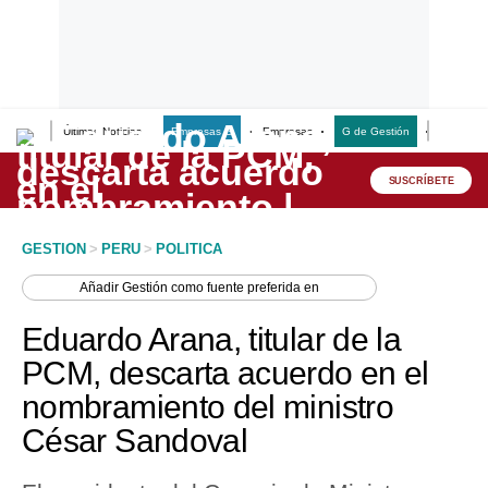
Últimas Noticias
Empresas G
Empresas
G de Gestión
Finanzas
Lo último
Peru Quiosco
SUSCRÍBETE
Portada
GESTION
>
PERU
>
POLITICA
Empresas
Añadir
Gestión
como fuente preferida en
Management & Empleo
Eduardo Arana, titular de la
Economía
PCM, descarta acuerdo en el
nombramiento del ministro
Mercados
César Sandoval
Perú
Política