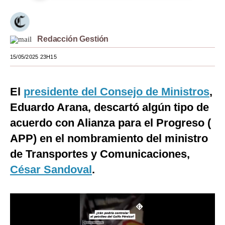
Moda
Estilos
Redacción Gestión
Mundo
15/05/2025 23H15
EEUU
El
presidente del Consejo de Ministros
,
México
Eduardo Arana, descartó algún tipo de
España
acuerdo con Alianza para el Progreso (
Internacional
APP) en el nombramiento del ministro
de Transportes y Comunicaciones,
Tecnología
César Sandoval
.
Club del Suscriptor
Mix
G de Gestión