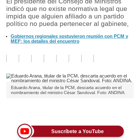
El presidente del Consejo de Ministros
indicó que no existe normativa legal que
Tu Dinero
impida que alguien afiliado a un partido
político no pueda pertenecer al gabinete,
Finanzas Personales
Gobiernos regionales sostuvieron reunión con PCM y
Inmobiliarias
MEF: los detalles del encuentro
Plus G
Opinión
Editorial
Pregunta de hoy
Eduardo Arana, titular de la PCM, descarta acuerdo en el
nombramiento del ministro César Sandoval. Foto: ANDINA.
Blogs
Tendencias
Únete a nuestro canal
Lujo
Suscríbete a YouTube
Viajes