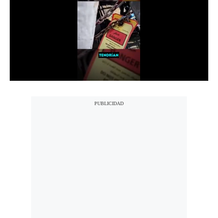
Notas Contratadas
Podcast
Gestión TV
Videos
Fotogalerías
gestion.pe
¿quiénes
Somos?
Términos
Y
Condiciones
Política
De
Privacidad