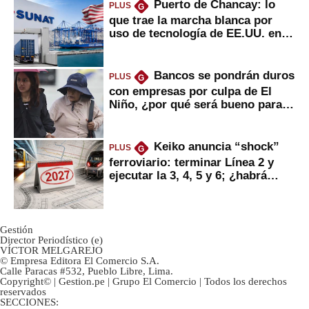
Puerto de Chancay: lo
PLUS
G
que trae la marcha blanca por
uso de tecnología de EE.UU. en
mercancías
Bancos se pondrán duros
PLUS
G
con empresas por culpa de El
Niño, ¿por qué será bueno para
ahorristas?
Keiko anuncia “shock”
PLUS
G
ferroviario: terminar Línea 2 y
ejecutar la 3, 4, 5 y 6; ¿habrá
avances?
Gestión
Director Periodístico (e)
VÍCTOR MELGAREJO
© Empresa Editora El Comercio S.A.
Calle Paracas #532, Pueblo Libre, Lima.
Copyright© | Gestion.pe | Grupo El Comercio | Todos los derechos
reservados
SECCIONES: