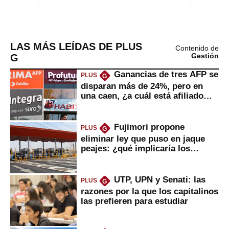
LAS MÁS LEÍDAS DE PLUS
Contenido de
G
Gestión
Ganancias de tres AFP se
PLUS
G
disparan más de 24%, pero en
una caen, ¿a cuál está afiliado
usted?
Fujimori propone
PLUS
G
eliminar ley que puso en jaque
peajes: ¿qué implicaría los
usuarios?
UTP, UPN y Senati: las
PLUS
G
razones por la que los capitalinos
las prefieren para estudiar