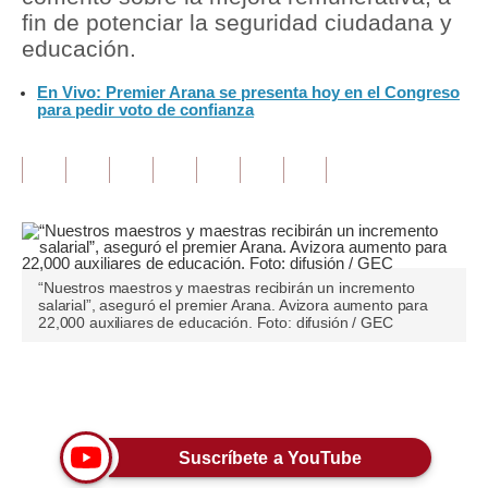
fin de potenciar la seguridad ciudadana y
Tu Dinero
educación.
Finanzas Personales
En Vivo: Premier Arana se presenta hoy en el Congreso
para pedir voto de confianza
Inmobiliarias
Plus G
Opinión
Editorial
“Nuestros maestros y maestras recibirán un incremento
Pregunta de hoy
salarial”, aseguró el premier Arana. Avizora aumento para
22,000 auxiliares de educación. Foto: difusión / GEC
Blogs
Tendencias
Únete a nuestro canal
Lujo
Suscríbete a YouTube
Viajes