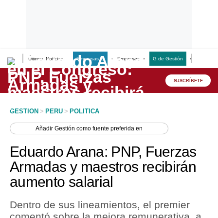
Últimas Noticias
Empresas G
Empresas
G de Gestión
Finanzas
Lo último
Peru Quiosco
SUSCRÍBETE
Portada
GESTION
>
PERU
>
POLITICA
Empresas
Añadir
Gestión
como fuente preferida en
Management & Empleo
Eduardo Arana: PNP, Fuerzas
Economía
Armadas y maestros recibirán
aumento salarial
Mercados
Perú
Dentro de sus lineamientos, el premier
comentó sobre la mejora remunerativa, a
Política