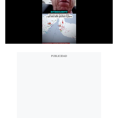
Notas Contratadas
Podcast
Gestión TV
Videos
Fotogalerías
gestion.pe
¿quiénes
Somos?
Términos
Y
Condiciones
Política
De
Privacidad