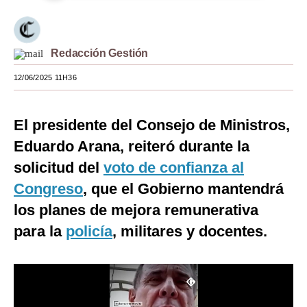
Moda
Estilos
Redacción Gestión
Mundo
12/06/2025 11H36
EEUU
El presidente del Consejo de Ministros,
México
Eduardo Arana, reiteró durante la
España
solicitud del
voto de confianza al
Internacional
Congreso
, que el Gobierno mantendrá
los planes de mejora remunerativa
Tecnología
para la
policía
, militares y docentes.
Club del Suscriptor
Mix
G de Gestión