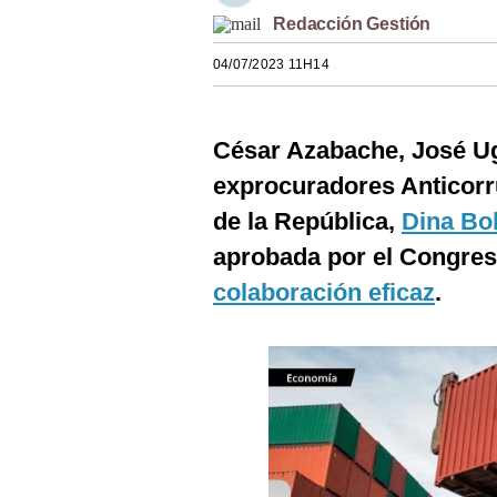
Estilos
Redacción Gestión
04/07/2023 11H14
Mundo
EEUU
César Azabache, José Uga
México
exprocuradores Anticorru
España
de la República,
Dina Bo
Internacional
aprobada por el Congreso
colaboración eficaz
.
Tecnología
Club del Suscriptor
Mix
G de Gestión
Notas Contratadas