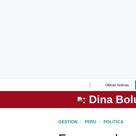
Lo último
Peru Quiosco
Portada
Empresas
Management & Empleo
Economía
Últimas Noticias
Mercados
Perú
Política
GESTION
>
PERU
>
POLITICA
Tu Dinero