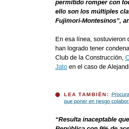
permitido romper con tod
ello son los múltiples c
Fujimori-Montesinos”, a
En esa línea, sostuvieron 
han logrado tener conden
Club de la Construcción,
C
Jato
en el caso de Alejand
LEA TAMBIÉN:
Procura
que poner en riesgo colabor
“Resulta inaceptable qu
República con 9% de ace