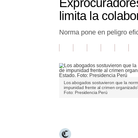
Exprocuradores
Finanzas Personales
limita la colabo
Inmobiliarias
Norma pone en peligro efica
Plus G
Opinión
Editorial
Pregunta de hoy
Blogs
Los abogados sostuvieron que la norm
impunidad frente al crimen organizado
Foto: Presidencia Perú
Tendencias
Lujo
Únete a nuestro canal
Viajes
Moda