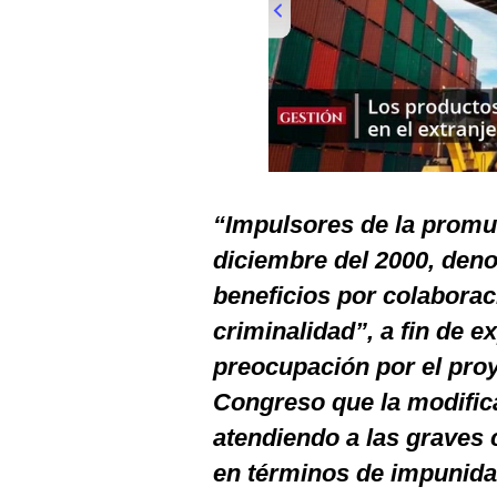
Podcast
Gestión TV
Videos
Fotogalerías
00:00
/
01:00
“Impulsores de la promul
gestion.pe
diciembre del 2000, den
¿quiénes
beneficios por colaboraci
Somos?
criminalidad”, a fin de 
Términos
Y
preocupación por el proy
Condiciones
Congreso que la modifica,
Política
De
atendiendo a las graves 
Privacidad
en términos de impunidad
Politica