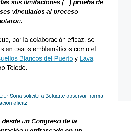
as sus limitaciones (...) prueba de
lases vinculados al proceso
notaron.
que, por la colaboración eficaz, se
as en casos emblemáticos como el
uellos Blancos del Puerto
y
Lava
ro Toledo.
dor Soria solicita a Boluarte observar norma
ación eficaz
e desde un Congreso de la
ptación y enfrascado en un