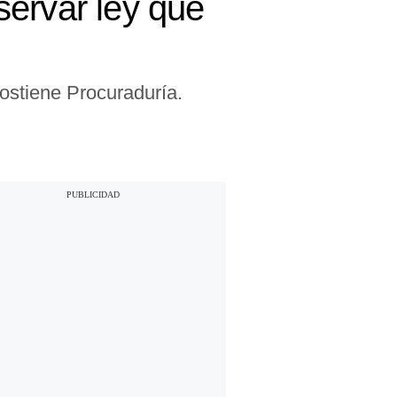
servar ley que
sostiene Procuraduría.