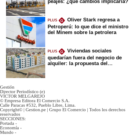
peajes: ¿qué cambios implicaría?
Oliver Stark regresa a
PLUS
G
Petroperú: lo que dice el ministro
del Minem sobre la petrolera
Viviendas sociales
PLUS
G
quedarían fuera del negocio de
alquiler: la propuesta del
gobierno
Gestión
Director Periodístico (e)
VÍCTOR MELGAREJO
© Empresa Editora El Comercio S.A.
Calle Paracas #532, Pueblo Libre, Lima.
Copyright© | Gestion.pe | Grupo El Comercio | Todos los derechos
reservados
SECCIONES:
Portada
-
Economía
-
Mundo
-