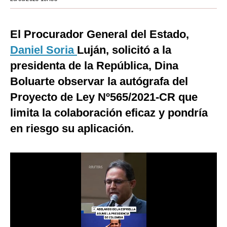
Moda
El Procurador General del Estado,
Estilos
Daniel Soria
Luján, solicitó a la
Mundo
presidenta de la República, Dina
EEUU
Boluarte observar la autógrafa del
Proyecto de Ley Nº565/2021-CR que
México
limita la colaboración eficaz y pondría
España
en riesgo su aplicación.
Internacional
Tecnología
Club del Suscriptor
Mix
G de Gestión