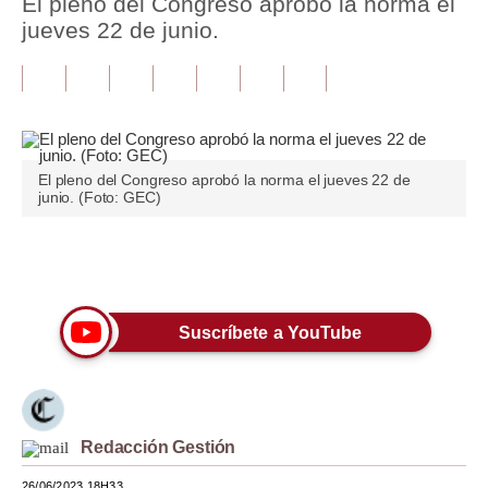
El pleno del Congreso aprobó la norma el
jueves 22 de junio.
Tu Dinero
Finanzas Personales
Inmobiliarias
Plus G
El pleno del Congreso aprobó la norma el jueves 22 de
junio. (Foto: GEC)
Opinión
Editorial
Únete a nuestro canal
Pregunta de hoy
Suscríbete a YouTube
Blogs
Tendencias
Lujo
Redacción Gestión
Viajes
26/06/2023 18H33