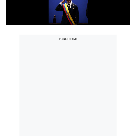
Notas Contratadas
Podcast
Gestión TV
Videos
Fotogalerías
gestion.pe
¿quiénes
Somos?
Términos
Y
Condiciones
Política
De
Privacidad