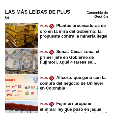
LAS MÁS LEÍDAS DE PLUS
Contenido de
G
Gestión
Plantas procesadoras de
PLUS
G
oro en la mira del Gobierno: la
propuesta contra la minería ilegal
Sunat: César Luna, el
PLUS
G
primer jefe en Gobierno de
Fujimori, ¿qué 4 tareas se
marcan urgentes?
Alicorp: qué ganó con la
PLUS
G
compra del negocio de Unilever
en Colombia
Fujimori propone
PLUS
G
eliminar ley que puso en jaque