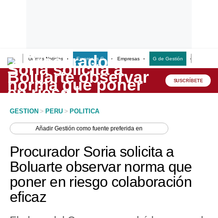
Últimas Noticias
Empresas G
Empresas
G de Gestión
Finanzas
Lo último
Peru Quiosco
SUSCRÍBETE
Portada
GESTION
>
PERU
>
POLITICA
Empresas
Añadir
Gestión
como fuente preferida en
Management & Empleo
Procurador Soria solicita a
Economía
Boluarte observar norma que
poner en riesgo colaboración
Mercados
eficaz
Perú
Política