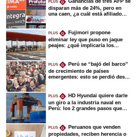
Ganancias de tres AFP se
PLUS
G
disparan más de 24%, pero en
una caen, ¿a cuál está afiliado
usted?
Fujimori propone
PLUS
G
eliminar ley que puso en jaque
peajes: ¿qué implicaría los
usuarios?
Perú se “bajó del barco”
PLUS
G
de crecimiento de países
emergentes: esto se perdió desde
2022
HD Hyundai quiere darle
PLUS
G
un giro a la industria naval en
Perú: los 2 grandes pasos que
daría
Peruanos que venden
PLUS
G
propiedades, reciben herencia o