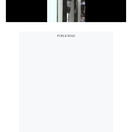
Notas Contratadas
Podcast
Gestión TV
Videos
Fotogalerías
gestion.pe
¿quiénes
Somos?
Términos
Y
Condiciones
Política
De
Privacidad