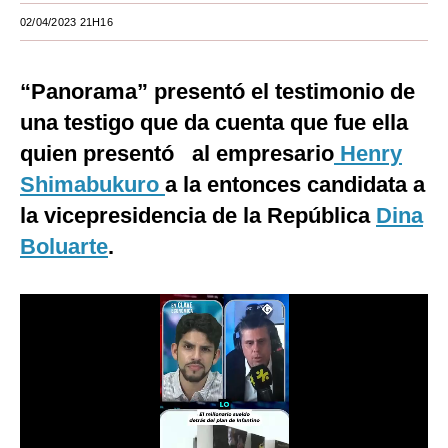
02/04/2023 21H16
Moda
Estilos
“Panorama” presentó el testimonio de
Mundo
una testigo que da cuenta que fue ella
quien presentó al empresario
EEUU
Henry
Shimabukuro
a la entonces candidata a
México
la vicepresidencia de la República
Dina
España
Boluarte
.
Internacional
Tecnología
Club del Suscriptor
Mix
G de Gestión