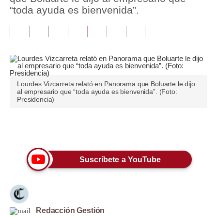
“toda ayuda es bienvenida”.
Tu Dinero
Finanzas Personales
Inmobiliarias
Plus G
Lourdes Vizcarreta relató en Panorama que Boluarte le dijo
al empresario que “toda ayuda es bienvenida”. (Foto:
Opinión
Presidencia)
Editorial
Únete a nuestro canal
Pregunta de hoy
Blogs
Suscríbete a YouTube
Tendencias
Lujo
Redacción Gestión
Viajes