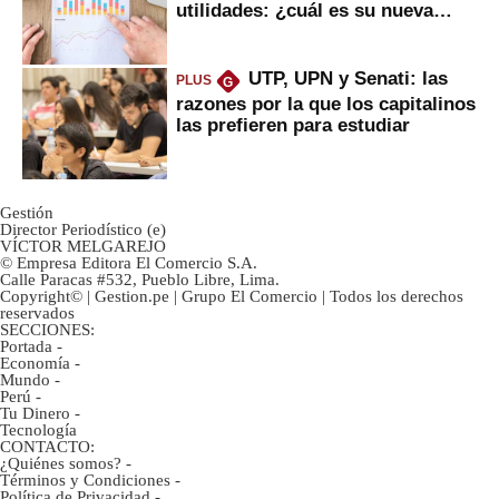
utilidades: ¿cuál es su nueva
inversión clave?
UTP, UPN y Senati: las
PLUS
G
razones por la que los capitalinos
las prefieren para estudiar
Gestión
Director Periodístico (e)
VÍCTOR MELGAREJO
© Empresa Editora El Comercio S.A.
Calle Paracas #532, Pueblo Libre, Lima.
Copyright© | Gestion.pe | Grupo El Comercio | Todos los derechos
reservados
SECCIONES:
Portada
-
Economía
-
Mundo
-
Perú
-
Tu Dinero
-
Tecnología
CONTACTO:
¿Quiénes somos?
-
Términos y Condiciones
-
Política de Privacidad
-