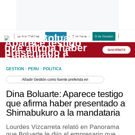
Últimas Noticias
Empresas G
Empresas
G de Gestión
Finanzas
Lo último
Peru Quiosco
SUSCRÍBETE
Portada
GESTION
>
PERU
>
POLITICA
Empresas
Añadir
Gestión
como fuente preferida en
Management & Empleo
Dina Boluarte: Aparece testigo
Economía
que afirma haber presentado a
Shimabukuro a la mandataria
Mercados
Perú
Lourdes Vizcarreta relató en Panorama
que Boluarte le dijo al empresario que
Política