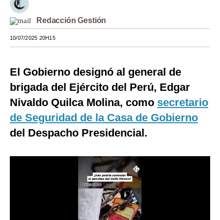
Moda
Redacción Gestión
Estilos
10/07/2025 20H15
Mundo
El Gobierno designó al general de
EEUU
brigada del Ejército del Perú, Edgar
México
Nivaldo Quilca Molina, como
secretario
España
de Seguridad de la Casa de Gobierno
del Despacho Presidencial.
Internacional
Tecnología
Club del Suscriptor
Mix
G de Gestión