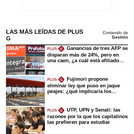
LAS MÁS LEÍDAS DE PLUS
Contenido de
G
Gestión
Ganancias de tres AFP se
PLUS
G
disparan más de 24%, pero en
una caen, ¿a cuál está afiliado
usted?
Fujimori propone
PLUS
G
eliminar ley que puso en jaque
peajes: ¿qué implicaría los
usuarios?
UTP, UPN y Senati: las
PLUS
G
razones por la que los capitalinos
las prefieren para estudiar