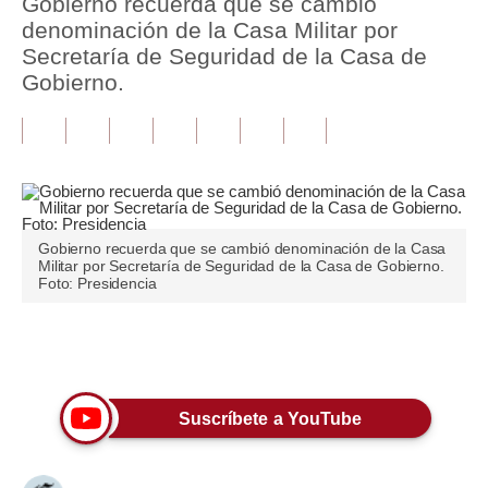
Gobierno recuerda que se cambió
denominación de la Casa Militar por
Tu Dinero
Secretaría de Seguridad de la Casa de
Gobierno.
Finanzas Personales
Inmobiliarias
Plus G
Opinión
Gobierno recuerda que se cambió denominación de la Casa
Editorial
Militar por Secretaría de Seguridad de la Casa de Gobierno.
Foto: Presidencia
Pregunta de hoy
Blogs
Únete a nuestro canal
Tendencias
Suscríbete a YouTube
Lujo
Viajes