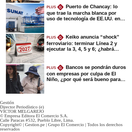
Puerto de Chancay: lo
PLUS
G
que trae la marcha blanca por
uso de tecnología de EE.UU. en
mercancías
Keiko anuncia “shock”
PLUS
G
ferroviario: terminar Línea 2 y
ejecutar la 3, 4, 5 y 6; ¿habrá
avances?
Bancos se pondrán duros
PLUS
G
con empresas por culpa de El
Niño, ¿por qué será bueno para
ahorristas?
Gestión
Director Periodístico (e)
VÍCTOR MELGAREJO
© Empresa Editora El Comercio S.A.
Calle Paracas #532, Pueblo Libre, Lima.
Copyright© | Gestion.pe | Grupo El Comercio | Todos los derechos
reservados