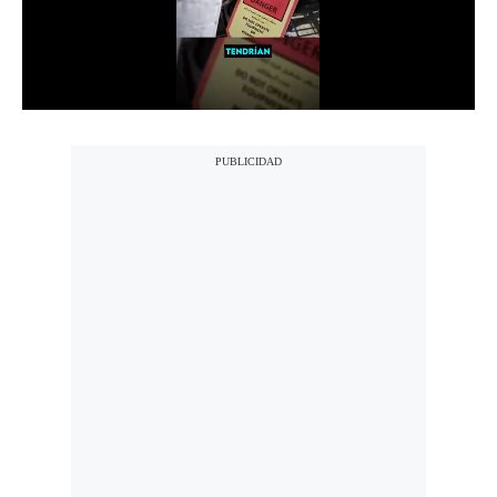
Notas Contratadas
Podcast
Gestión TV
Videos
Fotogalerías
gestion.pe
¿quiénes
Somos?
Términos
Y
Condiciones
Política
De
Privacidad