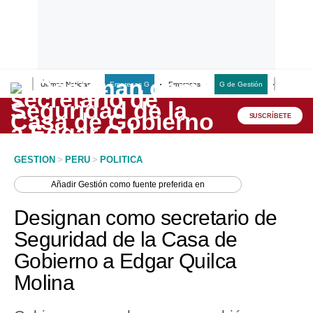
Últimas Noticias
Empresas G
Empresas
G de Gestión
Finanzas
Lo último
Peru Quiosco
SUSCRÍBETE
Portada
GESTION
>
PERU
>
POLITICA
Empresas
Añadir
Gestión
como fuente preferida en
Management & Empleo
Designan como secretario de
Economía
Seguridad de la Casa de
Gobierno a Edgar Quilca
Mercados
Molina
Perú
Política