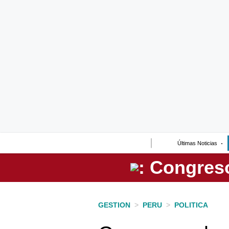
Lo último
Peru Quiosco
Portada
Empresas
Management & Empleo
Economía
Últimas Noticias
Mercados
Perú
Política
GESTION
>
PERU
>
POLITICA
Tu Dinero