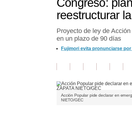
Congreso: plan
Finanzas Personales
reestructurar 
Inmobiliarias
Proyecto de ley de Acción 
Plus G
en un plazo de 90 días
Opinión
Fujimori evita pronunciarse po
Editorial
Pregunta de hoy
Blogs
Tendencias
Acción Popular pide declarar en emerg
NIETO/GEC
Lujo
Viajes
Únete a nuestro canal
Moda