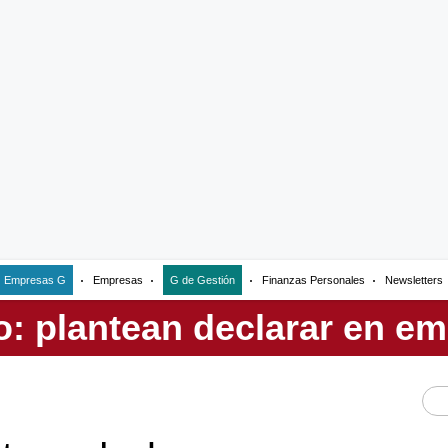
Empresas G
Empresas
G de Gestión
Finanzas Personales
Newsletters