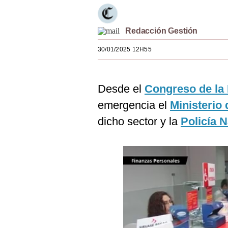
Estilos
Mundo
Redacción Gestión
30/01/2025 12H55
EEUU
México
Desde el
Congreso de la
España
emergencia el
Ministerio 
Internacional
dicho sector y la
Policía 
Tecnología
Club del Suscriptor
Mix
G de Gestión
Notas Contratadas