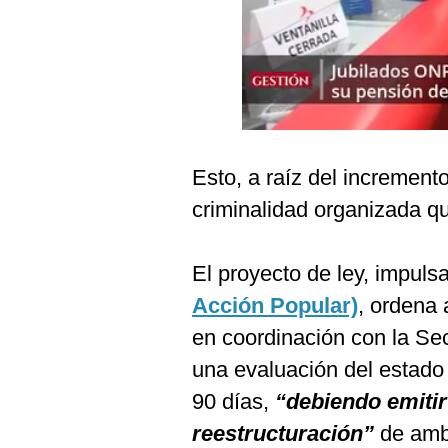
Podcast
Gestión TV
Videos
Fotogalerías
Esto, a raíz del increment
criminalidad organizada qu
gestion.pe
¿quiénes
El proyecto de ley, impul
Somos?
Acción Popular)
, ordena 
Términos
Y
en coordinación con la Sec
Condiciones
una evaluación del estado 
Política
De
90 días,
“debiendo emiti
Privacidad
reestructuración”
de amba
Politica