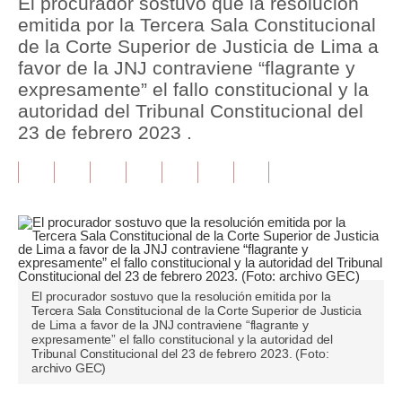
El procurador sostuvo que la resolución
emitida por la Tercera Sala Constitucional
Tu Dinero
de la Corte Superior de Justicia de Lima a
favor de la JNJ contraviene “flagrante y
Finanzas Personales
expresamente” el fallo constitucional y la
Inmobiliarias
autoridad del Tribunal Constitucional del
23 de febrero 2023 .
Plus G
Opinión
Editorial
Pregunta de hoy
Blogs
El procurador sostuvo que la resolución emitida por la
Tercera Sala Constitucional de la Corte Superior de Justicia
Tendencias
de Lima a favor de la JNJ contraviene “flagrante y
expresamente” el fallo constitucional y la autoridad del
Tribunal Constitucional del 23 de febrero 2023. (Foto:
Lujo
archivo GEC)
Viajes