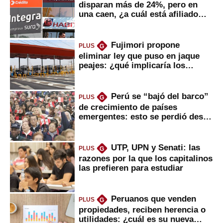
disparan más de 24%, pero en
una caen, ¿a cuál está afiliado
usted?
Fujimori propone
PLUS
G
eliminar ley que puso en jaque
peajes: ¿qué implicaría los
usuarios?
Perú se “bajó del barco”
PLUS
G
de crecimiento de países
emergentes: esto se perdió desde
2022
UTP, UPN y Senati: las
PLUS
G
razones por la que los capitalinos
las prefieren para estudiar
Peruanos que venden
PLUS
G
propiedades, reciben herencia o
utilidades: ¿cuál es su nueva