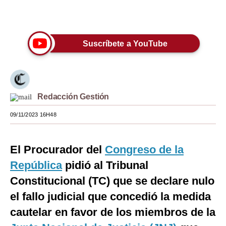
Únete a nuestro canal
Moda
Estilos
Suscríbete a YouTube
Mundo
EEUU
México
Redacción Gestión
09/11/2023 16H48
España
Internacional
El Procurador del
Congreso de la
Tecnología
República
pidió al Tribunal
Club del Suscriptor
Constitucional (TC) que se declare nulo
el fallo judicial que concedió la medida
Mix
cautelar en favor de los miembros de la
G de Gestión