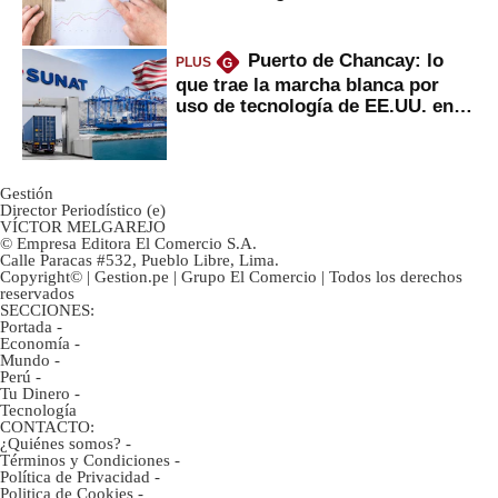
inversión clave?
Puerto de Chancay: lo
PLUS
G
que trae la marcha blanca por
uso de tecnología de EE.UU. en
mercancías
Gestión
Director Periodístico (e)
VÍCTOR MELGAREJO
© Empresa Editora El Comercio S.A.
Calle Paracas #532, Pueblo Libre, Lima.
Copyright© | Gestion.pe | Grupo El Comercio | Todos los derechos
reservados
SECCIONES:
Portada
-
Economía
-
Mundo
-
Perú
-
Tu Dinero
-
Tecnología
CONTACTO:
¿Quiénes somos?
-
Términos y Condiciones
-
Política de Privacidad
-
Politica de Cookies
-