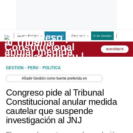
Últimas Noticias
Empresas G
Empresas
G de Gestión
Finanzas
Lo último
Peru Quiosco
SUSCRÍBETE
Portada
GESTION
>
PERU
>
POLITICA
Empresas
Añadir
Gestión
como fuente preferida en
Management & Empleo
Congreso pide al Tribunal
Economía
Constitucional anular medida
cautelar que suspende
Mercados
investigación al JNJ
Perú
Política