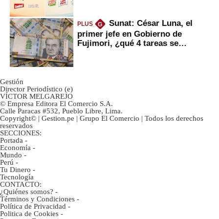
Sunat: César Luna, el
PLUS
G
primer jefe en Gobierno de
Fujimori, ¿qué 4 tareas se
marcan urgentes?
Gestión
Director Periodístico (e)
VÍCTOR MELGAREJO
© Empresa Editora El Comercio S.A.
Calle Paracas #532, Pueblo Libre, Lima.
Copyright© | Gestion.pe | Grupo El Comercio | Todos los derechos
reservados
SECCIONES:
Portada
-
Economía
-
Mundo
-
Perú
-
Tu Dinero
-
Tecnología
CONTACTO:
¿Quiénes somos?
-
Términos y Condiciones
-
Política de Privacidad
-
Politica de Cookies
-