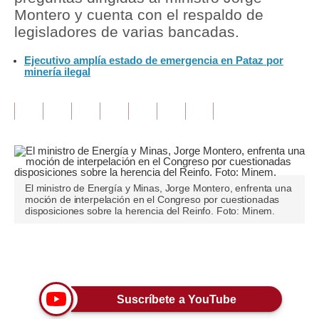
Montero y cuenta con el respaldo de
Tu Dinero
legisladores de varias bancadas.
Finanzas Personales
Ejecutivo amplía estado de emergencia en Pataz por
minería ilegal
Inmobiliarias
Plus G
Opinión
Editorial
El ministro de Energía y Minas, Jorge Montero, enfrenta una
Pregunta de hoy
moción de interpelación en el Congreso por cuestionadas
disposiciones sobre la herencia del Reinfo. Foto: Minem.
Blogs
Tendencias
Únete a nuestro canal
Lujo
Suscríbete a YouTube
Viajes