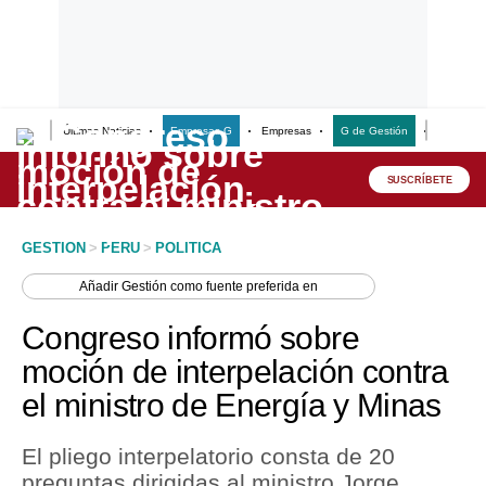
Últimas Noticias
Empresas G
Empresas
G de Gestión
Finanzas
Lo último
Peru Quiosco
SUSCRÍBETE
Portada
GESTION
>
PERU
>
POLITICA
Empresas
Añadir
Gestión
como fuente preferida en
Management & Empleo
Congreso informó sobre
Economía
moción de interpelación contra
el ministro de Energía y Minas
Mercados
Perú
El pliego interpelatorio consta de 20
preguntas dirigidas al ministro Jorge
Política