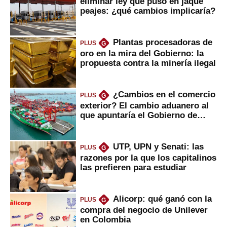
eliminar ley que puso en jaque
peajes: ¿qué cambios implicaría?
Plantas procesadoras de
PLUS
G
oro en la mira del Gobierno: la
propuesta contra la minería ilegal
¿Cambios en el comercio
PLUS
G
exterior? El cambio aduanero al
que apuntaría el Gobierno de
Fujimori
UTP, UPN y Senati: las
PLUS
G
razones por la que los capitalinos
las prefieren para estudiar
Alicorp: qué ganó con la
PLUS
G
compra del negocio de Unilever
en Colombia