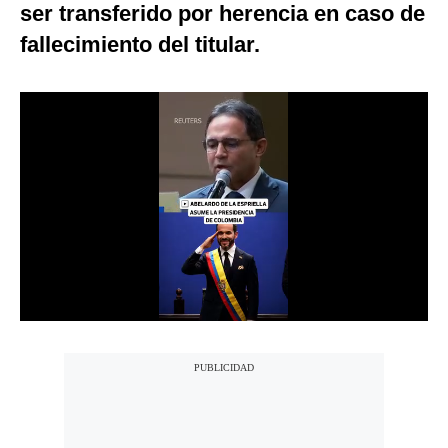
ser transferido por herencia en caso de
Notas Contratadas
fallecimiento del titular.
Podcast
Gestión TV
Videos
Fotogalerías
gestion.pe
¿quiénes
Somos?
Términos
Y
Condiciones
Política
De
Privacidad