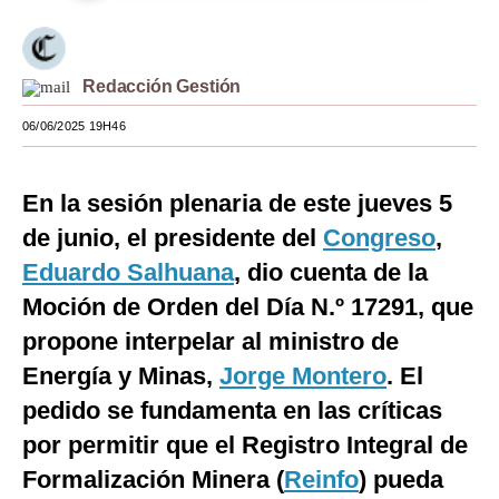
Moda
Estilos
Redacción Gestión
Mundo
06/06/2025 19H46
EEUU
En la sesión plenaria de este jueves 5
México
de junio, el presidente del
Congreso
,
España
Eduardo Salhuana
, dio cuenta de la
Internacional
Moción de Orden del Día N.º 17291, que
propone interpelar al ministro de
Tecnología
Energía y Minas,
Jorge Montero
. El
Club del Suscriptor
pedido se fundamenta en las críticas
Mix
por permitir que el Registro Integral de
Formalización Minera (
Reinfo
) pueda
G de Gestión