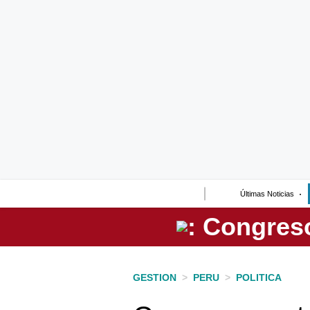
Lo último
Peru Quiosco
Portada
Empresas
Management & Empleo
Economía
Últimas Noticias
Mercados
Perú
Política
GESTION
>
PERU
>
POLITICA
Tu Dinero