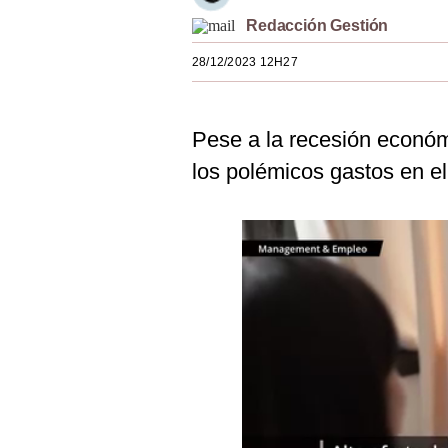
Estilos
Redacción Gestión
Mundo
28/12/2023 12H27
EEUU
Pese a la recesión económ
México
los polémicos gastos en e
España
Internacional
Tecnología
Club del Suscriptor
Mix
G de Gestión
Notas Contratadas