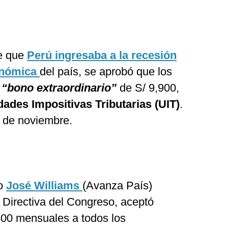
e que
Perú ingresaba a la recesión
conómica
del país, se aprobó que los
n
“bono extraordinario”
de S/ 9,900,
dades Impositivas Tributarias (UIT)
.
6 de noviembre.
do
José Williams
(Avanza País)
 Directiva del Congreso, aceptó
400 mensuales a todos los