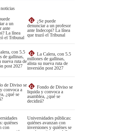
 noticias
G
¿Se puede
denunciar a un profesor
ante Indecopi? La línea
que trazó el Tribunal
G
La Calera, con 5.5
millones de gallinas,
alista su nueva ruta de
inversión post 2027
G
Fondo de Diviso se
liquida y convoca a
asamblea, ¿qué se
decidirá?
Universidades públicas:
quiénes avanzan con
inversiones y quiénes se