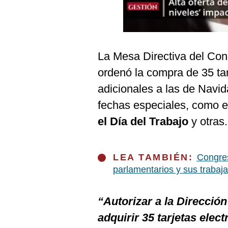
Podcast
Gestión TV
Videos
La Mesa Directiva del Con
Fotogalerías
ordenó la compra de 35 ta
adicionales a las de Navi
fechas especiales, como 
gestion.pe
el Día del Trabajo
y otras.
¿quiénes
Somos?
Términos
LEA TAMBIÉN:
Congres
Y
parlamentarios y sus trabaj
Condiciones
Política
De
“Autorizar a la Direcció
Privacidad
adquirir 35 tarjetas ele
Politica