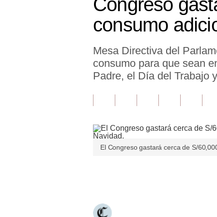
Congreso gasta
Finanzas Personales
consumo adicio
Inmobiliarias
Mesa Directiva del Parlame
Plus G
consumo para que sean ent
Opinión
Padre, el Día del Trabajo y
Editorial
Pregunta de hoy
Blogs
El Congreso gastará cerca de S/60,000
Tendencias
Lujo
Únete a nuestro canal
Viajes
Moda