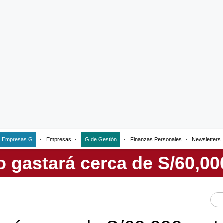
Empresas G
Empresas
G de Gestión
Finanzas Personales
Newsletters