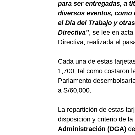
De
para ser entregadas, a tí
Cookies
diversos eventos, como e
Preguntas
Frecuentes
el Día del Trabajo y otra
Directiva”
, se lee en act
Directiva, realizada el pa
Cada una de estas tarjeta
1,700, tal como costaron l
Parlamento desembolsaría 
a S/60,000.
La repartición de estas ta
disposición y criterio de la
Administración (DGA)
de