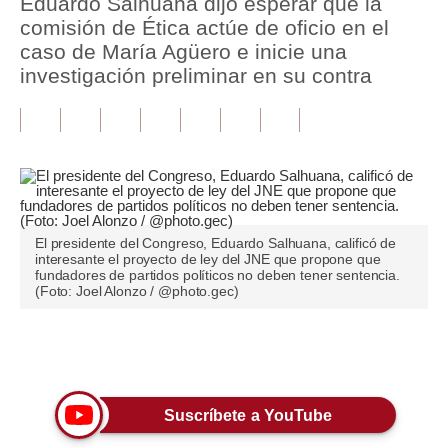
Eduardo Salhuana dijo esperar que la
comisión de Ética actúe de oficio en el
Tu Dinero
caso de María Agüero e inicie una
investigación preliminar en su contra
Finanzas Personales
Inmobiliarias
Plus G
Opinión
Editorial
El presidente del Congreso, Eduardo Salhuana, calificó de
interesante el proyecto de ley del JNE que propone que
fundadores de partidos políticos no deben tener sentencia.
Pregunta de hoy
(Foto: Joel Alonzo / @photo.gec)
Blogs
Únete a nuestro canal
Tendencias
Lujo
Suscríbete a YouTube
Viajes