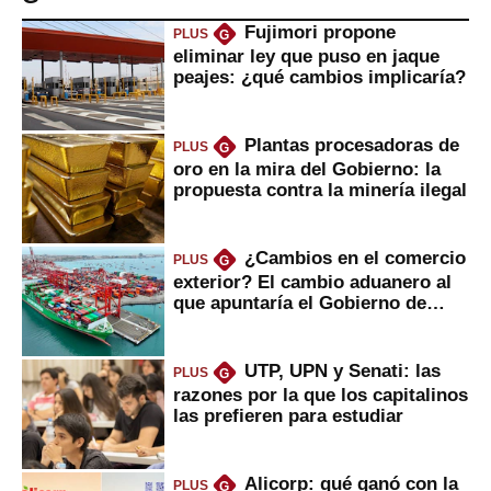
Fujimori propone
PLUS
G
eliminar ley que puso en jaque
peajes: ¿qué cambios implicaría?
Plantas procesadoras de
PLUS
G
oro en la mira del Gobierno: la
propuesta contra la minería ilegal
¿Cambios en el comercio
PLUS
G
exterior? El cambio aduanero al
que apuntaría el Gobierno de
Fujimori
UTP, UPN y Senati: las
PLUS
G
razones por la que los capitalinos
las prefieren para estudiar
Alicorp: qué ganó con la
PLUS
G