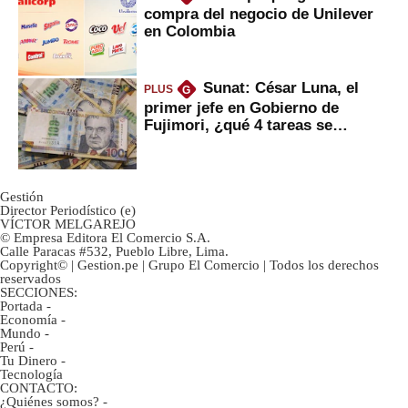
compra del negocio de Unilever
en Colombia
Sunat: César Luna, el
PLUS
G
primer jefe en Gobierno de
Fujimori, ¿qué 4 tareas se
marcan urgentes?
Gestión
Director Periodístico (e)
VÍCTOR MELGAREJO
© Empresa Editora El Comercio S.A.
Calle Paracas #532, Pueblo Libre, Lima.
Copyright© | Gestion.pe | Grupo El Comercio | Todos los derechos
reservados
SECCIONES:
Portada
-
Economía
-
Mundo
-
Perú
-
Tu Dinero
-
Tecnología
CONTACTO:
¿Quiénes somos?
-