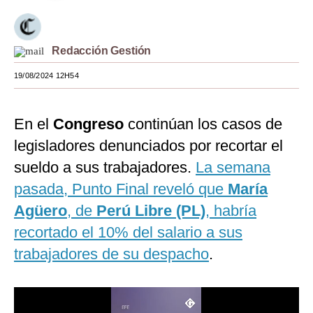
Moda
Estilos
Redacción Gestión
Mundo
19/08/2024 12H54
EEUU
En el
Congreso
continúan los casos de
México
legisladores denunciados por recortar el
España
sueldo a sus trabajadores.
La semana
pasada, Punto Final reveló que
María
Internacional
Agüero
, de
Perú Libre (PL)
, habría
Tecnología
recortado el 10% del salario a sus
Club del Suscriptor
trabajadores de su despacho
.
Mix
G de Gestión