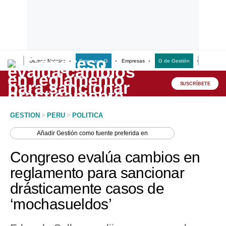
Últimas Noticias
Empresas G
Empresas
G de Gestión
Finanzas
Lo último
Peru Quiosco
SUSCRÍBETE
Portada
GESTION
>
PERU
>
POLITICA
Empresas
Añadir
Gestión
como fuente preferida en
Management & Empleo
Congreso evalúa cambios en
Economía
reglamento para sancionar
drásticamente casos de
Mercados
‘mochasueldos’
Perú
Política