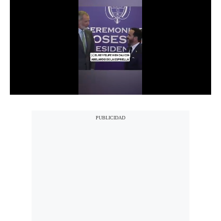
Notas Contratadas
Podcast
Gestión TV
Videos
Fotogalerías
gestion.pe
¿quiénes
Somos?
Términos
Y
Condiciones
Política
De
Privacidad