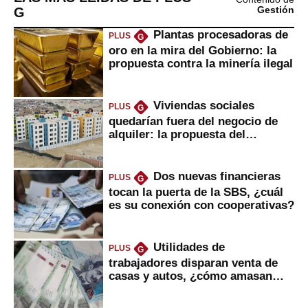
G
Gestión
Plantas procesadoras de
PLUS
G
oro en la mira del Gobierno: la
propuesta contra la minería ilegal
Viviendas sociales
PLUS
G
quedarían fuera del negocio de
alquiler: la propuesta del
gobierno
Dos nuevas financieras
PLUS
G
tocan la puerta de la SBS, ¿cuál
es su conexión con cooperativas?
Utilidades de
PLUS
G
trabajadores disparan venta de
casas y autos, ¿cómo amasan
tanta liquidez?