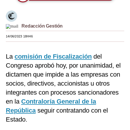
Moda
Estilos
Redacción Gestión
Mundo
14/06/2023 18H46
EEUU
México
La
comisión de Fiscalización
del
Congreso aprobó hoy, por unanimidad, el
España
dictamen que impide a las empresas con
Internacional
socios, directivos, accionistas u otros
Tecnología
integrantes con procesos sancionadores
en la
Contraloría General de la
Club del Suscriptor
República
seguir contratando con el
Mix
Estado.
G de Gestión