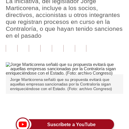
La iniciativa, del legislador Jorge
Marticorena, incluye a los socios,
Tu Dinero
directivos, accionistas u otros integrantes
que registran procesos en curso en la
Finanzas Personales
Contraloría, o que hayan tenido sanciones
Inmobiliarias
en el pasado
Plus G
Opinión
Editorial
Jorge Marticorena señaló que su propuesta evitará que
Pregunta de hoy
aquellas empresas sancionadas por la Contraloría sigan
enriqueciéndose con el Estado. (Foto: archivo Congreso)
Blogs
Tendencias
Únete a nuestro canal
Lujo
Suscríbete a YouTube
Viajes