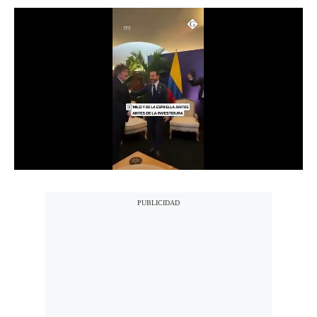
Notas Contratadas
Podcast
Gestión TV
Videos
Fotogalerías
gestion.pe
¿quiénes
Somos?
Términos
Y
Condiciones
Política
De
Privacidad