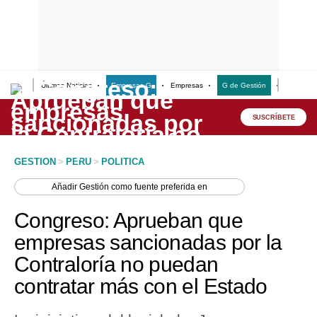
Últimas Noticias
Empresas G
Empresas
G de Gestión
Finanzas
Lo último
Peru Quiosco
SUSCRÍBETE
Portada
GESTION
>
PERU
>
POLITICA
Empresas
Añadir
Gestión
como fuente preferida en
Management & Empleo
Congreso: Aprueban que
Economía
empresas sancionadas por la
Contraloría no puedan
Mercados
contratar más con el Estado
Perú
Política