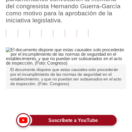
del congresista Hernando Guerra-García
Tu Dinero
como motivo para la aprobación de la
iniciativa legislativa.
Finanzas Personales
Inmobiliarias
Plus G
Opinión
El documento dispone que estas causales solo procederán
Editorial
por el incumplimiento de las normas de seguridad en el
establecimiento, y que no puedan ser subsanados en el acto
Pregunta de hoy
de inspección. (Foto: Congreso)
Blogs
Únete a nuestro canal
Tendencias
Lujo
Suscríbete a YouTube
Viajes