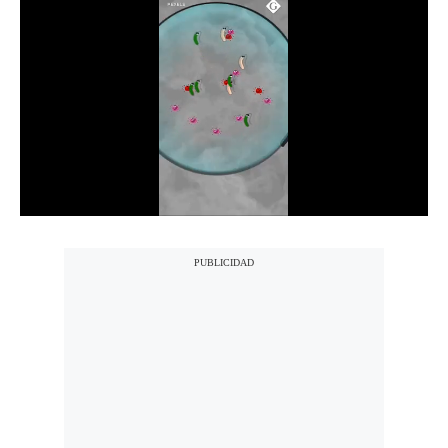
Notas Contratadas
Podcast
Gestión TV
Videos
Fotogalerías
gestion.pe
¿quiénes
Somos?
Términos
Y
Condiciones
Política
De
Privacidad