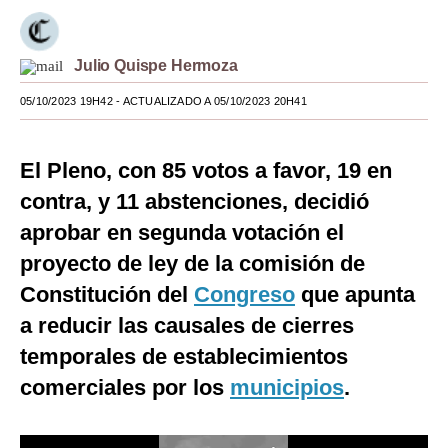
Moda
Julio Quispe Hermoza
Estilos
05/10/2023 19H42
- ACTUALIZADO A 05/10/2023 20H41
Mundo
EEUU
El Pleno, con 85 votos a favor, 19 en
México
contra, y 11 abstenciones, decidió
aprobar en segunda votación el
España
proyecto de ley de la comisión de
Internacional
Constitución del
Congreso
que apunta
Tecnología
a reducir las causales de cierres
Club del Suscriptor
temporales de establecimientos
comerciales por los
municipios
.
Mix
G de Gestión