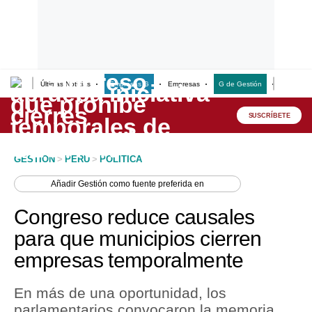
Últimas Noticias
Empresas G
Empresas
G de Gestión
Finanzas
Lo último
Peru Quiosco
SUSCRÍBETE
Portada
GESTION
>
PERU
>
POLITICA
Empresas
Añadir
Gestión
como fuente preferida en
Management & Empleo
Congreso reduce causales
Economía
para que municipios cierren
empresas temporalmente
Mercados
Perú
En más de una oportunidad, los
parlamentarios convocaron la memoria
Política