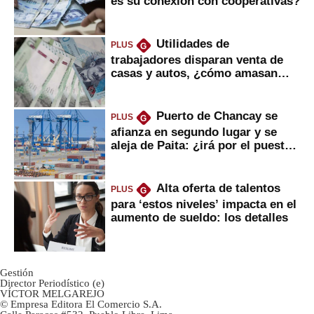
es su conexión con cooperativas?
Utilidades de
PLUS
G
trabajadores disparan venta de
casas y autos, ¿cómo amasan
tanta liquidez?
Puerto de Chancay se
PLUS
G
afianza en segundo lugar y se
aleja de Paita: ¿irá por el puesto
1?
Alta oferta de talentos
PLUS
G
para ‘estos niveles’ impacta en el
aumento de sueldo: los detalles
Gestión
Director Periodístico (e)
VÍCTOR MELGAREJO
© Empresa Editora El Comercio S.A.