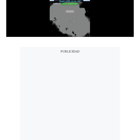
Notas Contratadas
Podcast
Gestión TV
Videos
Fotogalerías
gestion.pe
¿quiénes
Somos?
Términos
Y
Condiciones
Política
De
Privacidad