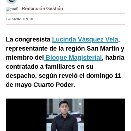
Moda
Redacción Gestión
12/05/2025 07H10
Estilos
Mundo
La congresista
Lucinda Vásquez Vela
,
EEUU
representante de la región San Martín y
México
miembro del
Bloque Magisterial
, habría
contratado a familiares en su
España
despacho, según reveló el domingo 11
Internacional
de mayo Cuarto Poder.
Tecnología
Club del Suscriptor
Mix
G de Gestión