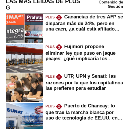
LAS MÁS LEÍDAS DE PLUS
Contenido de
G
Gestión
Ganancias de tres AFP se
PLUS
G
disparan más de 24%, pero en
una caen, ¿a cuál está afiliado
usted?
Fujimori propone
PLUS
G
eliminar ley que puso en jaque
peajes: ¿qué implicaría los
usuarios?
UTP, UPN y Senati: las
PLUS
G
razones por la que los capitalinos
las prefieren para estudiar
Puerto de Chancay: lo
PLUS
G
que trae la marcha blanca por
uso de tecnología de EE.UU. en
mercancías