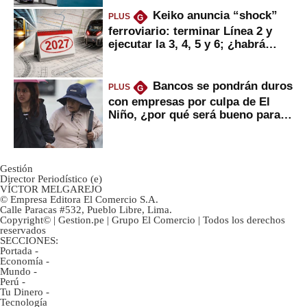
Keiko anuncia “shock”
PLUS
G
ferroviario: terminar Línea 2 y
ejecutar la 3, 4, 5 y 6; ¿habrá
avances?
Bancos se pondrán duros
PLUS
G
con empresas por culpa de El
Niño, ¿por qué será bueno para
ahorristas?
Gestión
Director Periodístico (e)
VÍCTOR MELGAREJO
© Empresa Editora El Comercio S.A.
Calle Paracas #532, Pueblo Libre, Lima.
Copyright© | Gestion.pe | Grupo El Comercio | Todos los derechos
reservados
SECCIONES:
Portada
-
Economía
-
Mundo
-
Perú
-
Tu Dinero
-
Tecnología