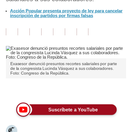
Acción Popular presenta proyecto de ley para cancelar
Tu Dinero
inscripción de partidos por firmas falsas
Finanzas Personales
Inmobiliarias
Plus G
Opinión
Exasesor denunció presuntos recortes salariales por parte
de la congresista Lucinda Vásquez a sus colaboradores.
Editorial
Foto: Congreso de la República.
Pregunta de hoy
Únete a nuestro canal
Blogs
Tendencias
Suscríbete a YouTube
Lujo
Viajes