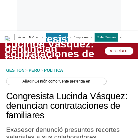
Últimas Noticias
Empresas G
Empresas
G de Gestión
Finanzas
Lo último
Peru Quiosco
SUSCRÍBETE
Portada
GESTION
>
PERU
>
POLITICA
Empresas
Añadir
Gestión
como fuente preferida en
Management & Empleo
Congresista Lucinda Vásquez:
Economía
denuncian contrataciones de
familiares
Mercados
Perú
Exasesor denunció presuntos recortes
salariales a sus colaboradores.
Política