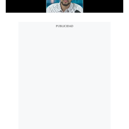
Notas Contratadas
Podcast
Gestión TV
Videos
Fotogalerías
gestion.pe
¿quiénes
Somos?
Términos
Y
Condiciones
Política
De
Privacidad