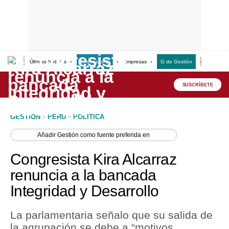
Últimas Noticias
Empresas G
Empresas
G de Gestión
Finanzas
Lo último
Peru Quiosco
SUSCRÍBETE
Portada
GESTION
>
PERU
>
POLITICA
Empresas
Añadir
Gestión
como fuente preferida en
Management & Empleo
Congresista Kira Alcarraz
Economía
renuncia a la bancada
Integridad y Desarrollo
Mercados
Perú
La parlamentaria señalo que su salida de
la agrupación se debe a “motivos
Política