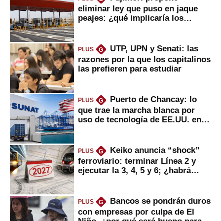
eliminar ley que puso en jaque
peajes: ¿qué implicaría los
usuarios?
UTP, UPN y Senati: las
PLUS
G
razones por la que los capitalinos
las prefieren para estudiar
Puerto de Chancay: lo
PLUS
G
que trae la marcha blanca por
uso de tecnología de EE.UU. en
mercancías
Keiko anuncia “shock”
PLUS
G
ferroviario: terminar Línea 2 y
ejecutar la 3, 4, 5 y 6; ¿habrá
avances?
Bancos se pondrán duros
PLUS
G
con empresas por culpa de El