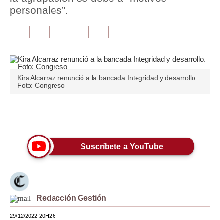
personales”.
Tu Dinero
Finanzas Personales
Inmobiliarias
Plus G
Kira Alcarraz renunció a la bancada Integridad y desarrollo.
Foto: Congreso
Opinión
Editorial
Únete a nuestro canal
Pregunta de hoy
Suscríbete a YouTube
Blogs
Tendencias
Lujo
Redacción Gestión
Viajes
29/12/2022 20H26