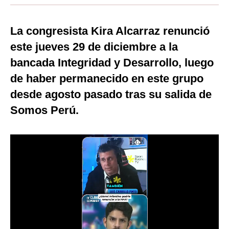
Moda
La congresista Kira Alcarraz renunció
Estilos
este jueves 29 de diciembre a la
Mundo
bancada Integridad y Desarrollo, luego
de haber permanecido en este grupo
EEUU
desde agosto pasado tras su salida de
México
Somos Perú.
España
Internacional
Tecnología
Club del Suscriptor
Mix
G de Gestión