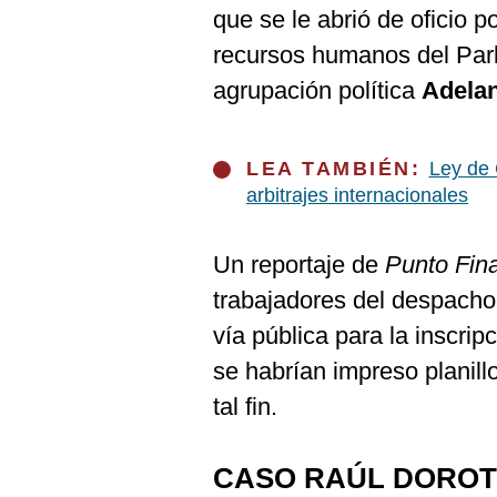
De
que se le abrió de oficio
Cookies
recursos humanos del Parl
Preguntas
Frecuentes
agrupación política
Adelan
LEA TAMBIÉN:
Ley de 
arbitrajes internacionales
Un reportaje de
Punto Fin
trabajadores del despacho 
vía pública para la inscri
se habrían impreso planil
tal fin.
CASO RAÚL DORO