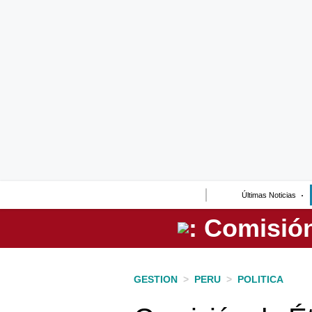
Lo último
Peru Quiosco
Portada
Empresas
Management & Empleo
Economía
Últimas Noticias
Mercados
Perú
Política
GESTION
>
PERU
>
POLITICA
Tu Dinero