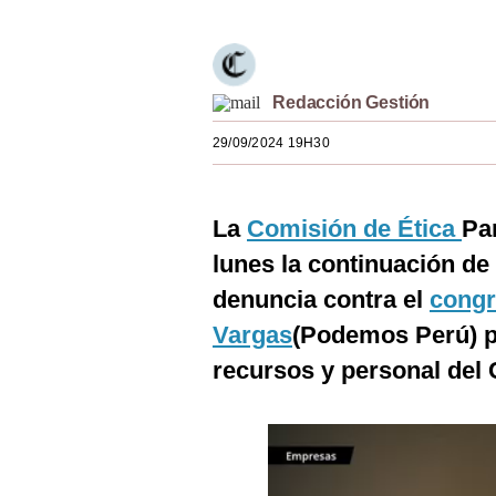
Estilos
Mundo
Redacción Gestión
EEUU
29/09/2024 19H30
México
España
La
Comisión de Ética
Pa
Internacional
lunes la continuación de
Tecnología
denuncia contra el
congr
Vargas
(Podemos Perú) p
Club del Suscriptor
recursos y personal del
Mix
G de Gestión
Notas Contratadas