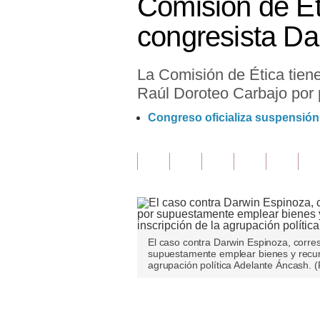
Comisión de Ét
Finanzas Personales
congresista Da
Inmobiliarias
La Comisión de Ética tiene
Plus G
Raúl Doroteo Carbajo por 
Opinión
Congreso oficializa suspensión
Editorial
Pregunta de hoy
Blogs
Tendencias
El caso contra Darwin Espinoza, corres
Lujo
supuestamente emplear bienes y recur
agrupación política Adelante Áncash. 
Viajes
Moda
Únete a nuestro canal