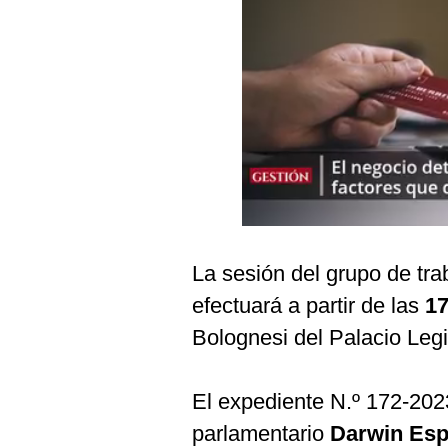
Podcast
Gestión TV
Videos
Fotogalerías
gestion.pe
¿quiénes
La sesión del grupo de tr
Somos?
efectuará a partir de las
17
Términos
Y
Bolognesi del Palacio Leg
Condiciones
Política
De
El expediente N.º 172-20
Privacidad
parlamentario
Darwin Esp
Politica