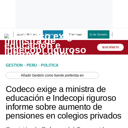
Últimas Noticias
Empresas G
Empresas
G de Gestión
Finanzas
Lo último
Peru Quiosco
SUSCRÍBETE
Portada
GESTION
>
PERU
>
POLITICA
Empresas
Añadir
Gestión
como fuente preferida en
Management & Empleo
Codeco exige a ministra de
Economía
educación e Indecopi riguroso
informe sobre aumento de
Mercados
pensiones en colegios privados
Perú
Política