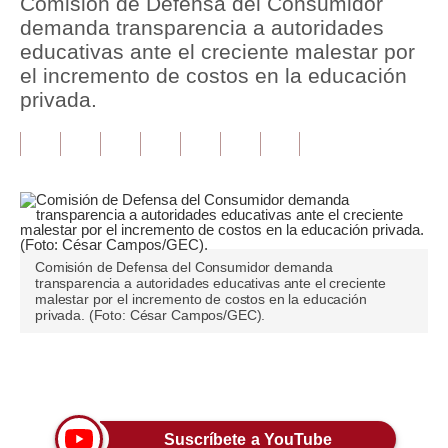
Comisión de Defensa del Consumidor
demanda transparencia a autoridades
Tu Dinero
educativas ante el creciente malestar por
el incremento de costos en la educación
Finanzas Personales
privada.
Inmobiliarias
Plus G
Opinión
Editorial
Comisión de Defensa del Consumidor demanda
Pregunta de hoy
transparencia a autoridades educativas ante el creciente
malestar por el incremento de costos en la educación
privada. (Foto: César Campos/GEC).
Blogs
Tendencias
Únete a nuestro canal
Lujo
Viajes
Suscríbete a YouTube