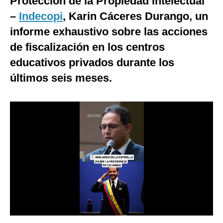
Protección de la Propiedad Intelectual
Notas Contratadas
–
Indecopi
, Karin Cáceres Durango, un
informe exhaustivo sobre las acciones
Podcast
de fiscalización en los centros
Gestión TV
educativos privados durante los
Videos
últimos seis meses.
Fotogalerías
gestion.pe
¿quiénes
Somos?
Términos
Y
Condiciones
Política
De
Privacidad