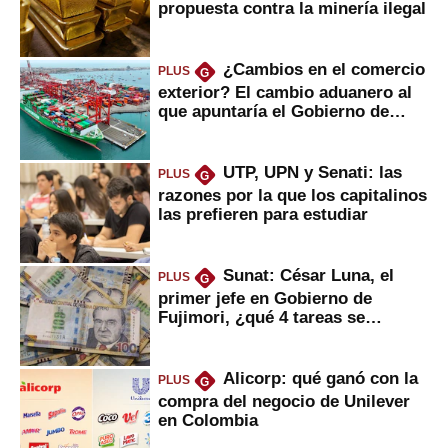
propuesta contra la minería ilegal
¿Cambios en el comercio
PLUS
G
exterior? El cambio aduanero al
que apuntaría el Gobierno de
Fujimori
UTP, UPN y Senati: las
PLUS
G
razones por la que los capitalinos
las prefieren para estudiar
Sunat: César Luna, el
PLUS
G
primer jefe en Gobierno de
Fujimori, ¿qué 4 tareas se
marcan urgentes?
Alicorp: qué ganó con la
PLUS
G
compra del negocio de Unilever
en Colombia