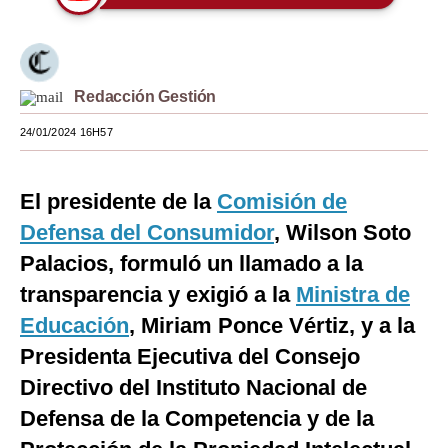
Moda
Estilos
Redacción Gestión
Mundo
24/01/2024 16H57
EEUU
México
El presidente de la
Comisión de
Defensa del Consumidor
, Wilson Soto
España
Palacios, formuló un llamado a la
Internacional
transparencia y exigió a la
Ministra de
Tecnología
Educación
, Miriam Ponce Vértiz, y a la
Club del Suscriptor
Presidenta Ejecutiva del Consejo
Directivo del Instituto Nacional de
Mix
Defensa de la Competencia y de la
G de Gestión