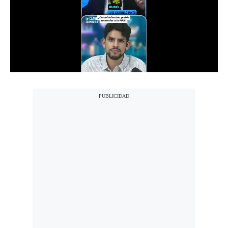
Notas Contratadas
Podcast
Gestión TV
Videos
Fotogalerías
gestion.pe
¿quiénes
Somos?
Términos
Y
Condiciones
Política
De
Privacidad