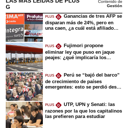
LAS MÁS LEÍDAS DE PLUS
Contenido de
G
Gestión
Ganancias de tres AFP se
PLUS
G
disparan más de 24%, pero en
una caen, ¿a cuál está afiliado
usted?
Fujimori propone
PLUS
G
eliminar ley que puso en jaque
peajes: ¿qué implicaría los
usuarios?
Perú se “bajó del barco”
PLUS
G
de crecimiento de países
emergentes: esto se perdió desde
2022
UTP, UPN y Senati: las
PLUS
G
razones por la que los capitalinos
las prefieren para estudiar