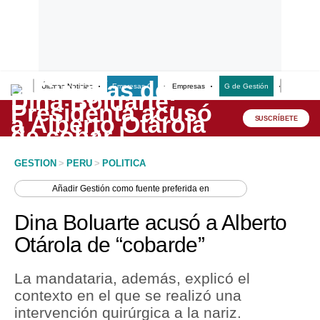
Últimas Noticias
Empresas G
Empresas
G de Gestión
Finanzas
Lo último
Peru Quiosco
SUSCRÍBETE
Portada
GESTION
>
PERU
>
POLITICA
Empresas
Añadir
Gestión
como fuente preferida en
Management & Empleo
Dina Boluarte acusó a Alberto
Economía
Otárola de “cobarde”
Mercados
La mandataria, además, explicó el
Perú
contexto en el que se realizó una
intervención quirúrgica a la nariz.
Política