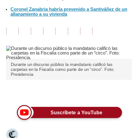
Coronel Zanabria habría prevenido a Santiváñez de un
Tu Dinero
allanamiento a su vivienda
Finanzas Personales
Inmobiliarias
Plus G
Opinión
Durante un discurso público la mandatario calificó las
carpetas en la Fiscalía como parte de un “circo”. Foto:
Editorial
Presidencia.
Pregunta de hoy
Únete a nuestro canal
Blogs
Tendencias
Suscríbete a YouTube
Lujo
Viajes