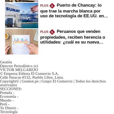
Puerto de Chancay: lo
PLUS
G
que trae la marcha blanca por
uso de tecnología de EE.UU. en
mercancías
Peruanos que venden
PLUS
G
propiedades, reciben herencia o
utilidades: ¿cuál es su nueva
inversión clave?
Gestión
Director Periodístico (e)
VÍCTOR MELGAREJO
© Empresa Editora El Comercio S.A.
Calle Paracas #532, Pueblo Libre, Lima.
Copyright© | Gestion.pe | Grupo El Comercio | Todos los derechos
reservados
SECCIONES:
Portada
-
Economía
-
Mundo
-
Perú
-
Tu Dinero
-
Tecnología