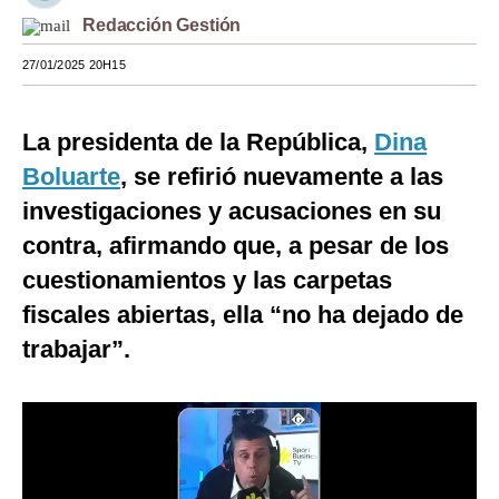
Redacción Gestión
Moda
27/01/2025 20H15
Estilos
Mundo
La presidenta de la República,
Dina
EEUU
Boluarte
, se refirió nuevamente a las
investigaciones y acusaciones en su
México
contra, afirmando que, a pesar de los
España
cuestionamientos y las carpetas
Internacional
fiscales abiertas, ella “no ha dejado de
trabajar”.
Tecnología
Club del Suscriptor
Mix
G de Gestión