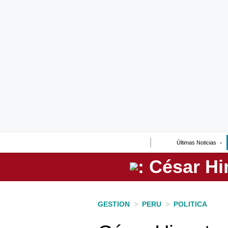
Lo último
Peru Quiosco
Portada
Empresas
Management & Empleo
Economía
Últimas Noticias
Mercados
Perú
Política
GESTION
>
PERU
>
POLITICA
Tu Dinero