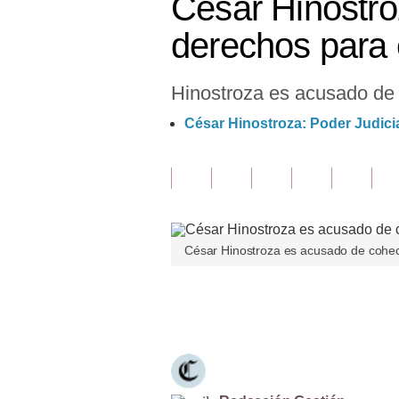
César Hinostro
Finanzas Personales
derechos para 
Inmobiliarias
Hinostroza es acusado de l
Plus G
César Hinostroza: Poder Judicia
Opinión
Editorial
Pregunta de hoy
Blogs
César Hinostroza es acusado de cohecho
Tendencias
Únete a nuestro canal
Lujo
Viajes
Moda