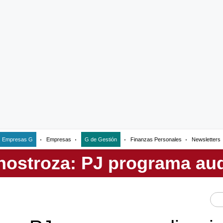
Empresas G
Empresas
G de Gestión
Finanzas Personales
Newsletters