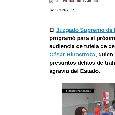
Redacción Gestión
Estilos
14/08/2024 23H50
Mundo
EEUU
El
Juzgado Supremo de I
México
programó para el próximo
audiencia de tutela de de
España
César Hinostroza
, quien
Internacional
presuntos delitos de tráf
Tecnología
agravio del Estado.
Club del Suscriptor
Mix
G de Gestión
Notas Contratadas