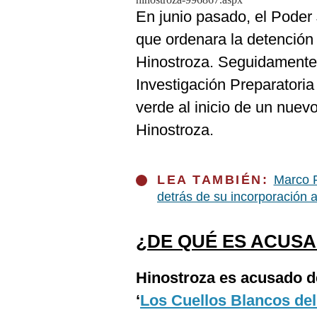
De
Cookies
En junio pasado, el Poder J
que ordenara la detención
Preguntas
Frecuentes
Hinostroza. Seguidament
Investigación Preparatoria
verde al inicio de un nuev
Hinostroza.
LEA TAMBIÉN:
Marco F
detrás de su incorporación a
¿DE QUÉ ES ACUS
Hinostroza es acusado de
‘
Los Cuellos Blancos del