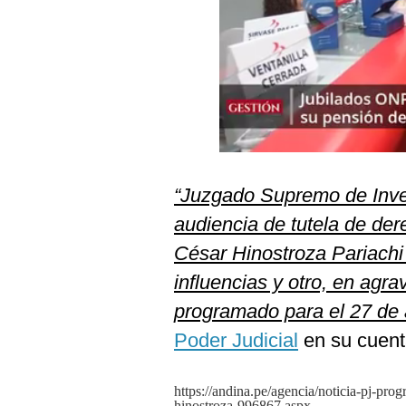
Podcast
Gestión TV
Videos
Fotogalerías
“Juzgado Supremo de Inves
gestion.pe
audiencia de tutela de der
¿quiénes
Somos?
César Hinostroza Pariachi p
Términos
influencias y otro, en agra
Y
Condiciones
programado para el 27 de a
Política
Poder Judicial
en su cuent
De
Privacidad
https://andina.pe/agencia/noticia-pj-pro
Politica
hinostroza-996867.aspx