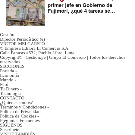
primer jefe en Gobierno de
Fujimori, ¿qué 4 tareas se
marcan urgentes?
Gestión
Director Periodístico (e)
VÍCTOR MELGAREJO
© Empresa Editora El Comercio S.A.
Calle Paracas #532, Pueblo Libre, Lima.
Copyright© | Gestion.pe | Grupo El Comercio | Todos los derechos
reservados
SECCIONES:
Portada
-
Economía
-
Mundo
-
Perú
-
Tu Dinero
-
Tecnología
CONTACTO:
¿Quiénes somos?
-
Términos y Condiciones
-
Política de Privacidad
-
Politica de Cookies
-
Preguntas Frecuentes
SÍGUENOS:
Suscríbete
VISITE TAMBIÉN: