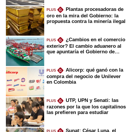
Plantas procesadoras de
PLUS
G
oro en la mira del Gobierno: la
propuesta contra la minería ilegal
¿Cambios en el comercio
PLUS
G
exterior? El cambio aduanero al
que apuntaría el Gobierno de
Fujimori
Alicorp: qué ganó con la
PLUS
G
compra del negocio de Unilever
en Colombia
UTP, UPN y Senati: las
PLUS
G
razones por la que los capitalinos
las prefieren para estudiar
Sunat: César Luna, el
PLUS
G