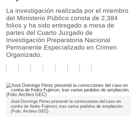
La investigación realizada por el miembro
Tu Dinero
del Ministerio Público consta de 2,384
Finanzas Personales
folios y ha sido entregado a mesa de
partes del Cuarto Juzgado de
Inmobiliarias
Investigación Preparatoria Nacional
Permanente Especializado en Crimen
Plus G
Organizado.
Opinión
Editorial
Pregunta de hoy
Blogs
José Domingo Pérez presentó la correcciones del caso en
contra de Keiko Fujimori, tras varios pedidos de ampliación.
Tendencias
(Foto: Archivo GEC)
Lujo
Únete a nuestro canal
Viajes