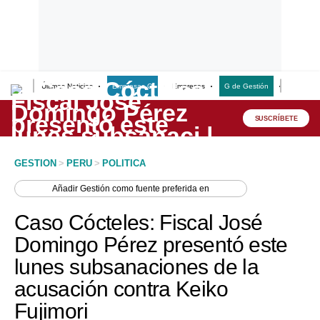
Últimas Noticias
Empresas G
Empresas
G de Gestión
Finanzas
Lo último
Peru Quiosco
SUSCRÍBETE
Portada
GESTION
>
PERU
>
POLITICA
Empresas
Añadir
Gestión
como fuente preferida en
Management & Empleo
Caso Cócteles: Fiscal José
Economía
Domingo Pérez presentó este
lunes subsanaciones de la
Mercados
acusación contra Keiko
Perú
Fujimori
Política