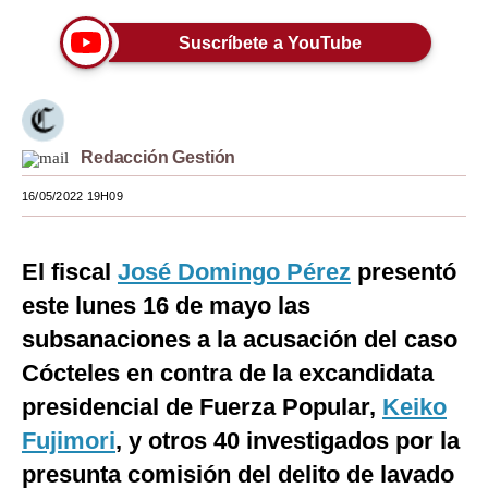
Moda
Suscríbete a YouTube
Estilos
Mundo
Redacción Gestión
EEUU
16/05/2022 19H09
México
España
El fiscal
José Domingo Pérez
presentó
Internacional
este lunes 16 de mayo las
subsanaciones a la acusación del caso
Tecnología
Cócteles en contra de la excandidata
Club del Suscriptor
presidencial de Fuerza Popular,
Keiko
Mix
Fujimori
, y otros 40 investigados por la
G de Gestión
presunta comisión del delito de lavado