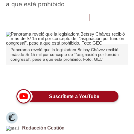
a que está prohibido.
Tu Dinero
Finanzas Personales
Inmobiliarias
Plus G
Panorama reveló que la legisladora Betssy Chávez recibió
más de S/ 15 mil por concepto de ´”asignación por función
Opinión
congresal”, pese a que está prohibido. Foto: GEC
Editorial
Únete a nuestro canal
Pregunta de hoy
Blogs
Suscríbete a YouTube
Tendencias
Lujo
Redacción Gestión
Viajes