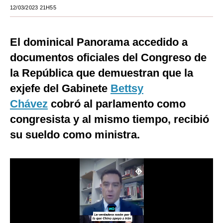
12/03/2023 21H55
Moda
Estilos
El dominical Panorama accedido a
Mundo
documentos oficiales del Congreso de
la República que demuestran que la
EEUU
exjefe del Gabinete
Bettsy
México
Chávez
cobró al parlamento como
España
congresista y al mismo tiempo, recibió
su sueldo como ministra.
Internacional
Tecnología
Club del Suscriptor
Mix
G de Gestión