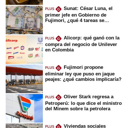
Sunat: César Luna, el
PLUS
G
primer jefe en Gobierno de
Fujimori, ¿qué 4 tareas se
marcan urgentes?
Alicorp: qué ganó con la
PLUS
G
compra del negocio de Unilever
en Colombia
Fujimori propone
PLUS
G
eliminar ley que puso en jaque
peajes: ¿qué cambios implicaría?
Oliver Stark regresa a
PLUS
G
Petroperú: lo que dice el ministro
del Minem sobre la petrolera
Viviendas sociales
PLUS
G