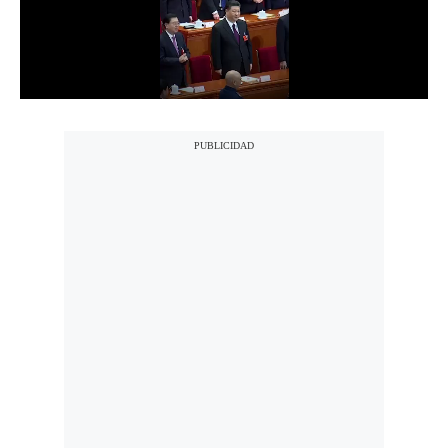
Notas Contratadas
Podcast
Gestión TV
Videos
Fotogalerías
gestion.pe
¿quiénes
Somos?
Términos
Y
Condiciones
Política
De
Privacidad