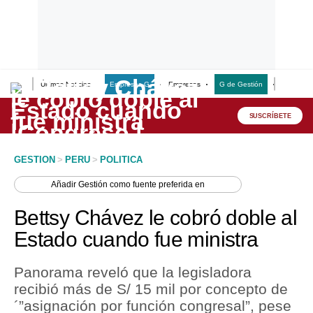
Últimas Noticias
Empresas G
Empresas
G de Gestión
Finanzas
Lo último
Peru Quiosco
SUSCRÍBETE
Portada
GESTION
>
PERU
>
POLITICA
Empresas
Añadir
Gestión
como fuente preferida en
Management & Empleo
Bettsy Chávez le cobró doble al
Economía
Estado cuando fue ministra
Mercados
Panorama reveló que la legisladora
Perú
recibió más de S/ 15 mil por concepto de
´”asignación por función congresal”, pese
Política