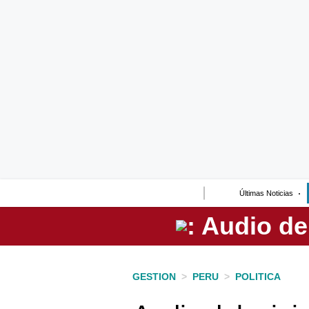
Lo último
Peru Quiosco
Portada
Empresas
Management & Empleo
Economía
Últimas Noticias
Mercados
Perú
Política
GESTION
>
PERU
>
POLITICA
Tu Dinero