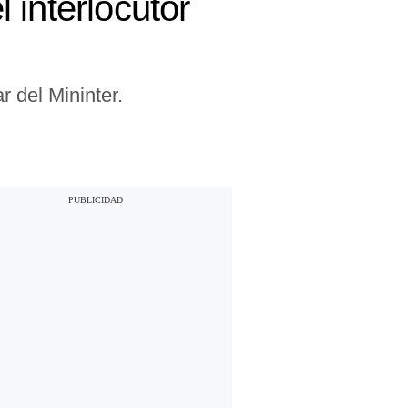
l interlocutor
r del Mininter.