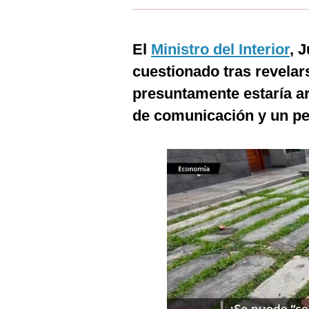
Estilos
Mundo
El
Ministro del Interior
, 
cuestionado tras revela
EEUU
presuntamente estaría a
México
de comunicación y un per
España
Internacional
Tecnología
Club del Suscriptor
Mix
G de Gestión
Notas Contratadas