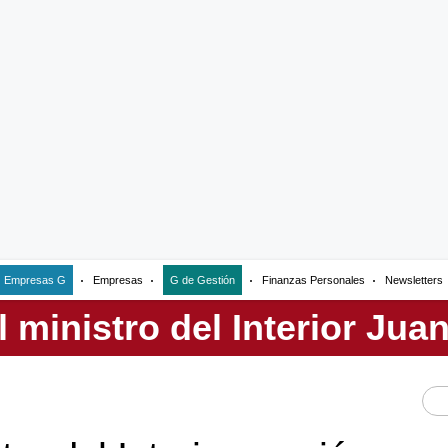
Empresas G
Empresas
G de Gestión
Finanzas Personales
Newsletters