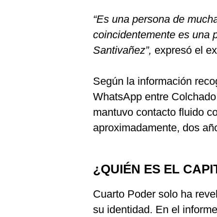
De
Cookies
“Es una persona de mucha
Preguntas
coincidentemente es una 
Frecuentes
Santivañez”,
expresó el ex
Según la información reco
WhatsApp entre Colchado y
mantuvo contacto fluido c
aproximadamente, dos añ
¿QUIÉN ES EL CAP
Cuarto Poder solo ha revel
su identidad. En el inform