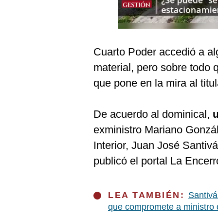
Podcast
Gestión TV
Videos
Cuarto Poder accedió a al
Fotogalerías
material, pero sobre todo q
que pone en la mira al titul
gestion.pe
De acuerdo al dominical,
u
¿quiénes
exministro Mariano González
Somos?
Interior, Juan José Santi
Términos
Y
publicó el portal La Encer
Condiciones
Política
De
LEA TAMBIÉN:
Santivá
Privacidad
que compromete a ministro d
Politica