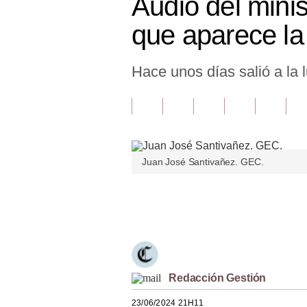
Audio del minist
Finanzas Personales
que aparece la
Inmobiliarias
Hace unos días salió a la l
Plus G
Opinión
Editorial
Pregunta de hoy
Juan José Santivañez. GEC.
Blogs
Únete a nuestro canal
Tendencias
Lujo
Viajes
Redacción Gestión
Moda
23/06/2024 21H11