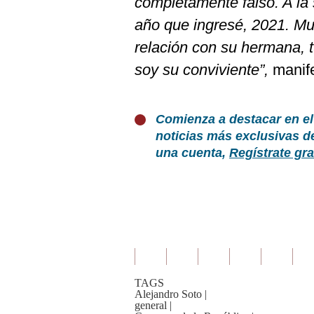
completamente falso. A la s
año que ingresé, 2021. M
relación con su hermana, t
soy su conviviente”,
manife
Comienza a destacar en el
noticias más exclusivas d
una cuenta,
Regístrate gra
TAGS
Alejandro Soto
|
general
|