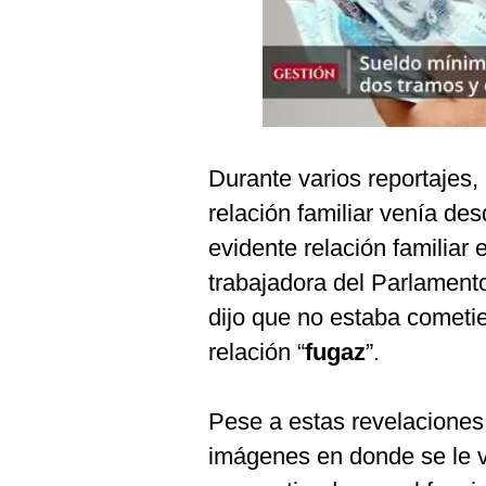
Podcast
Gestión TV
Videos
Fotogalerías
Durante varios reportajes
relación familiar venía de
gestion.pe
evidente relación familiar 
¿quiénes
trabajadora del Parlamento
Somos?
dijo que no estaba cometi
Términos
relación “
fugaz
”.
Y
Condiciones
Política
Pese a estas revelaciones
De
Privacidad
imágenes en donde se le 
Politica