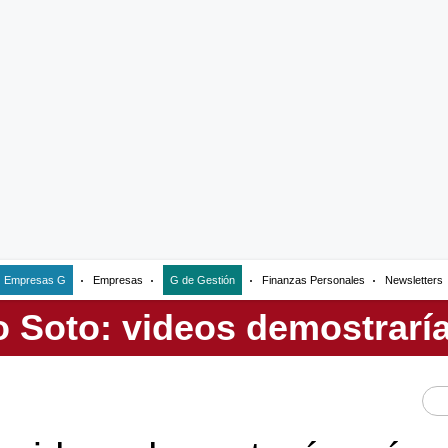
Empresas G
Empresas
G de Gestión
Finanzas Personales
Newsletters