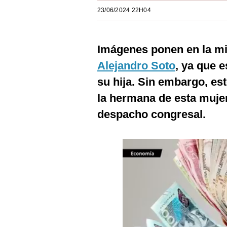
Estilos
23/06/2024 22H04
Mundo
Imágenes ponen en la mi
EEUU
Alejandro Soto
, ya que 
México
su hija. Sin embargo, est
España
la hermana de esta mujer
Internacional
despacho congresal.
Tecnología
Club del Suscriptor
Mix
G de Gestión
Notas Contratadas