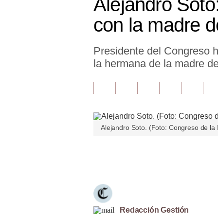
Alejandro Soto
Finanzas Personales
con la madre de
Inmobiliarias
Presidente del Congreso ha
Plus G
la hermana de la madre de 
Opinión
Editorial
Pregunta de hoy
Alejandro Soto. (Foto: Congreso de la
Blogs
Tendencias
Únete a nuestro canal
Lujo
Viajes
Moda
Redacción Gestión