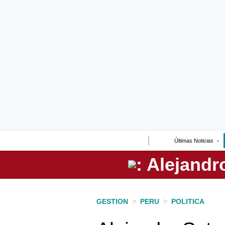
Lo último
Peru Quiosco
Portada
Empresas
Management & Empleo
Economía
Últimas Noticias
Mercados
Perú
Política
GESTION
>
PERU
>
POLITICA
Tu Dinero