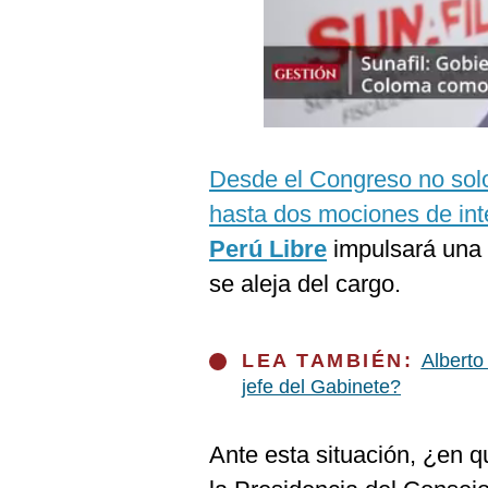
Podcast
Gestión TV
Videos
Fotogalerías
Desde el Congreso no solo
hasta dos mociones de int
gestion.pe
Perú Libre
impulsará una 
¿quiénes
se aleja del cargo.
Somos?
Términos
Y
LEA TAMBIÉN:
Alberto
Condiciones
jefe del Gabinete?
Política
De
Privacidad
Ante esta situación, ¿en qué
Politica