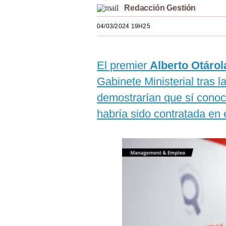
Redacción Gestión
Estilos
04/03/2024 19H25
Mundo
EEUU
El premier
Alberto Otárol
México
Gabinete Ministerial tras 
España
demostrarían que sí cono
Internacional
habría sido contratada en
Tecnología
Club del Suscriptor
Mix
G de Gestión
Notas Contratadas