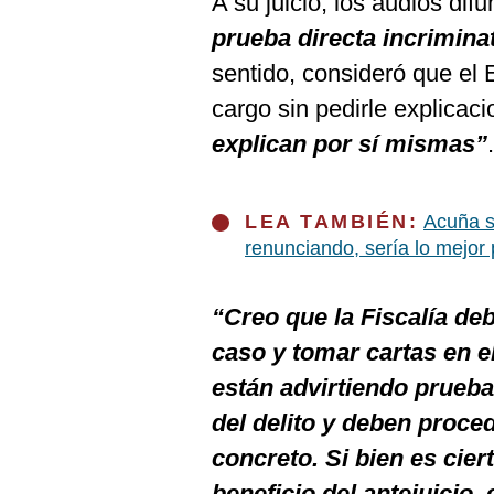
A su juicio, los audios d
prueba directa incrimina
sentido, consideró que el E
cargo sin pedirle explica
explican por sí mismas”
.
LEA TAMBIÉN:
Acuña s
renunciando, sería lo mejor 
“Creo que la Fiscalía de
caso y tomar cartas en 
están advirtiendo prueba
del delito y deben proce
concreto. Si bien es ciert
beneficio del antejuicio, 