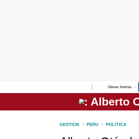
Lo último
Peru Quiosco
Portada
Empresas
Management & Empleo
Economía
Últimas Noticias
Mercados
Perú
Política
GESTION
>
PERU
>
POLITICA
Tu Dinero