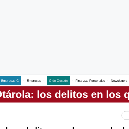
Empresas G
Empresas
G de Gestión
Finanzas Personales
Newsletters