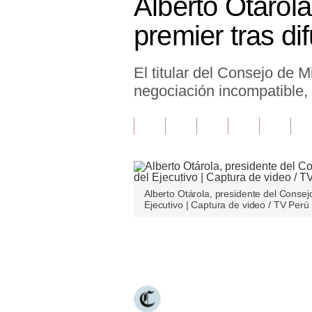
Alberto Otárola:
Finanzas Personales
premier tras di
Inmobiliarias
El titular del Consejo de M
Plus G
negociación incompatible,
Opinión
Editorial
Pregunta de hoy
Blogs
Alberto Otárola, presidente del Consej
Ejecutivo | Captura de video / TV Perú
Tendencias
Lujo
Únete a nuestro canal
Viajes
Moda