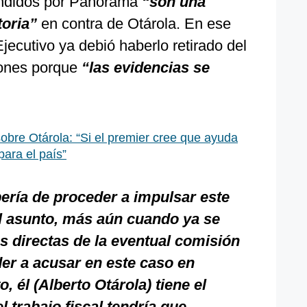
ifundidos por Panorama
“son una
toria”
en contra de Otárola. En ese
jecutivo ya debió haberlo retirado del
ciones porque
“las evidencias se
obre Otárola: “Si el premier cree que ayuda
para el país”
bería de proceder a impulsar este
el asunto, más aún cuando ya se
s directas de la eventual comisión
der a acusar en este caso en
o, él (Alberto Otárola) tiene el
el trabajo fiscal tendría que