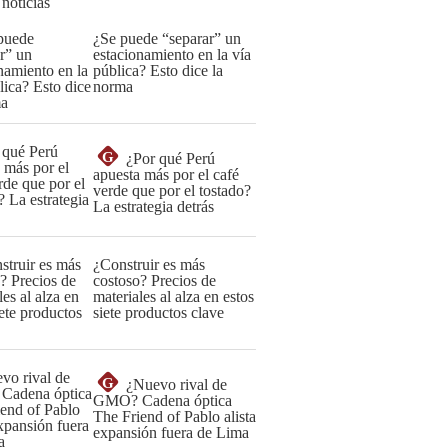
 noticias
¿Se puede “separar” un
estacionamiento en la vía
pública? Esto dice la
norma
G
¿Por qué Perú
apuesta más por el café
verde que por el tostado?
La estrategia detrás
¿Construir es más
costoso? Precios de
materiales al alza en estos
siete productos clave
G
¿Nuevo rival de
GMO? Cadena óptica
The Friend of Pablo alista
expansión fuera de Lima