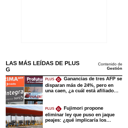
LAS MÁS LEÍDAS DE PLUS
Contenido de
G
Gestión
Ganancias de tres AFP se
PLUS
G
disparan más de 24%, pero en
una caen, ¿a cuál está afiliado
usted?
Fujimori propone
PLUS
G
eliminar ley que puso en jaque
peajes: ¿qué implicaría los
usuarios?