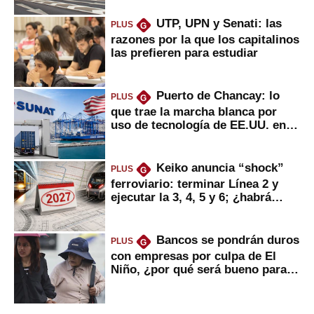
UTP, UPN y Senati: las
PLUS
G
razones por la que los capitalinos
las prefieren para estudiar
Puerto de Chancay: lo
PLUS
G
que trae la marcha blanca por
uso de tecnología de EE.UU. en
mercancías
Keiko anuncia “shock”
PLUS
G
ferroviario: terminar Línea 2 y
ejecutar la 3, 4, 5 y 6; ¿habrá
avances?
Bancos se pondrán duros
PLUS
G
con empresas por culpa de El
Niño, ¿por qué será bueno para
ahorristas?