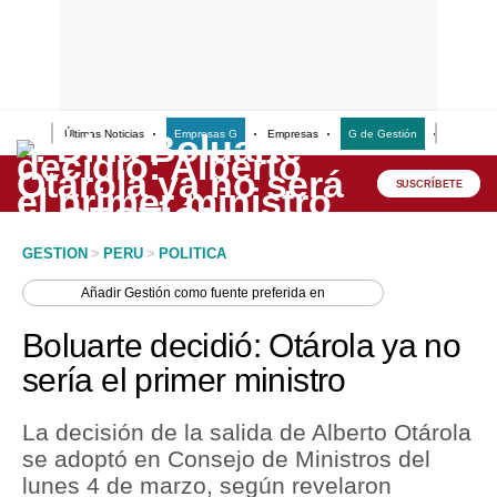
Últimas Noticias
Empresas G
Empresas
G de Gestión
Finanzas
Lo último
Peru Quiosco
SUSCRÍBETE
Portada
GESTION
>
PERU
>
POLITICA
Empresas
Añadir
Gestión
como fuente preferida en
Management & Empleo
Boluarte decidió: Otárola ya no
Economía
sería el primer ministro
Mercados
La decisión de la salida de Alberto Otárola
Perú
se adoptó en Consejo de Ministros del
lunes 4 de marzo, según revelaron
Política