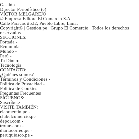
Gestión
Director Periodístico (e)
VÍCTOR MELGAREJO
© Empresa Editora El Comercio S.A.
Calle Paracas #532, Pueblo Libre, Lima.
Copyright© | Gestion.pe | Grupo El Comercio | Todos los derechos
reservados
SECCIONES:
Portada
-
Economía
-
Mundo
-
Perú
-
Tu Dinero
-
Tecnología
CONTACTO:
¿Quiénes somos?
-
Términos y Condiciones
-
Política de Privacidad
-
Politica de Cookies
-
Preguntas Frecuentes
SÍGUENOS:
Suscríbete
VISITE TAMBIÉN:
elcomercio.pe
-
clubelcomercio.pe
-
depor.com
-
trome.com
-
diariocorreo.pe
-
peruquiosco.pe
-