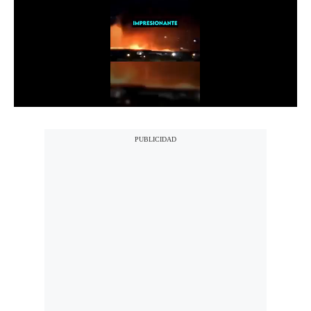
Notas Contratadas
Podcast
Gestión TV
Videos
Fotogalerías
gestion.pe
¿quiénes
Somos?
Términos
Y
Condiciones
Política
De
Privacidad