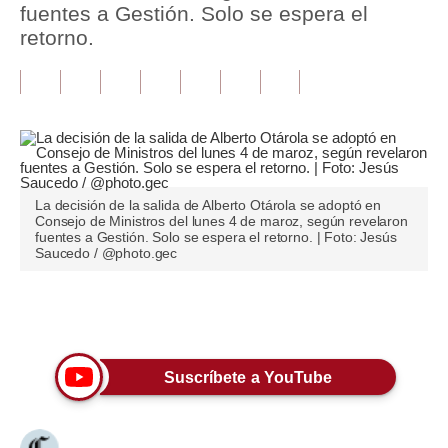
fuentes a Gestión. Solo se espera el
retorno.
Tu Dinero
Finanzas Personales
Inmobiliarias
Plus G
Opinión
La decisión de la salida de Alberto Otárola se adoptó en
Consejo de Ministros del lunes 4 de maroz, según revelaron
fuentes a Gestión. Solo se espera el retorno. | Foto: Jesús
Editorial
Saucedo / @photo.gec
Pregunta de hoy
Únete a nuestro canal
Blogs
Tendencias
Suscríbete a YouTube
Lujo
Viajes