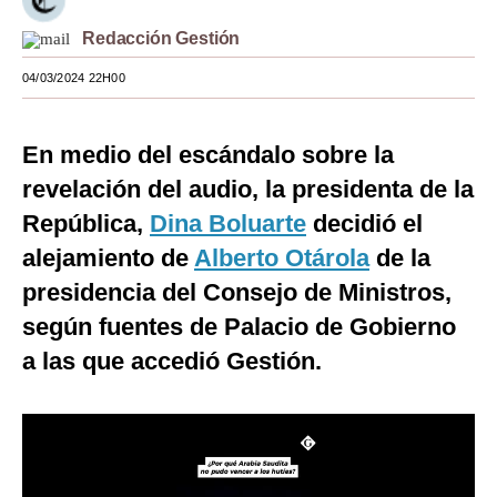
Moda
Redacción Gestión
Estilos
04/03/2024 22H00
Mundo
En medio del escándalo sobre la
EEUU
revelación del audio, la presidenta de la
México
República,
Dina Boluarte
decidió el
alejamiento de
Alberto Otárola
de la
España
presidencia del Consejo de Ministros,
Internacional
según fuentes de Palacio de Gobierno
Tecnología
a las que accedió Gestión.
Club del Suscriptor
Mix
G de Gestión