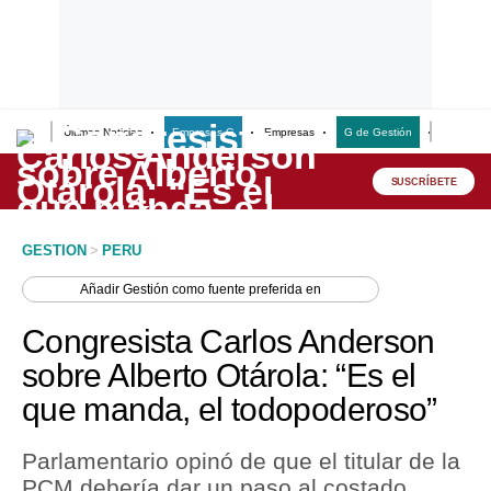
Últimas Noticias
Empresas G
Empresas
G de Gestión
Finanzas
Lo último
Peru Quiosco
SUSCRÍBETE
Portada
GESTION
>
PERU
Empresas
Añadir
Gestión
como fuente preferida en
Management & Empleo
Congresista Carlos Anderson
Economía
sobre Alberto Otárola: “Es el
que manda, el todopoderoso”
Mercados
Perú
Parlamentario opinó de que el titular de la
PCM debería dar un paso al costado.
Política