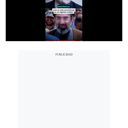
Notas Contratadas
Podcast
Gestión TV
Videos
Fotogalerías
gestion.pe
¿quiénes
Somos?
Términos
Y
Condiciones
Política
De
Privacidad