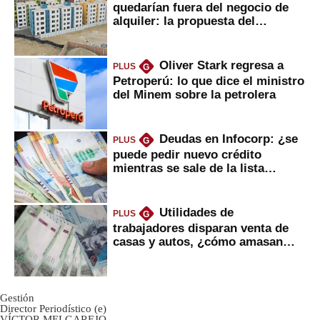
quedarían fuera del negocio de
alquiler: la propuesta del
gobierno
Oliver Stark regresa a
PLUS
G
Petroperú: lo que dice el ministro
del Minem sobre la petrolera
Deudas en Infocorp: ¿se
PLUS
G
puede pedir nuevo crédito
mientras se sale de la lista
negra?
Utilidades de
PLUS
G
trabajadores disparan venta de
casas y autos, ¿cómo amasan
tanta liquidez?
Gestión
Director Periodístico (e)
VÍCTOR MELGAREJO