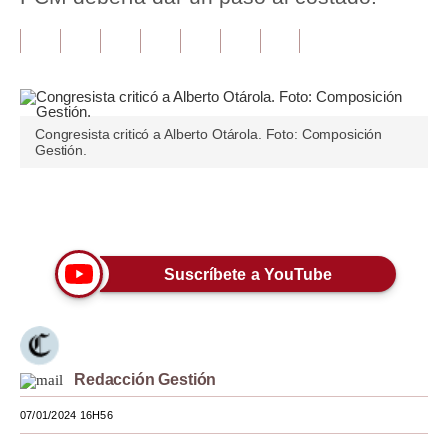
Tu Dinero
Finanzas Personales
Inmobiliarias
Congresista criticó a Alberto Otárola. Foto: Composición
Gestión.
Plus G
Opinión
Únete a nuestro canal
Editorial
Suscríbete a YouTube
Pregunta de hoy
Blogs
Tendencias
Redacción Gestión
Lujo
07/01/2024 16H56
Viajes