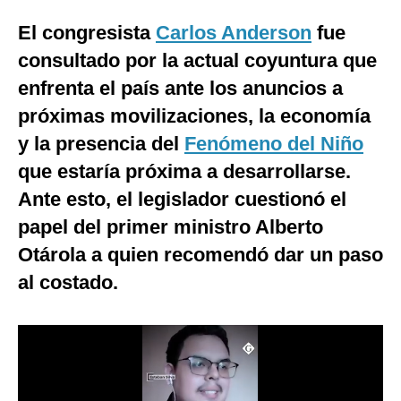
Moda
El congresista
Carlos Anderson
fue
consultado por la actual coyuntura que
Estilos
enfrenta el país ante los anuncios a
Mundo
próximas movilizaciones, la economía
EEUU
y la presencia del
Fenómeno del Niño
que estaría próxima a desarrollarse.
México
Ante esto, el legislador cuestionó el
España
papel del primer ministro Alberto
Internacional
Otárola a quien recomendó dar un paso
Tecnología
al costado.
Club del Suscriptor
Mix
G de Gestión