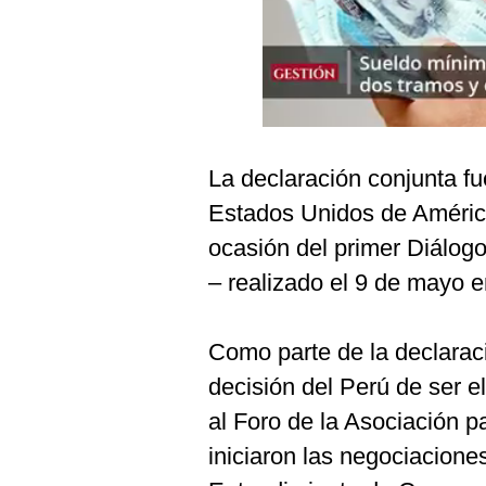
Podcast
Gestión TV
Videos
Fotogalerías
La declaración conjunta fu
Estados Unidos de América
gestion.pe
ocasión del primer Diálogo
¿quiénes
– realizado el 9 de mayo 
Somos?
Términos
Como parte de la declarac
Y
Condiciones
decisión del Perú de ser el
Política
al Foro de la Asociación p
De
Privacidad
iniciaron las negociacio
Politica