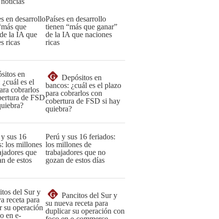
 noticias
Países en desarrollo
tienen “más que ganar”
de la IA que naciones
ricas
G
Depósitos en
bancos: ¿cuál es el plazo
para cobrarlos con
cobertura de FSD si hay
quiebra?
Perú y sus 16 feriados:
los millones de
trabajadores que no
gozan de estos días
G
Pancitos del Sur y
su nueva receta para
duplicar su operación con
foco en e-commerce