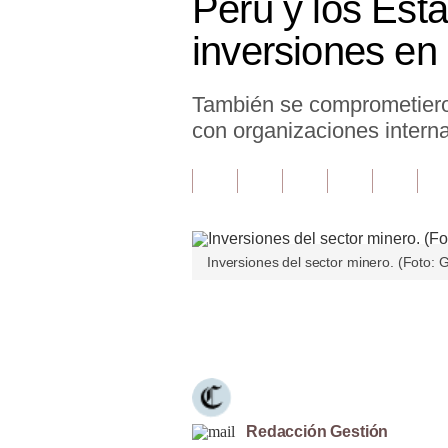
Perú y los Est
Finanzas Personales
inversiones en
Inmobiliarias
También se comprometieron
Plus G
con organizaciones intern
Opinión
Editorial
Pregunta de hoy
Inversiones del sector minero. (Foto: 
Blogs
Tendencias
Únete a nuestro canal
Lujo
Viajes
Moda
Redacción Gestión