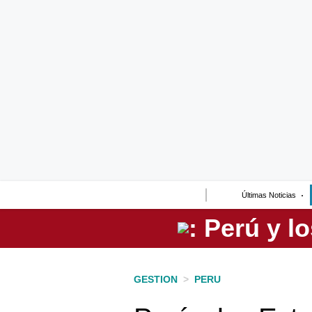
Lo último
Peru Quiosco
Portada
Empresas
Management & Empleo
Economía
Últimas Noticias
Mercados
Perú
Política
GESTION
>
PERU
Tu Dinero