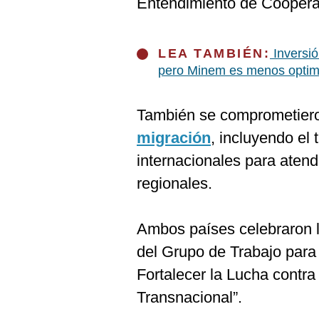
Entendimiento de Cooperac
De
Cookies
Preguntas
Frecuentes
LEA TAMBIÉN:
Inversió
pero Minem es menos optim
También se comprometiero
migración
, incluyendo el
internacionales para aten
regionales.
Ambos países celebraron la
del Grupo de Trabajo para
Fortalecer la Lucha contr
Transnacional”.