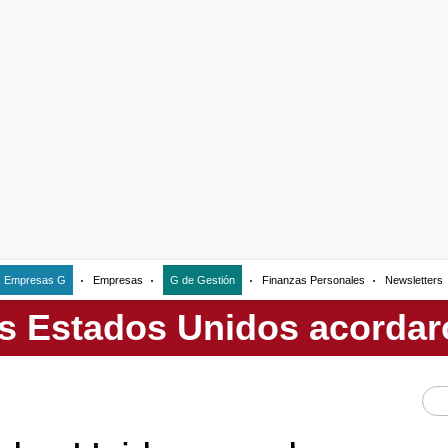
Empresas G
Empresas
G de Gestión
Finanzas Personales
Newsletters