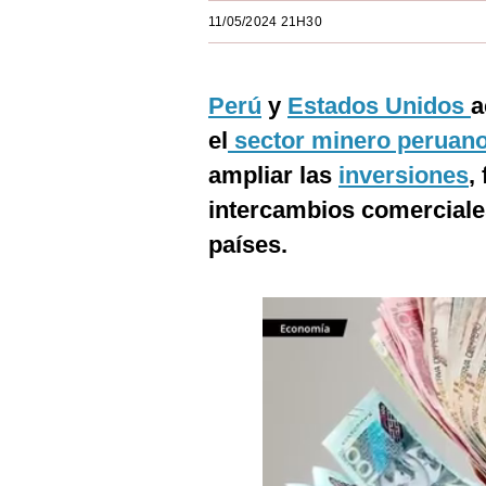
Estilos
11/05/2024 21H30
Mundo
Perú
y
Estados Unidos
a
EEUU
el
sector minero peruan
México
ampliar las
inversiones
,
España
intercambios comercial
Internacional
países.
Tecnología
Club del Suscriptor
Mix
G de Gestión
Notas Contratadas