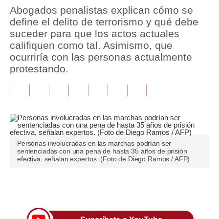
Abogados penalistas explican cómo se
Tu Dinero
define el delito de terrorismo y qué debe
suceder para que los actos actuales
Finanzas Personales
califiquen como tal. Asimismo, que
ocurriría con las personas actualmente
Inmobiliarias
protestando.
Plus G
Opinión
Editorial
Pregunta de hoy
Personas involucradas en las marchas podrían ser
sentenciadas con una pena de hasta 35 años de prisión
Blogs
efectiva, señalan expertos. (Foto de Diego Ramos / AFP)
Tendencias
Únete a nuestro canal
Lujo
Viajes