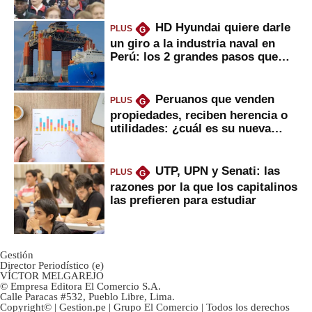
HD Hyundai quiere darle
PLUS
G
un giro a la industria naval en
Perú: los 2 grandes pasos que
daría
Peruanos que venden
PLUS
G
propiedades, reciben herencia o
utilidades: ¿cuál es su nueva
inversión clave?
UTP, UPN y Senati: las
PLUS
G
razones por la que los capitalinos
las prefieren para estudiar
Gestión
Director Periodístico (e)
VÍCTOR MELGAREJO
© Empresa Editora El Comercio S.A.
Calle Paracas #532, Pueblo Libre, Lima.
Copyright© | Gestion.pe | Grupo El Comercio | Todos los derechos