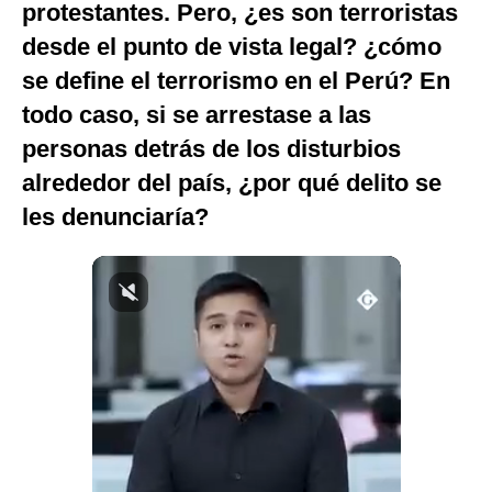
protestantes. Pero, ¿es son terroristas
Notas Contratadas
desde el punto de vista legal? ¿cómo
Podcast
se define el terrorismo en el Perú? En
todo caso, si se arrestase a las
Gestión TV
personas detrás de los disturbios
Videos
alrededor del país, ¿por qué delito se
Fotogalerías
les denunciaría?
gestion.pe
¿quiénes
Somos?
Términos
Y
Condiciones
Política
De
Privacidad