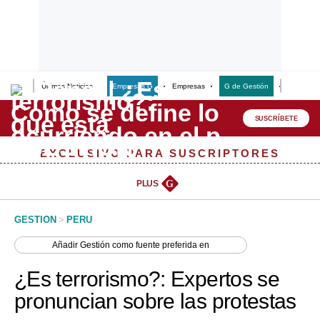
Últimas Noticias
Empresas G
Empresas
G de Gestión
Finanzas
Lo último
Peru Quiosco
SUSCRÍBETE
Portada
EXCLUSIVO PARA SUSCRIPTORES
Empresas
PLUS
G
Management & Empleo
GESTION
>
PERU
Economía
Añadir
Gestión
como fuente preferida en
Mercados
¿Es terrorismo?: Expertos se
Perú
pronuncian sobre las protestas
Política