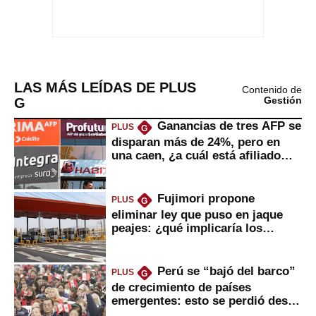
LAS MÁS LEÍDAS DE PLUS
Contenido de
G
Gestión
Ganancias de tres AFP se
PLUS
G
disparan más de 24%, pero en
una caen, ¿a cuál está afiliado
usted?
Fujimori propone
PLUS
G
eliminar ley que puso en jaque
peajes: ¿qué implicaría los
usuarios?
Perú se “bajó del barco”
PLUS
G
de crecimiento de países
emergentes: esto se perdió desde
2022