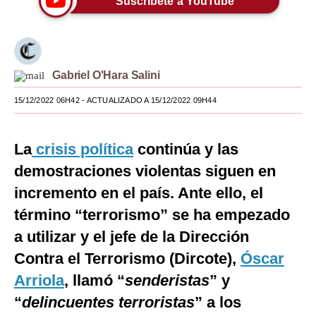
Suscríbete a YouTube
Moda
Estilos
Gabriel O'Hara Salini
Mundo
15/12/2022 06H42
- ACTUALIZADO A 15/12/2022 09H44
EEUU
México
La
crisis política
continúa y las
España
demostraciones violentas siguen en
incremento en el país. Ante ello, el
Internacional
término “terrorismo” se ha empezado
Tecnología
a utilizar y el jefe de la
Dirección
Club del Suscriptor
Contra el Terrorismo (Dircote),
Óscar
Mix
Arriola
, llamó “
senderistas
” y
“
delincuentes terroristas
” a los
G de Gestión