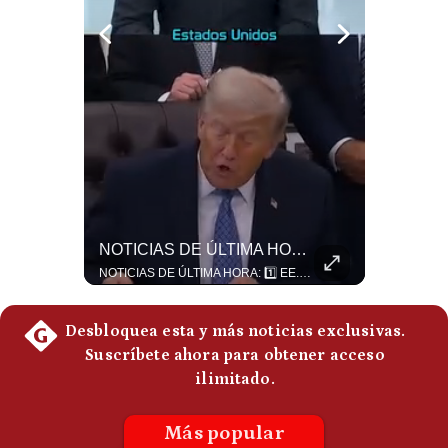
Politica
De
Cookies
Preguntas
Frecuentes
Guerra Con Irán Agota El 61% De Los Interceptores Patriot De EE.UU. | #radar24
NOTICIAS DE ÚLTIMA HORA: EE.UU. Se Queda Sin Misiles En Medio Oriente
Estados Unidos habría disparado más de 1,000 misiles Tomahawk durante la guerra contra Irán y que sus reservas podrían no recuperar los niveles anteriores hasta 2030 o 2031. Washington y sus aliados habrían utilizado hasta el 61% de sus interceptores Patriot. #EstadosUnidos #Tomahawk #Iran #Misiles #Patriot #Geopolitica #NoticiasInternacionales #Guerra #Shorts 👉 Suscríbete y activa la campana para no perderte nuestro análisis diario. 🌎 Síguenos en nuestras redes sociales: 📌 Web oficial: https://gestion.pe/mundo/ 📌 LinkedIn: http://bit.ly/3HYIET0 📌 X (Twitter): http://bit.ly/4noZtX9 📌 TikTok: http://bit.ly/4evB6TO
NOTICIAS DE ÚLTIMA HORA: 1️⃣ EE.UU.: Habría gastado casi el 80% de sus misiles más avanzados (THAAD), un factor clave en las decisiones de Donald Trump frente a Irán. 2️⃣ Argentina y Brasil: Tensión diplomática escala; Brasil solicita el regreso del embajador argentino tras fuertes declaraciones de Javier Milei. 3️⃣ México: Asesinan al influencer César Gastélum a balazos durante una transmisión en vivo en Culiacán, Sinaloa. 4️⃣ Alemania: Ataque con dron explosivo obliga a suspender el aeropuerto de Leipzig, punto logístico clave de la OTAN para enviar material a Ucrania. ¿Qué noticia te parece la más impactante del día? ¡Te leo en los comentarios! 👇 #EEUU #JavierMilei #CesarGastelum #Alemania #Noticias #UltimaHora #NoticiasDelDia 🚀 ¿Quieres entender el mundo sin ruido? Únete a nuestra comunidad y forma parte del cambio. #GestiónNewsroomLive #NoticiasGlobales #AnálisisGeopolítico #EconomíaMundial #IA #Geopolítica #LatinosEnUSA #NoticiasEnEspañol 👉 Suscríbete y activa la campana para no perderte nuestro análisis diario. 🌎 Síguenos en nuestras redes sociales: 📌 Web oficial: https://gestion.pe/mundo/ 📌 LinkedIn: http://bit.ly/3HYIET0 📌 X (Twitter): http://bit.ly/4noZtX9 📌 TikTok: http://bit.ly/4evB6TO