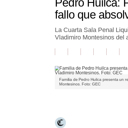
Pedro Huilca: 
Finanzas Personales
fallo que abso
Inmobiliarias
La Cuarta Sala Penal Liquid
Plus G
Vladimiro Montesinos del 
Opinión
Editorial
Pregunta de hoy
Blogs
Familia de Pedro Huilca presenta un rec
Montesinos. Foto: GEC
Tendencias
Lujo
Únete a nuestro canal
Viajes
Moda