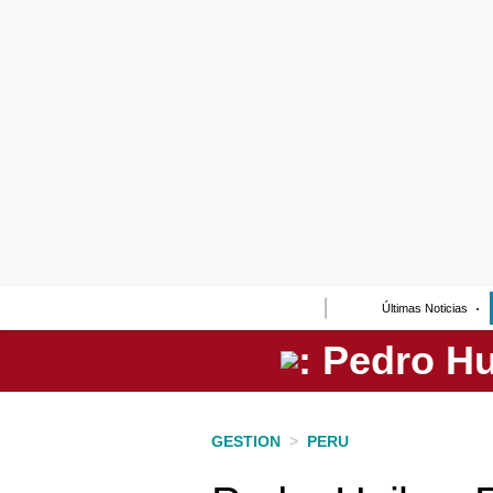
Lo último
Peru Quiosco
Portada
Empresas
Management & Empleo
Economía
Últimas Noticias
Mercados
Perú
Política
GESTION
>
PERU
Tu Dinero