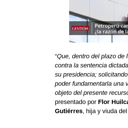
Podcast
Gestión TV
Videos
Fotogalerías
“
Que, dentro del plazo de 
gestion.pe
contra la sentencia dictada
¿quiénes
su presidencia; solicitand
Somos?
poder fundamentarla una ve
Términos
objeto del presente recurs
Y
Condiciones
presentado por
Flor Huilc
Política
Gutiérres
, hija y viuda del
De
Privacidad
Politica