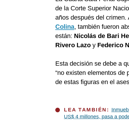
de la Corte Superior Nacio
años después del crimen. 
Colina
, también fueron abs
están:
Nicolás de Bari H
Rivero Lazo
y
Federico N
Esta decisión se debe a q
“no existen elementos de p
de estas figuras en el ase
LEA TAMBIÉN:
Inmuebl
US$ 4 millones, pasa a pode