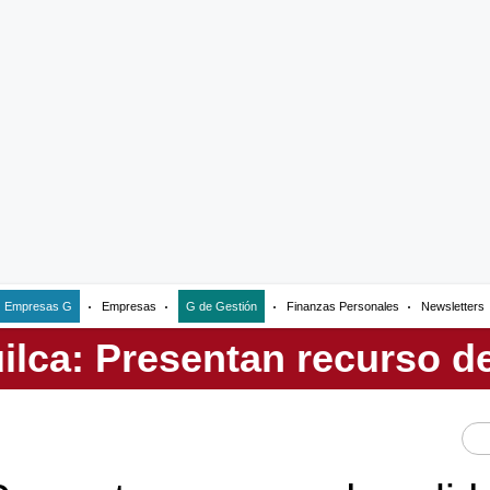
Empresas G
Empresas
G de Gestión
Finanzas Personales
Newsletters