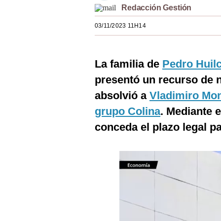
Redacción Gestión
Estilos
03/11/2023 11H14
Mundo
EEUU
La familia de
Pedro Huil
México
presentó un recurso de nu
España
absolvió a
Vladimiro Mo
Internacional
grupo Colina
. Mediante e
conceda el plazo legal p
Tecnología
Club del Suscriptor
Mix
G de Gestión
Notas Contratadas