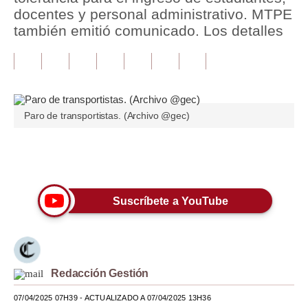
docentes y personal administrativo. MTPE
Tu Dinero
también emitió comunicado. Los detalles
Finanzas Personales
Inmobiliarias
Plus G
Paro de transportistas. (Archivo @gec)
Opinión
Únete a nuestro canal
Editorial
Pregunta de hoy
Suscríbete a YouTube
Blogs
Tendencias
Lujo
Redacción Gestión
07/04/2025 07H39
- ACTUALIZADO A 07/04/2025 13H36
Viajes