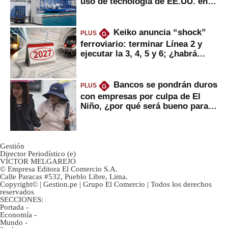
uso de tecnología de EE.UU. en
mercancías
Keiko anuncia “shock”
PLUS
G
ferroviario: terminar Línea 2 y
ejecutar la 3, 4, 5 y 6; ¿habrá
avances?
Bancos se pondrán duros
PLUS
G
con empresas por culpa de El
Niño, ¿por qué será bueno para
ahorristas?
Gestión
Director Periodístico (e)
VÍCTOR MELGAREJO
© Empresa Editora El Comercio S.A.
Calle Paracas #532, Pueblo Libre, Lima.
Copyright© | Gestion.pe | Grupo El Comercio | Todos los derechos
reservados
SECCIONES:
Portada
-
Economía
-
Mundo
-