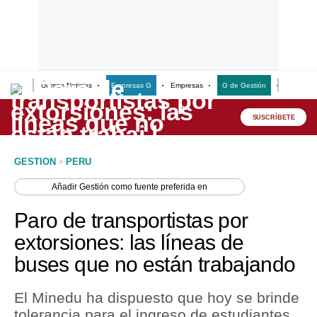
Últimas Noticias
Empresas G
Empresas
G de Gestión
Finanzas
Lo último
Peru Quiosco
SUSCRÍBETE
Portada
GESTION
>
PERU
Empresas
Añadir
Gestión
como fuente preferida en
Management & Empleo
Paro de transportistas por
Economía
extorsiones: las líneas de
buses que no están trabajando
Mercados
Perú
El Minedu ha dispuesto que hoy se brinde
tolerancia para el ingreso de estudiantes,
Política