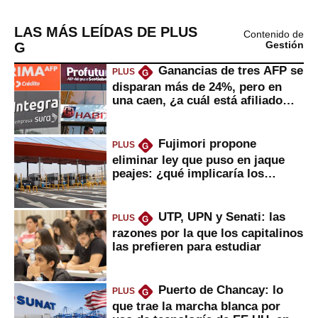
LAS MÁS LEÍDAS DE PLUS
Contenido de
G
Gestión
Ganancias de tres AFP se
PLUS
G
disparan más de 24%, pero en
una caen, ¿a cuál está afiliado
usted?
Fujimori propone
PLUS
G
eliminar ley que puso en jaque
peajes: ¿qué implicaría los
usuarios?
UTP, UPN y Senati: las
PLUS
G
razones por la que los capitalinos
las prefieren para estudiar
Puerto de Chancay: lo
PLUS
G
que trae la marcha blanca por