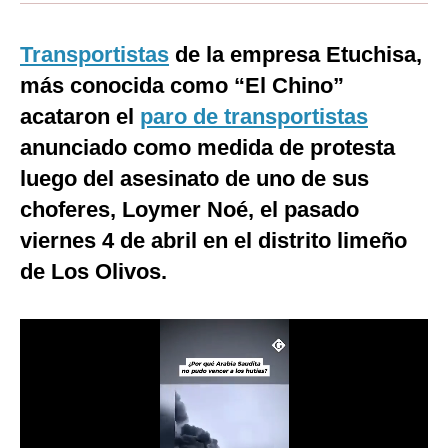
Moda
Transportistas
de la empresa Etuchisa,
Estilos
más conocida como “El Chino”
Mundo
acataron el
paro de transportistas
anunciado como medida de protesta
EEUU
luego del asesinato de uno de sus
México
choferes, Loymer Noé, el pasado
España
viernes 4 de abril en el distrito limeño
de Los Olivos.
Internacional
Tecnología
Club del Suscriptor
Mix
G de Gestión