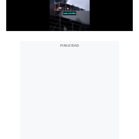
Notas Contratadas
Podcast
Gestión TV
Videos
Fotogalerías
gestion.pe
¿quiénes
Somos?
Términos
Y
Condiciones
Política
De
Privacidad